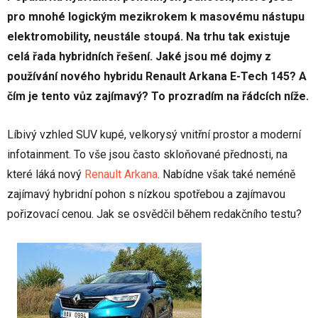
pro mnohé logickým mezikrokem k masovému nástupu
elektromobility, neustále stoupá. Na trhu tak existuje
celá řada hybridních řešení. Jaké jsou mé dojmy z
používání nového hybridu Renault Arkana E-Tech 145? A
čím je tento vůz zajímavý? To prozradím na řádcích níže.
Líbivý vzhled SUV kupé, velkorysý vnitřní prostor a moderní
infotainment. To vše jsou často skloňované přednosti, na
které láká nový
Renault Arkana
. Nabídne však také neméně
zajímavý hybridní pohon s nízkou spotřebou a zajímavou
pořizovací cenou. Jak se osvědčil během redakčního testu?