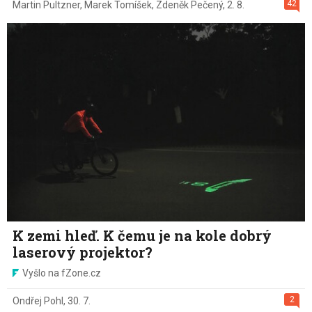
42
Martin Pultzner
,
Marek Tomíšek
,
Zdeněk Pečený
,
2. 8.
K zemi hleď. K čemu je na kole dobrý
laserový projektor?
Vyšlo na fZone.cz
2
Ondřej Pohl
,
30. 7.