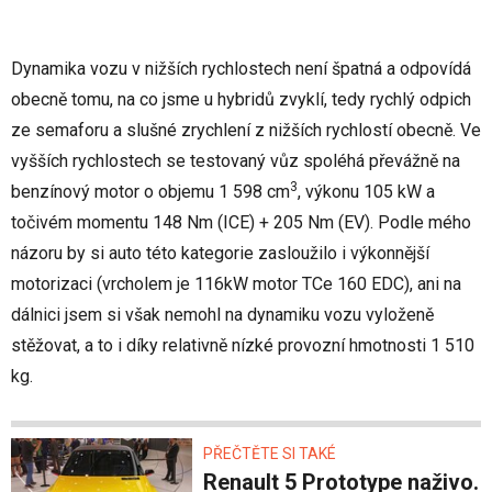
Dynamika vozu v nižších rychlostech není špatná a odpovídá
obecně tomu, na co jsme u hybridů zvyklí, tedy rychlý odpich
ze semaforu a slušné zrychlení z nižších rychlostí obecně. Ve
vyšších rychlostech se testovaný vůz spoléhá převážně na
3
benzínový motor o objemu 1 598 cm
, výkonu 105 kW a
točivém momentu 148 Nm (ICE) + 205 Nm (EV). Podle mého
názoru by si auto této kategorie zasloužilo i výkonnější
motorizaci (vrcholem je 116kW motor TCe 160 EDC), ani na
dálnici jsem si však nemohl na dynamiku vozu vyloženě
stěžovat, a to i díky relativně nízké provozní hmotnosti 1 510
kg.
PŘEČTĚTE SI TAKÉ
Renault 5 Prototype naživo.