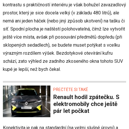
kontrastu s praktičností interiéru je však bohužel zavazadlový
prostor, který je sice docela velký (v základu 480 litrů), ale
nemá ani jeden háček (nebo jiný způsob ukotvení) na tašku či
síť. Spodní plocha je naštěstí polohovatelná, čímž lze vytvořit
ještě více místa, avšak při posouvání předmětů dopředu (při
sklopených sedadlech), se budete muset potýkat s vcelku
výrazným rozdílem výšek. Bezdotykové otevírání kufru
schází, zato výhled ze zadního zkoseného okna tohoto SUV
kupé je lepší, než bych čekal.
PŘEČTĚTE SI TAKÉ
Renault hodil zpátečku. S
elektromobily chce ještě
pár let počkat
Konektivita je pak na standardní (na velmi slušné úrovni) a