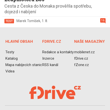
Cesta z Česka do Monaka prověřila spotřebu,
dojezd i nabíjení
16
Marek Tomíšek
,
1. 8.
TEST
HLAVNÍ OBSAH
FDRIVE.CZ
NAŠE MAGAZÍNY
Testy
Redakce a kontakty
mobilenet.cz
Katalog
Inzerce
fDrive.cz
Mapa nabíjecích stanic
RSS kanál
fZone.cz
Videa