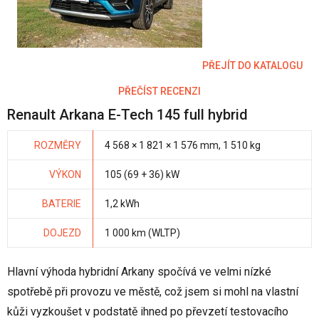
PŘEJÍT DO KATALOGU
PŘEČÍST RECENZI
Renault Arkana E-Tech 145 full hybrid
ROZMĚRY
4 568 × 1 821 × 1 576 mm, 1 510 kg
VÝKON
105 (69 + 36) kW
BATERIE
1,2 kWh
DOJEZD
1 000 km (WLTP)
Hlavní výhoda hybridní Arkany spočívá ve velmi nízké
spotřebě při provozu ve městě, což jsem si mohl na vlastní
kůži vyzkoušet v podstatě ihned po převzetí testovacího