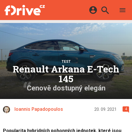
TESTY
ELEKTROMOBILY
Přihlášení a registrace pomocí:
HYBRIDY
KATALOG
E-MOTORSPORT
Facebook
Google
MAPA STANIC
OSTATNÍ
VIDEA
Twitter
Apple
Microsoft
SERIÁLY
TEST
DALŠÍ
Renault Arkana E-Tech
145
Cenově dostupný elegán
Ioannis Papadopoulos
20. 09. 2021
4
Popularita hybridních pohonných jednotek, které jsou