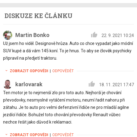
DISKUZE KE ČLÁNKU
Martin Bonko
22. 9. 2021 10:24
Už jsem ho viděl. Designově hrůza. Auto co chce vypadat jako módní
SUV kupé a dá vám 145 koní. To je hnus. To aby se člověk psychicky
připravil na předjetí traktoru.
ZOBRAZIT ODPOVĚDI
|
ODPOVĚDĚT
karlovarak
18. 11. 2021 17:47
Ten motor je to nejmenší zlo pro toto auto. Nejhorší je chování
převodovky, nesmyslné vytáčení motoru, neumí řadit nahoru při
zátahu. Je to auto pro velmi defenzivní řidiče ne pro mladší agilne
jezdící řidiče. Bohužel toto chování převodovky Renault vůbec
nechce řešit jako důvod k reklamaci.
ZOBRAZIT ODPOVĚDI
|
ODPOVĚDĚT