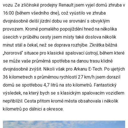
vozu. Ze zličínské prodejny Renault jsem vyjel domů zhruba v
16:00 (během všedního dne), což vyústilo ve zhruba
dvojnásobně delší jízdní dobu ve srovnání s obvyklým
provozem. Kromě pomalého popojíždění hned na několika
úsecích v průběhu cesty jsem místy také doslova několik
minut stál a čekal, než se doprava rozhýbe. Zkrátka běžná
„hororová“ situace pro klasické spalovací ústrojí, během které
se může vaše průměrná spotřeba na danou trasu klidně
dvojnásobně zvýšit. Nikoli však pro Arkanu E-Tech. Po ujetých
36 kilometrech s průměrnou rychlostí 27 km/h jsem dorazil
domů se spotřebou 4,7 litrů na sto kilometrů. Fantastický
výsledek, na který bych se s klasickým spalovacím vozidlem
nepřiblížil. Cesta přitom kromě města obsahovala i několik
kilometrů po dálnici a okresce.