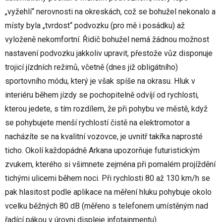
„vyžehlí“ nerovnosti na okreskách, což se bohužel nekonalo a
místy byla „tvrdost“ podvozku (pro mě i posádku) až
vyloženě nekomfortní. Řidič bohužel nemá žádnou možnost
nastavení podvozku jakkoliv upravit, přestože vůz disponuje
trojicí jízdních režimů, včetně (dnes již obligátního)
sportovního módu, který je však spíše na okrasu. Hluk v
interiéru během jízdy se pochopitelně odvíjí od rychlosti,
kterou jedete, s tím rozdílem, že při pohybu ve městě, když
se pohybujete menší rychlostí čistě na elektromotor a
nacházíte se na kvalitní vozovce, je uvnitř takřka naprosté
ticho. Okolí každopádně Arkana upozorňuje futuristickým
zvukem, kterého si všimnete zejména při pomalém projíždění
tichými ulicemi během noci. Při rychlosti 80 až 130 km/h se
pak hlasitost podle aplikace na měření hluku pohybuje okolo
vcelku běžných 80 dB (měřeno s telefonem umístěným nad
řadící pákou v úrovni displeje infotainmentu).