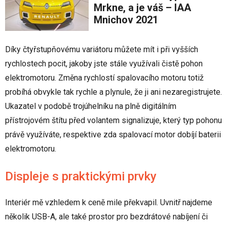
Mrkne, a je váš – IAA
Mnichov 2021
Díky čtyřstupňovému variátoru můžete mít i při vyšších
rychlostech pocit, jakoby jste stále využívali čistě pohon
elektromotoru. Změna rychlostí spalovacího motoru totiž
probíhá obvykle tak rychle a plynule, že ji ani nezaregistrujete.
Ukazatel v podobě trojúhelníku na plně digitálním
přístrojovém štítu před volantem signalizuje, který typ pohonu
právě využíváte, respektive zda spalovací motor dobíjí baterii
elektromotoru.
Displeje s praktickými prvky
Interiér mě vzhledem k ceně mile překvapil. Uvnitř najdeme
několik USB-A, ale také prostor pro bezdrátové nabíjení či