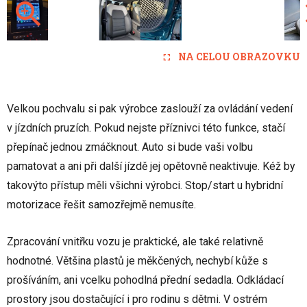
NA CELOU OBRAZOVKU
Velkou pochvalu si pak výrobce zaslouží za ovládání vedení
v jízdních pruzích. Pokud nejste příznivci této funkce, stačí
přepínač jednou zmáčknout. Auto si bude vaši volbu
pamatovat a ani při další jízdě jej opětovně neaktivuje. Kéž by
takovýto přístup měli všichni výrobci. Stop/start u hybridní
motorizace řešit samozřejmě nemusíte.
Zpracování vnitřku vozu je praktické, ale také relativně
hodnotné. Většina plastů je měkčených, nechybí kůže s
prošíváním, ani vcelku pohodlná přední sedadla. Odkládací
prostory jsou dostačující i pro rodinu s dětmi. V ostrém