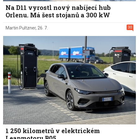
Na D11 vyrostl nový nabíjecí hub
Orlenu. Má šest stojanů a 300 kW
30
Martin Pultzner
,
26. 7.
1 250 kilometrů v elektrickém
Leapmotoru B05