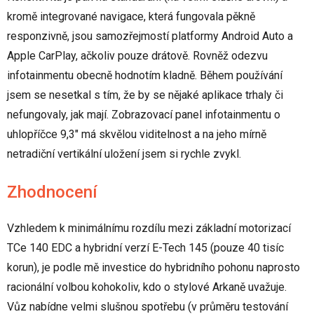
kromě integrované navigace, která fungovala pěkně
responzivně, jsou samozřejmostí platformy Android Auto a
Apple CarPlay, ačkoliv pouze drátově. Rovněž odezvu
infotainmentu obecně hodnotím kladně. Během používání
jsem se nesetkal s tím, že by se nějaké aplikace trhaly či
nefungovaly, jak mají. Zobrazovací panel infotainmentu o
uhlopříčce 9,3" má skvělou viditelnost a na jeho mírně
netradiční vertikální uložení jsem si rychle zvykl.
Zhodnocení
Vzhledem k minimálnímu rozdílu mezi základní motorizací
TCe 140 EDC a hybridní verzí E-Tech 145 (pouze 40 tisíc
korun), je podle mě investice do hybridního pohonu naprosto
racionální volbou kohokoliv, kdo o stylové Arkaně uvažuje.
Vůz nabídne velmi slušnou spotřebu (v průměru testování