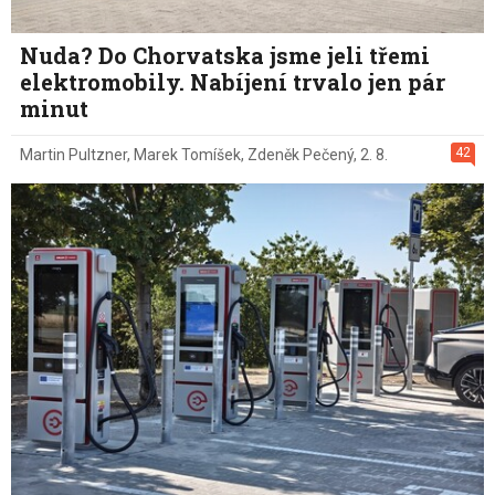
Nuda? Do Chorvatska jsme jeli třemi
elektromobily. Nabíjení trvalo jen pár
minut
42
Martin Pultzner
,
Marek Tomíšek
,
Zdeněk Pečený
,
2. 8.