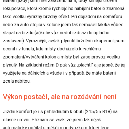
Během jízdy jsem měl zařazeno na B, tedy silnější úroveň
rekuperace, která kromě rychlejšího nabíjení baterie znamená
také vcelku výrazný brzdný efekt. Při dojíždění na semaforu
nebo za auto stojící v koloně jsem tak nemusel takřka vůbec
šlapat na brzdu (ačkoliv vůz nedobrzdí až do úplného
zastavení). Výraznější, avšak plynulé brždění rekuperací jsem
ocenil i v tunelu, kde místy docházelo k rychlému
zpomalení/vytváření kolon a místy byl zase provoz vcelku
plynulý. Na základní režim D pak vůz „plachtí“ a je jasné, že jej
využijete na dálnicích a všude i v případě, že máte baterii
zcela nabitou.
Výkon postačí, ale na rozdávání není
Jízdní komfort je i s přihlédnutím k obutí (215/55 R18) na
slušné úrovni. Přiznám se však, že jsem tak nějak
automaticky počítal s měkčím podvozkem, který lépe