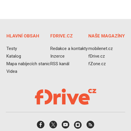
HLAVNÍ OBSAH
FDRIVE.CZ
NAŠE MAGAZÍNY
Testy
Redakce a kontakty
mobilenet.cz
Katalog
Inzerce
fDrive.cz
Mapa nabíjecích stanic
RSS kanál
fZone.cz
Videa