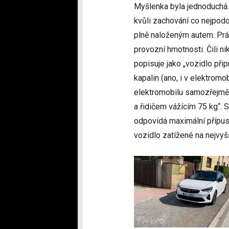
Myšlenka byla jednoduchá. 
kvůli zachování co nejpod
plně naloženým autem. Prá
provozní hmotnosti. Čili n
popisuje jako „vozidlo při
kapalin (ano, i v elektromob
elektromobilu samozřejmě 
a řidičem vážícím 75 kg“. 
odpovídá maximální přípu
vozidlo zatížené na nejvyš