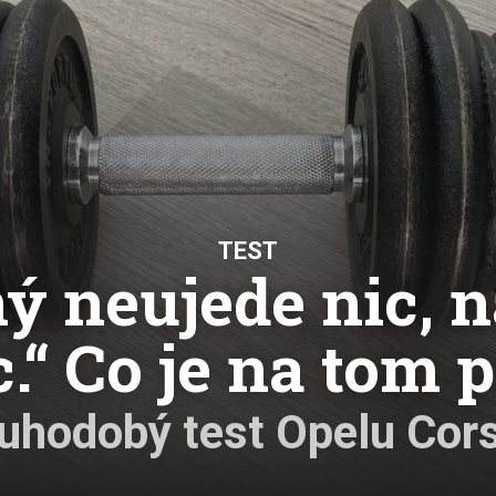
Eco-Rally
Autonomní řízen
Ostatní
Carsharing
Systémy a tech
s-Benz
Veřejná doprav
Nabíjení a nabíj
stanice
Redakční článk
gen
Ostatní
TEST
ý neujede nic, 
c.“ Co je na tom 
uhodobý test Opelu Cor