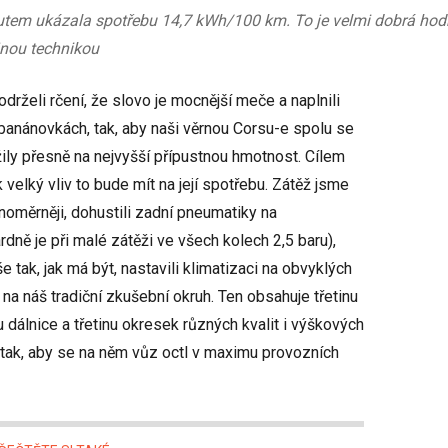
tem ukázala spotřebu 14,7 kWh/100 km. To je velmi dobrá hodno
jnou technikou
drželi rčení, že slovo je mocnější meče a naplnili
banánovkách, tak, aby naši věrnou Corsu-e spolu se
ily přesně na nejvyšší přípustnou hmotnost. Cílem
k velký vliv to bude mít na její spotřebu. Zátěž jsme
vnoměrněji, dohustili zadní pneumatiky na
dně je při malé zátěži ve všech kolech 2,5 baru),
e tak, jak má být, nastavili klimatizaci na obvyklých
 na náš tradiční zkušební okruh. Ten obsahuje třetinu
 dálnice a třetinu okresek různých kvalit i výškových
án tak, aby se na něm vůz octl v maximu provozních