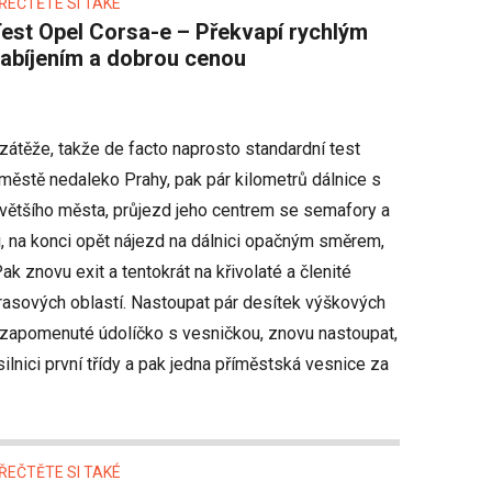
ŘEČTĚTE SI TAKÉ
lým
abíjením a dobrou cenou
zátěže, takže de facto naprosto standardní test
městě nedaleko Prahy, pak pár kilometrů dálnice s
 většího města, průjezd jeho centrem se semafory a
, na konci opět nájezd na dálnici opačným směrem,
k znovu exit a tentokrát na křivolaté a členité
asových oblastí. Nastoupat pár desítek výškových
 zapomenuté údolíčko s vesničkou, znovu nastoupat,
ilnici první třídy a pak jedna příměstská vesnice za
.
ŘEČTĚTE SI TAKÉ