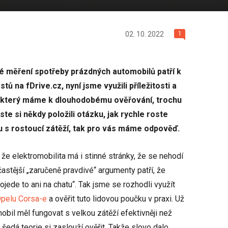
02. 10. 2022
1
 měření spotřeby prázdných automobilů patří k
tů na fDrive.cz, nyní jsme využili příležitosti a
, který máme k dlouhodobému ověřování, trochu
te si někdy položili otázku, jak rychle roste
u s rostoucí zátěží, tak pro vás máme odpověď.
 že elektromobilita má i stinné stránky, že se nehodí
astější „zaručeně pravdivé“ argumenty patří, že
dojede to ani na chatu“. Tak jsme se rozhodli využít
pelu Corsa-e
a ověřit tuto lidovou poučku v praxi. Už
mobil měl fungovat s velkou zátěží efektivněji než
 šedá teorie si zaslouží ověřit. Takže slovo dalo