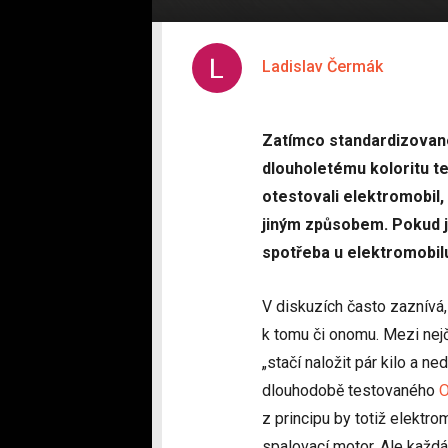
Ladislav Čermák
Zatímco standardizované
dlouholetému koloritu tes
otestovali elektromobil
jiným způsobem. Pokud js
spotřeba u elektromobil
V diskuzích často zaznívá,
k tomu či onomu. Mezi nejč
„stačí naložit pár kilo a ne
dlouhodobě testovaného
O
z principu by totiž elektro
spalovací motor. Ale každá