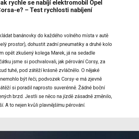
Opel
orsa-e? – Test rychlosti nabíjení
skládat banánovky do každého volného místa v autě
celý prostor), dohustit zadní pneumatiky a druhé kolo
em opět zkušený kolega Marek, já na sedadle
átku jsme si pochvalovali, jak pérování Corsy, za
ud tuhé, pod zátěží krásně zvláčnělo. O nějaké
t nemohlo být řeči, podvozek Corsy-e má zjevně
átěží si poradil naprosto suverénně. Žádné boční
žených brzd. Jestli se něco na jízdě zásadně změnilo,
. A to nejen kvůli plavnějšímu pérování.