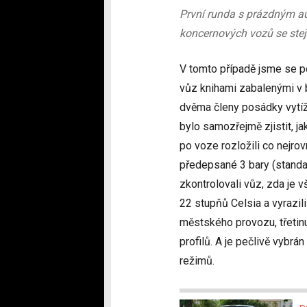
První runda s prázdným au
koncernových vozů se ste
V tomto případě jsme se po
vůz knihami zabalenými v 
dvěma členy posádky vytíž
bylo samozřejmě zjistit, ja
po voze rozložili co nejro
předepsané 3 bary (standar
zkontrolovali vůz, zda je vš
22 stupňů Celsia a vyrazili
městského provozu, třetinu
profilů. A je pečlivě vybr
režimů.