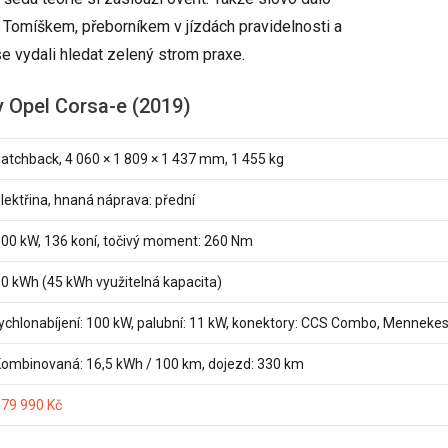
Tomíškem, přeborníkem v jízdách pravidelnosti a
se vydali hledat zelený strom praxe.
 Opel Corsa-e (2019)
atchback, 4 060 × 1 809 × 1 437 mm, 1 455 kg
lektřina, hnaná náprava: přední
00 kW, 136 koní, točivý moment: 260 Nm
0 kWh (45 kWh využitelná kapacita)
ychlonabíjení: 100 kW, palubní: 11 kW, konektory: CCS Combo, Menneke
ombinovaná: 16,5 kWh / 100 km, dojezd: 330 km
79 990 Kč