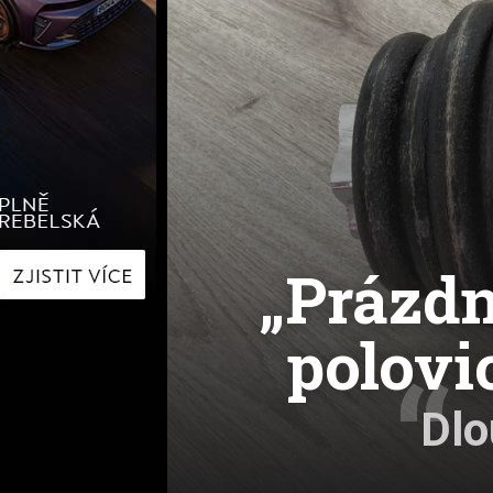
Hyundai
Hyundai
Kia
Kia
Mercedes-Benz
Lexus
Peugeot
Mercede
Renault
Renault
Škoda
Škoda
Tesla
Toyota
Volkswagen
Volkswa
Ostatní
Volvo
Ostatní
„Prázdn
polovi
Dlo