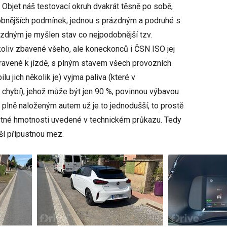
Objet náš testovací okruh dvakrát těsně po sobě,
obnějších podmínek, jednou s prázdným a podruhé s
zdným je myšlen stav co nejpodobnější tzv.
ikoliv zbavené všeho, ale koneckonců i ČSN ISO jej
pravené k jízdě, s plným stavem všech provozních
ilu jich několik je) vyjma paliva (které v
chybí), jehož může být jen 90 %, povinnou výbavou
S plně naloženým autem už je to jednodušší, to prostě
stné hmotnosti uvedené v technickém průkazu. Tedy
ší přípustnou mez.