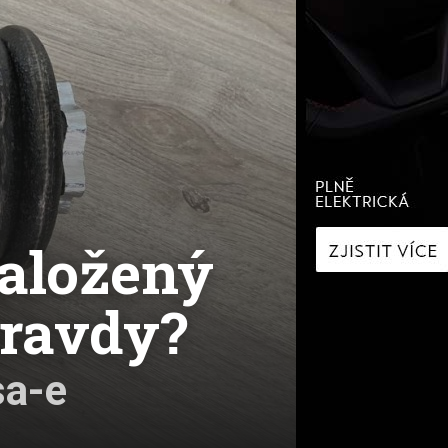
í
Zaostřeno na spotřebu
fNews
nologie
Nabíjíme elektromobil
a
Technologie v autech
ecí
Historie elektromobilů
y
naložený
pravdy?
sa-e