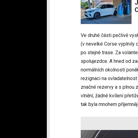
Jak rychle se nabíjí elektromobil 
C
Ve druhé části pečlivě vy
(v nevelké Corse vyplnily 
po stejné trase. Za volant
spolujezdce. A hned od zač
normálních okolností poněk
rezignaci na ovladatelnos
značné rezervy a s plnou z
vlnění, žádné kvílení přetí
tak byla mnohem příjemnější