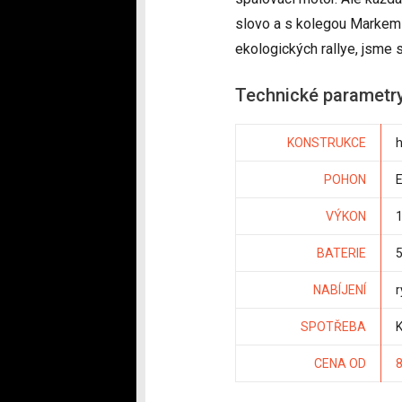
slovo a s kolegou Markem 
ekologických rallye, jsme 
Technické parametry
KONSTRUKCE
h
POHON
E
VÝKON
1
BATERIE
5
NABÍJENÍ
r
SPOTŘEBA
K
CENA OD
8