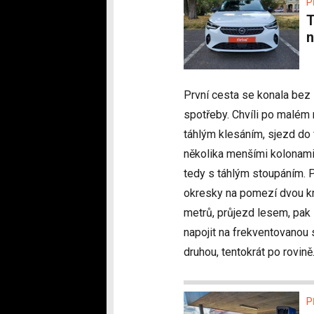
P
Test Opel Corsa-e – Překvapí rych
n
První cesta se konala bez 
spotřeby. Chvíli po malém 
táhlým klesáním, sjezd do
několika menšími kolonami
tedy s táhlým stoupáním. Pa
okresky na pomezí dvou kr
metrů, průjezd lesem, pak
napojit na frekventovanou s
druhou, tentokrát po rovině
P