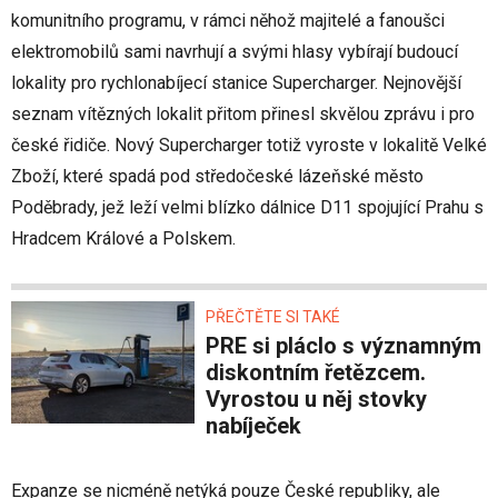
komunitního programu, v rámci něhož majitelé a fanoušci
elektromobilů sami navrhují a svými hlasy vybírají budoucí
lokality pro rychlonabíjecí stanice Supercharger. Nejnovější
seznam vítězných lokalit přitom přinesl skvělou zprávu i pro
české řidiče. Nový Supercharger totiž vyroste v lokalitě Velké
Zboží, které spadá pod středočeské lázeňské město
Poděbrady, jež leží velmi blízko dálnice D11 spojující Prahu s
Hradcem Králové a Polskem.
PŘEČTĚTE SI TAKÉ
PRE si pláclo s významným
diskontním řetězcem.
Vyrostou u něj stovky
nabíječek
Expanze se nicméně netýká pouze České republiky, ale