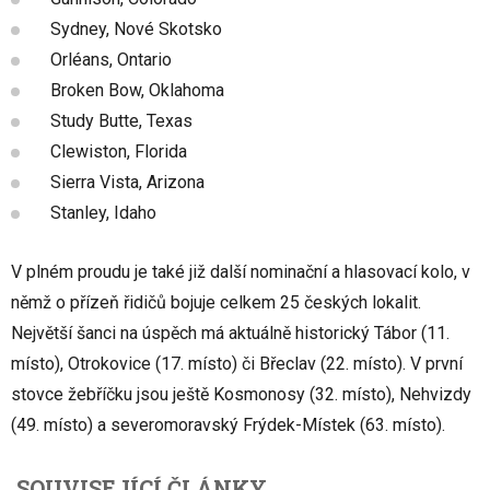
Sydney, Nové Skotsko
Orléans, Ontario
Broken Bow, Oklahoma
Study Butte, Texas
Clewiston, Florida
Sierra Vista, Arizona
Stanley, Idaho
V plném proudu je také již další nominační a hlasovací kolo, v
němž o přízeň řidičů bojuje celkem 25 českých lokalit.
Největší šanci na úspěch má aktuálně historický Tábor (11.
místo), Otrokovice (17. místo) či Břeclav (22. místo). V první
stovce žebříčku jsou ještě Kosmonosy (32. místo), Nehvizdy
(49. místo) a severomoravský Frýdek-Místek (63. místo).
SOUVISEJÍCÍ ČLÁNKY