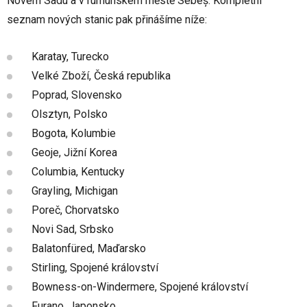
Novém Sadu a v rumunském městě Sebeș. Kompletní
seznam nových stanic pak přinášíme níže:
Karatay, Turecko
Velké Zboží, Česká republika
Poprad, Slovensko
Olsztyn, Polsko
Bogota, Kolumbie
Geoje, Jižní Korea
Columbia, Kentucky
Grayling, Michigan
Poreč, Chorvatsko
Novi Sad, Srbsko
Balatonfüred, Maďarsko
Stirling, Spojené království
Bowness-on-Windermere, Spojené království
Furano, Japonsko