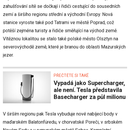
zahušťování sítě se dočkají i řidiči cestující do sousedních
zemí a širšího regionu střední a východní Evropy. Nová
stanice vyroste také pod Tatrami ve městě Poprad, což
potěší zejména turisty a řidiče směřující na východ země.
Vítěznou lokalitou se stalo také polské město Olsztyn na
severovýchodě země, které je branou do oblasti Mazurských
jezer.
PŘEČTĚTE SI TAKÉ
Vypadá jako Supercharger,
ale není. Tesla představila
Basecharger za půl milionu
V širším regionu pak Tesla vybuduje nové nabíjecí body v
maďarském Balatonfüredu, v chorvatské Poreči, v srbském