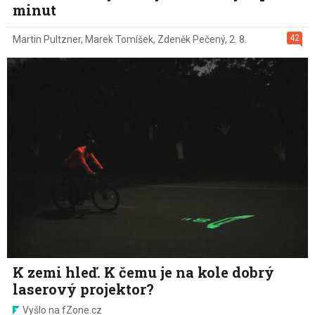
minut
42
Martin Pultzner
,
Marek Tomíšek
,
Zdeněk Pečený
,
2. 8.
K zemi hleď. K čemu je na kole dobrý
laserový projektor?
Vyšlo na fZone.cz