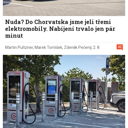
Nuda? Do Chorvatska jsme jeli třemi
elektromobily. Nabíjení trvalo jen pár
minut
42
Martin Pultzner
,
Marek Tomíšek
,
Zdeněk Pečený
,
2. 8.