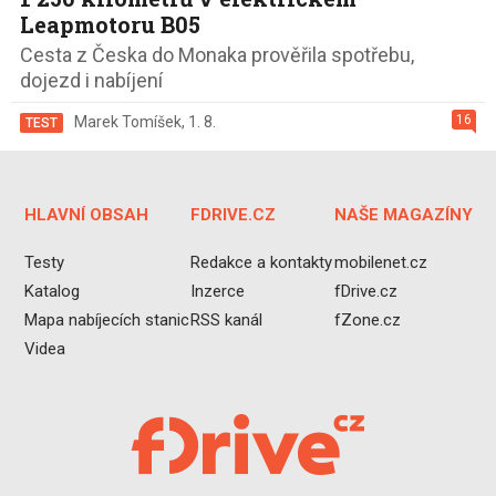
Leapmotoru B05
Cesta z Česka do Monaka prověřila spotřebu,
dojezd i nabíjení
16
Marek Tomíšek
,
1. 8.
TEST
HLAVNÍ OBSAH
FDRIVE.CZ
NAŠE MAGAZÍNY
Testy
Redakce a kontakty
mobilenet.cz
Katalog
Inzerce
fDrive.cz
Mapa nabíjecích stanic
RSS kanál
fZone.cz
Videa