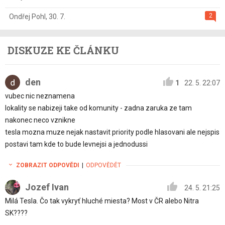
2
Ondřej Pohl
,
30. 7.
DISKUZE KE ČLÁNKU
den
1
22. 5. 22:07
vubec nic neznamena
lokality se nabizeji take od komunity - zadna zaruka ze tam
nakonec neco vznikne
tesla mozna muze nejak nastavit priority podle hlasovani ale nejspis
postavi tam kde to bude levnejsi a jednodussi
ZOBRAZIT ODPOVĚDI
|
ODPOVĚDĚT
Jozef Ivan
24. 5. 21:25
Milá Tesla. Čo tak vykryť hluché miesta? Most v ČR alebo Nitra
SK????