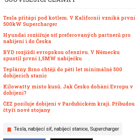
Tesla přitápí pod kotlem. V Kalifornii vzniká první
500kW Supercharger
Hyundai rozšiřuje síť preferovaných partnerů pro
nabíjení i do Česka
BYD rozjíždí evropskou ofenzivu. V Německu
spustil první 1,5MW nabíječku
Teplárny Brno chtějí do pěti let minimálně 500
dobíjecích stanic
Kilowatty místo kusů. Jak Česko dohání Evropu v
dobíjení?
ČEZ posiluje dobíjení v Pardubickém kraji. Přibudou
čtyři nové stojany
Tesla
,
nabíjecí síť
,
nabíjecí stanice
,
Supercharger