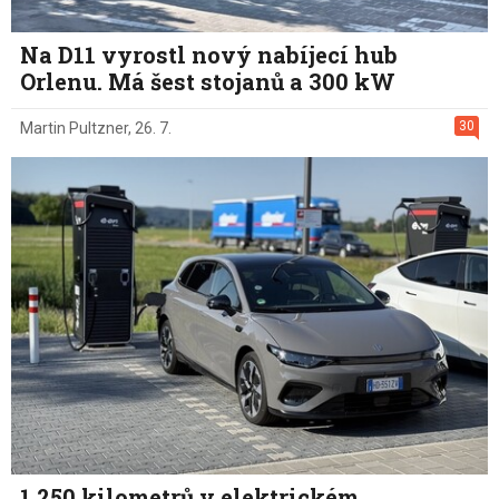
Na D11 vyrostl nový nabíjecí hub
Orlenu. Má šest stojanů a 300 kW
30
Martin Pultzner
,
26. 7.
1 250 kilometrů v elektrickém