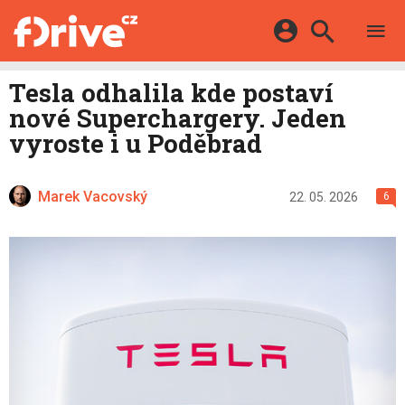
TESTY
ELEKTROMOBILY
Přihlášení a registrace pomocí:
Tesla odhalila kde postaví
HYBRIDY
KATALOG
nové Superchargery. Jeden
E-MOTORSPORT
Facebook
Google
MAPA STANIC
vyroste i u Poděbrad
OSTATNÍ
VIDEA
Twitter
Apple
Microsoft
SERIÁLY
DALŠÍ
Marek Vacovský
22. 05. 2026
6