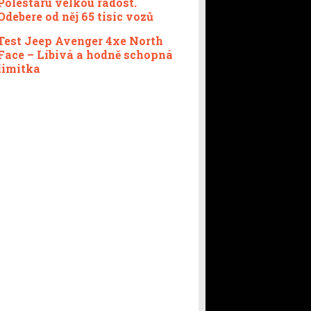
Polestaru velkou radost.
Odebere od něj 65 tisíc vozů
Test Jeep Avenger 4xe North
Face – Líbivá a hodně schopná
limitka