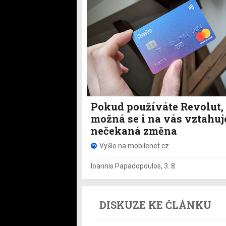
Pokud používáte Revolut,
možná se i na vás vztahuj
nečekaná změna
Vyšlo na mobilenet.cz
Ioannis Papadopoulos
,
3. 8.
DISKUZE KE ČLÁNKU