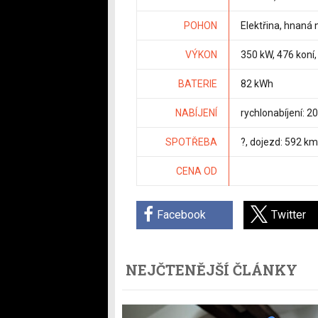
POHON
Elektřina, hnaná 
VÝKON
350 kW, 476 koní
BATERIE
82 kWh
NABÍJENÍ
rychlonabíjení: 
SPOTŘEBA
?, dojezd: 592 km
CENA OD
Facebook
Twitter
NEJČTENĚJŠÍ ČLÁNKY