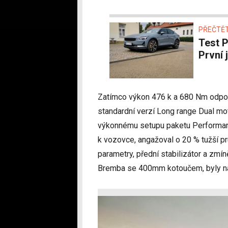
PŘEČTĚT
Test Polestar 2. Thorovo elektrické kladivo –
První 
Zatímco výkon 476 k a 680 Nm odpo
standardní verzí Long range Dual mot
výkonnému setupu paketu Performance
k vozovce, angažoval o 20 % tužší pr
parametry, přední stabilizátor a zmí
Bremba se 400mm kotoučem, byly na