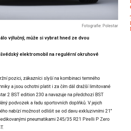
Fotografie: Polestar
lo výlučný, může si vybrat hned ze dvou
-švédský elektromobil na regulérní okruhové
ržní pozici, zákazníci slyší na kombinaci temného
iky a jsou ochotni platit i za čím dál dražší limitované
star 2 BST edition 230 a navazuje na předchozí BST
aděný podvozek a řadu sportovních doplňků. V jejich
iného nabízí možnost odlišit se od davu exkluzivními 21"
 dedikovanými pneumatikami 245/35 R21 Pirelli P Zero
T.