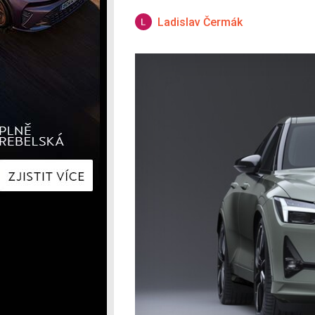
Hyundai
Hyundai
Kia
Kia
Ladislav Čermák
Mercedes-Benz
Lexus
Peugeot
Mercede
Renault
Renault
Škoda
Škoda
Tesla
Toyota
Volkswagen
Volkswa
Ostatní
Volvo
Ostatní