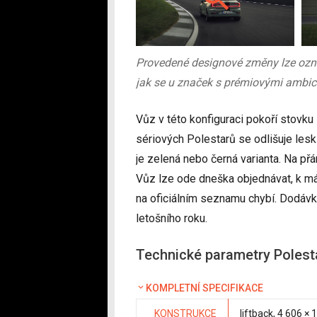
Provedené designové změny lze označ
jak se u značek s prémiovými ambice
Vůz v této konfiguraci pokoří stovku
sériových Polestarů se odlišuje lesk
je zelená nebo černá varianta. Na přá
Vůz lze ode dneška objednávat, k má
na oficiálním seznamu chybí. Dodávk
letošního roku.
Technické parametry Polesta
KOMPLETNÍ SPECIFIKACE
KONSTRUKCE
liftback, 4 606 ×