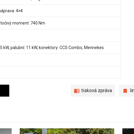
náprava: 4×4
, točivý moment: 740 Nm
205 kW, palubní: 11 kW, konektory: CCS Combo, Mennekes
tisková zpráva
l