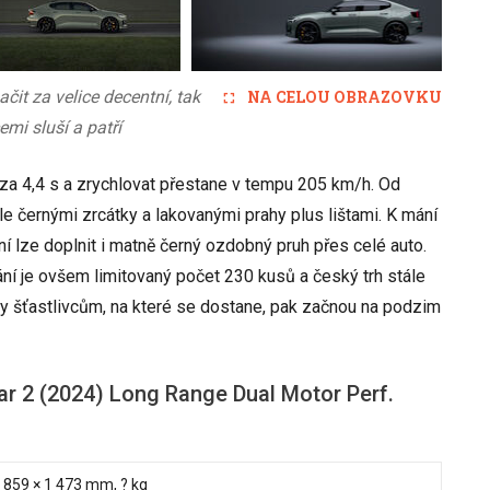
it za velice decentní, tak
NA CELOU OBRAZOVKU
mi sluší a patří
 za 4,4 s a zrychlovat přestane v tempu 205 km/h. Od
le černými zrcátky a lakovanými prahy plus lištami. K mání
ní lze doplnit i matně černý ozdobný pruh přes celé auto.
ní je ovšem limitovaný počet 230 kusů a český trh stále
y šťastlivcům, na které se dostane, pak začnou na podzim
r 2 (2024) Long Range Dual Motor Perf.
 1 859 × 1 473 mm, ? kg