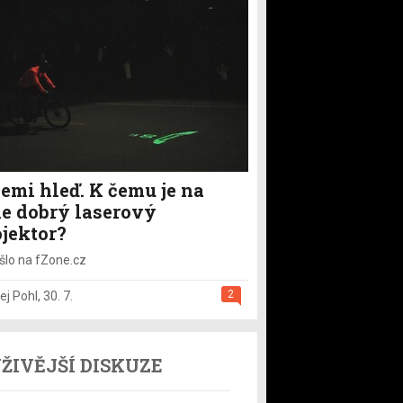
emi hleď. K čemu je na
le dobrý laserový
ojektor?
šlo na fZone.cz
2
ej Pohl
,
30. 7.
ŽIVĚJŠÍ DISKUZE