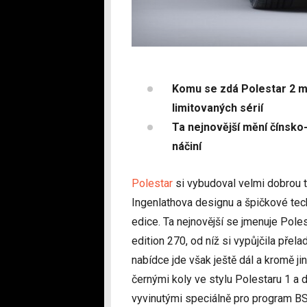
Komu se zdá Polestar 2 má
limitovaných sérií
Ta nejnovější mění čínsko
náčiní
Polestar
si vybudoval velmi dobrou t
Ingenlathova designu a špičkové techn
edice. Ta nejnovější se jmenuje Pole
edition 270, od níž si vypůjčila přel
nabídce jde však ještě dál a kromě j
černými koly ve stylu Polestaru 1 a
vyvinutými speciálně pro program BS