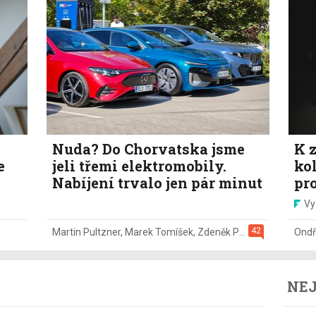
Nuda? Do Chorvatska jsme
K z
e
jeli třemi elektromobily.
ko
Nabíjení trvalo jen pár minut
pr
Vy
42
Martin Pultzner
,
Marek Tomíšek
,
Zdeněk Pečený
,
2. 8.
Ondř
NEJ