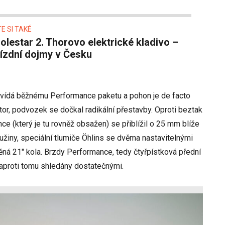
E SI TAKÉ
jízdní dojmy v Česku
vídá běžnému Performance paketu a pohon je de facto
or, podvozek se dočkal radikální přestavby. Oproti beztak
 (který je tu rovněž obsažen) se přiblížil o 25 mm blíže
užiny, speciální tlumiče Öhlins se dvěma nastavitelnými
něná 21" kola. Brzdy Performance, tedy čtyřpístková přední
proti tomu shledány dostatečnými.