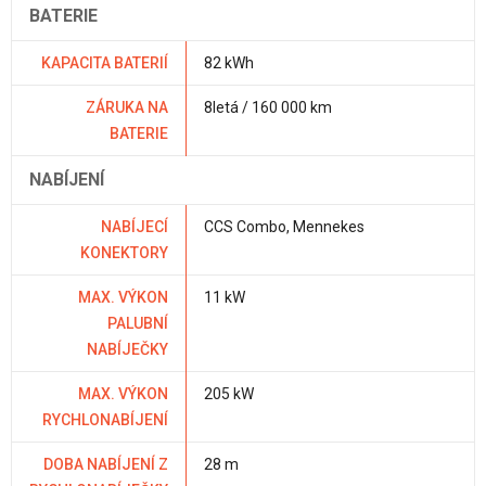
BATERIE
KAPACITA BATERIÍ
82 kWh
ZÁRUKA NA
8letá / 160 000 km
BATERIE
NABÍJENÍ
NABÍJECÍ
CCS Combo, Mennekes
KONEKTORY
MAX. VÝKON
11 kW
PALUBNÍ
NABÍJEČKY
MAX. VÝKON
205 kW
RYCHLONABÍJENÍ
DOBA NABÍJENÍ Z
28 m