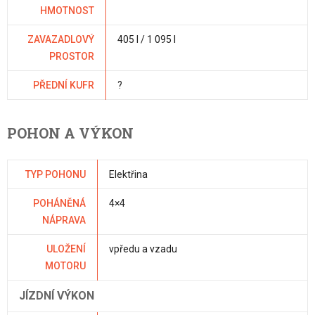
HMOTNOST
ZAVAZADLOVÝ
405 l / 1 095 l
PROSTOR
PŘEDNÍ KUFR
?
POHON A VÝKON
TYP POHONU
Elektřina
POHÁNĚNÁ
4×4
NÁPRAVA
ULOŽENÍ
vpředu a vzadu
MOTORU
JÍZDNÍ VÝKON