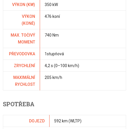
VÝKON (KW)
350 kW
VÝKON
476 koní
(KONĚ)
MAX. TOČIVÝ
740 Nm
MOMENT
PŘEVODOVKA
1stupňová
ZRYCHLENÍ
4,2 s (0–100 km/h)
MAXIMÁLNÍ
205 km/h
RYCHLOST
SPOTŘEBA
DOJEZD
592 km (WLTP)