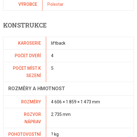
VÝROBCE
Polestar
KONSTRUKCE
KAROSERIE
liftback
POČET DVEŘÍ
4
POČET MÍST K
5
SEZENÍ
ROZMĚRY A HMOTNOST
ROZMĚRY
4 606 × 1 859 × 1 473 mm
ROZVOR
2 735 mm
NÁPRAV
POHOTOVOSTNÍ
? kg