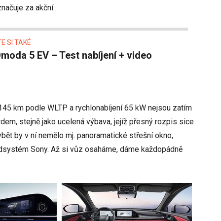
značuje za akční.
E SI TAKÉ
Omoda 5 EV – Test nabíjení + video
 145 km podle WLTP a rychlonabíjení 65 kW nejsou zatím
em, stejně jako ucelená výbava, jejíž přesný rozpis sice
bět by v ní nemělo mj. panoramatické střešní okno,
ndsystém Sony. Až si vůz osaháme, dáme každopádně