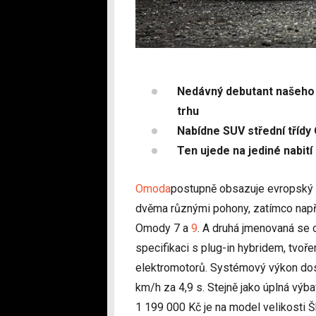
Nedávný debutant našeho 
trhu
Nabídne SUV střední tříd
Ten ujede na jediné nabití
Omoda
postupně obsazuje evropský 
dvěma různými pohony, zatímco napříkl
Omody 7 a
9
. A druhá jmenovaná se o
specifikaci s plug-in hybridem, tvoř
elektromotorů. Systémový výkon dosah
km/h za 4,9 s. Stejně jako úplná výb
1 199 000 Kč je na model velikosti 