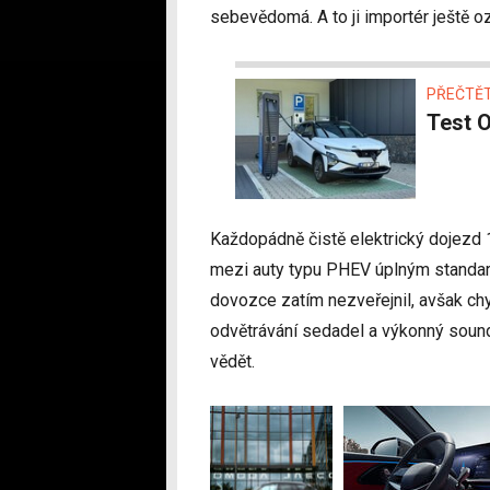
sebevědomá. A to ji importér ještě o
PŘEČTĚT
Test 
Každopádně čistě elektrický dojezd
mezi auty typu PHEV úplným standard
dovozce zatím nezveřejnil, avšak chy
odvětrávání sedadel a výkonný sou
vědět.