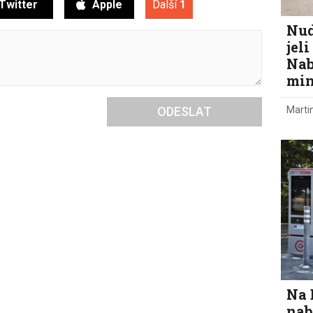
Twitter
Apple
Další
1
Nud
jel
Nab
min
Marti
ODESLAT
Na 
nab