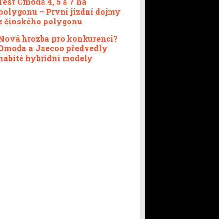
Test Omoda 4, 5 a 7 na
polygonu – První jízdní dojmy
z čínského polygonu
Nová hrozba pro konkurenci?
Omoda a Jaecoo předvedly
nabité hybridní modely