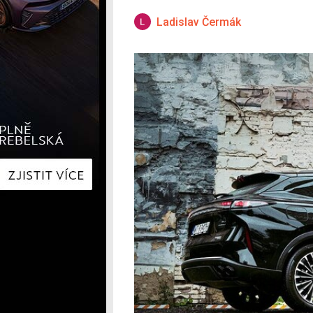
Hyundai
Hyundai
Kia
Kia
Ladislav Čermák
Mercedes-Benz
Lexus
Peugeot
Mercede
Renault
Renault
Škoda
Škoda
Tesla
Toyota
Volkswagen
Volkswa
Ostatní
Volvo
Ostatní