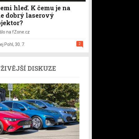
emi hleď. K čemu je na
le dobrý laserový
ojektor?
šlo na fZone.cz
2
ej Pohl
,
30. 7.
ŽIVĚJŠÍ DISKUZE