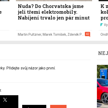
Nuda? Do Chorvatska jsme
K z
e
jeli třemi elektromobily.
ko
Nabíjení trvalo jen pár minut
pr
Vy
42
Martin Pultzner
,
Marek Tomíšek
,
Zdeněk Pečený
,
2. 8.
Ondř
NEJ
y. Přidejte svůj názor jako první.
t: