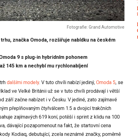
Fotografie: Grand Automotive
trhu, značka Omoda, rozšiřuje nabídku na českém
y Omoda 9 s plug-in hybridním pohonem
 až 145 km a nechybí mu rychlonabíjení
trh
dalšími modely
. V tuto chvíli nabízí jediný,
Omoda 5
, se
ad ve Velké Británii už se v tuto chvíli prodávají i větší
d září začne nabízet i v Česku. V jediné, zato zajímavé
eným přeplňovaným čtyřválcem 1.5 a dvojicí trakčních
uje zajímavých 619 koní, potěší i sprint z klidu na 100
ava, dávající pozapomenout na fakt, že startovní cena
Škody Kodiaq, debutující, zcela neznámé značky, poměrně