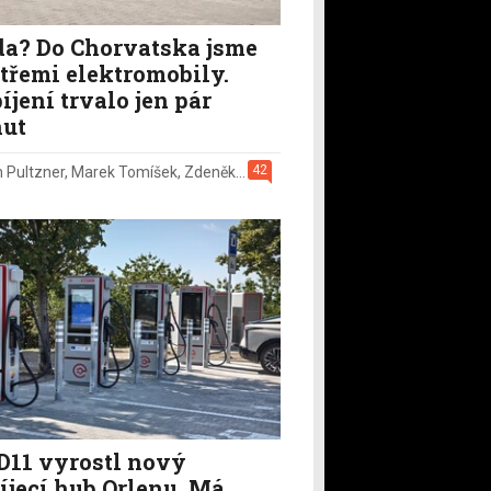
a? Do Chorvatska jsme
i třemi elektromobily.
íjení trvalo jen pár
ut
42
n Pultzner
,
Marek Tomíšek
,
Zdeněk Pečený
,
2. 8.
D11 vyrostl nový
íjecí hub Orlenu. Má