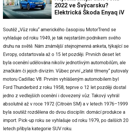
2022 ve Švýcarsku?
Elektrická Škoda Enyaq iV
Soutěž „Vůz roku“ amerického časopisu MotorTrend se
vyhlašuje od roku 1949, je tak nejstarším podnikem svého
druhu na světě. Nám známější stejnojmenná anketa, týkající se
Evropy, odstartovala až o 15 let později. Prvních deset let
byla ocenění udělována nikoliv jednotlivým automobilům, ale
značkám či jejich divizím. Vůbec první „zlaté třmeny“ putovaly
motoru Cadillac V8. Prvním vyhlášeným automobilem byl
Ford Thunderbird z roku 1958, teprve o 12 let později dostal
jedno z vedlejších ocenění i dovezený vůz. Takový vyhrál
absolutně až v roce 1972 (Citroën SM) a v letech 1976–1999
byla soutěž rozdělena do dvou disciplín: domácí produkce a
import. Pick-up roku se vyhlašuje od roku 1979, po dalších 20
letech přibyla kategorie SUV roku.