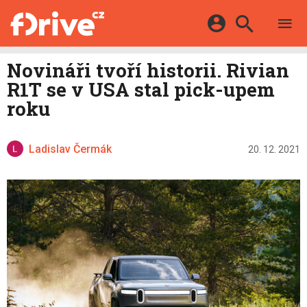
TESTY
ELEKTROMOBILY
Přihlášení a registrace pomocí:
Novináři tvoří historii. Rivian
HYBRIDY
KATALOG
R1T se v USA stal pick-upem
E-MOTORSPORT
Facebook
Google
MAPA STANIC
roku
OSTATNÍ
VIDEA
Twitter
Apple
Microsoft
SERIÁLY
DALŠÍ
Ladislav Čermák
20. 12. 2021