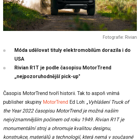
Fotografie: Rivian
Móda udělovat tituly elektromobilům dorazila i do
USA
Rivian R1T je podle časopisu MotorTrend
„nejpozoruhodnější pick-up"
Časopis MotorTrend tvoří historii. Tak to aspoň vnímá
publisher skupiny
MotorTrend
Ed Loh: „
Vyhlášení Truck of
the Year 2022 časopisu MotorTrend je možná naším
nejvýznamnějším počinem od roku 1949. Rivian R1T je
monumentální stroj a ohromuje kvalitou designu,
konstrukce, materiálů a technologií, která nemá v současné