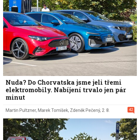
Nuda? Do Chorvatska jsme jeli třemi
elektromobily. Nabíjení trvalo jen pár
minut
42
Martin Pultzner
,
Marek Tomíšek
,
Zdeněk Pečený
,
2. 8.