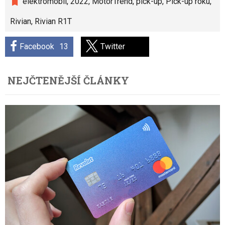
elektromobil
,
2022
,
MotorTrend
,
pick-up
,
Pick-up roku
,
Rivian
,
Rivian R1T
Facebook
13
Twitter
NEJČTENĚJŠÍ ČLÁNKY