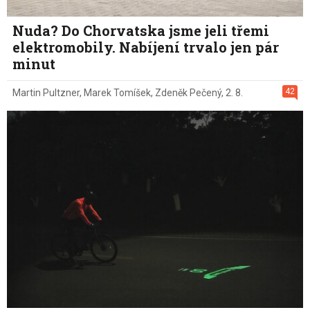
Nuda? Do Chorvatska jsme jeli třemi
elektromobily. Nabíjení trvalo jen pár
minut
42
Martin Pultzner
,
Marek Tomíšek
,
Zdeněk Pečený
,
2. 8.