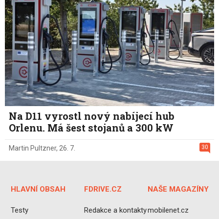
Na D11 vyrostl nový nabíjecí hub
Orlenu. Má šest stojanů a 300 kW
30
Martin Pultzner
,
26. 7.
HLAVNÍ OBSAH
FDRIVE.CZ
NAŠE MAGAZÍNY
Testy
Redakce a kontakty
mobilenet.cz