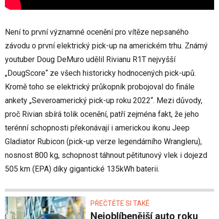
Není to první významné ocenění pro vítěze nepsaného
závodu o první elektrický pick-up na americkém trhu. Známý
youtuber Doug DeMuro udělil Rivianu R1T nejvyšší
„DougScore“ ze všech historicky hodnocených pick-upů.
Kromě toho se elektrický průkopník probojoval do finále
ankety „Severoamerický pick-up roku 2022“. Mezi důvody,
proč Rivian sbírá tolik ocenění, patří zejména fakt, že jeho
terénní schopnosti překonávají i americkou ikonu Jeep
Gladiator Rubicon (pick-up verze legendárního Wrangleru),
nosnost 800 kg, schopnost táhnout pětitunový vlek i dojezd
505 km (EPA) díky gigantické 135kWh baterii.
PŘEČTĚTE SI TAKÉ
Nejoblíbenější auto roku