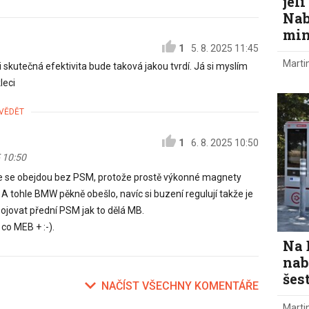
jel
Nab
min
1
5. 8. 2025 11:45
Marti
i skutečná efektivita bude taková jakou tvrdí. Já si myslím
leci
VĚDĚT
1
6. 8. 2025 10:50
 10:50
 že se obejdou bez PSM, protože prostě výkonné magnety
. A tohle BMW pěkně obešlo, navíc si buzení regulují takže je
dpojovat přední PSM jak to dělá MB.
co MEB + :-).
Na 
nab
šes
NAČÍST VŠECHNY KOMENTÁŘE
Marti