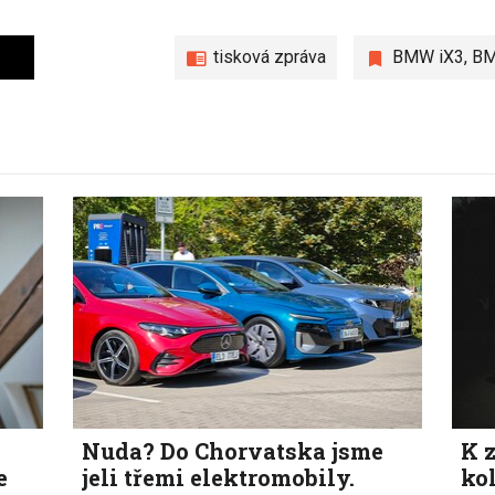
tisková zpráva
BMW iX3
,
BM
Nuda? Do Chorvatska jsme
K z
e
jeli třemi elektromobily.
ko