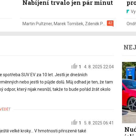
Nabíjení trvalo jen pár minut
pr
Vy
42
Martin Pultzner
,
Marek Tomíšek
,
Zdeněk Pečený
,
2. 8.
Ondř
NEJ
1
4. 8. 2025 22:04
 spotřeba SUV EV za 10 let. Jestli je dnešních
nných nebo jestli to půjde dolů. Můj odhad je ten, že tam
ý odpor, který nijak nesníží, takže to bude pořád žrát okolo
VĚDĚT
1
5. 8. 2025 06:41
Nud
ještě velké kroky... V hmotnosti přirozeně také