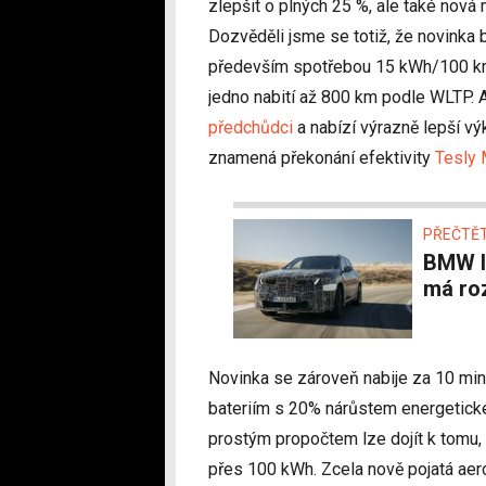
zlepšit o plných 25 %, ale také nová
Dozvěděli jsme se totiž, že novinka 
především spotřebou 15 kWh/100 km, 
jedno nabití až 800 km podle WLTP. A 
předchůdci
a nabízí výrazně lepší v
znamená překonání efektivity
Tesly 
PŘEČTĚT
BMW láká na chystaný model iX3. Konkurenci
má ro
Novinka se zároveň nabije za 10 minu
bateriím s 20% nárůstem energetické
prostým propočtem lze dojít k tomu,
přes 100 kWh. Zcela nově pojatá aer