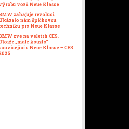
výrobu vozů Neue Klasse
BMW zahajuje revoluci.
Ukázalo nám špičkovou
techniku pro Neue Klasse
BMW zve na veletrh CES.
Ukáže „malé kouzlo“
související s Neue Klasse – CES
2025