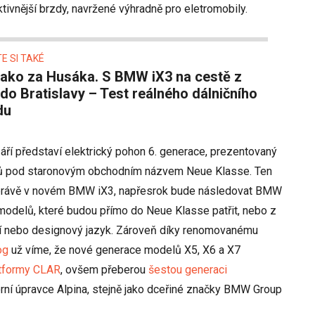
tivnější brzdy, navržené výhradně pro eletromobily.
E SI TAKÉ
do Bratislavy – Test reálného dálničního
du
áří představí elektrický pohon 6. generace, prezentovaný
lů pod staronovým obchodním názvem Neue Klasse. Ten
it právě v novém BMW iX3, napřesrok bude následovat BMW
odelů, které budou přímo do Neue Klasse patřit, nebo z
í nebo designový jazyk. Zároveň díky renomovanému
og
už víme, že nové generace modelů X5, X6 a X7
tformy CLAR
, ovšem přeberou
šestou generaci
vorní úpravce Alpina, stejně jako dceřiné značky BMW Group