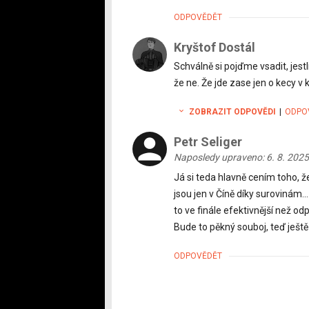
ODPOVĚDĚT
Kryštof Dostál
Schválně si pojďme vsadit, jestl
že ne. Že jde zase jen o kecy v k
ZOBRAZIT ODPOVĚDI
|
ODPO
Petr Seliger
Naposledy upraveno: 6. 8. 2025
Já si teda hlavně cením toho,
jsou jen v Číně díky surovinám..
to ve finále efektivnější než o
Bude to pěkný souboj, teď ještě 
ODPOVĚDĚT