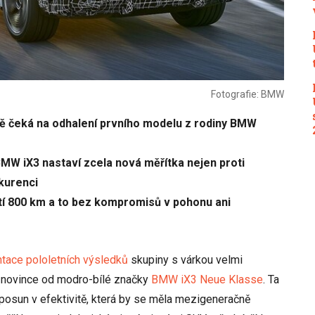
Fotografie: BMW
tě čeká na odhalení prvního modelu z rodiny BMW
BMW iX3 nastaví zcela nová měřítka nejen proti
nkurenci
ití 800 km a to bez kompromisů v pohonu ani
tace pololetních výsledků
skupiny s várkou velmi
é novince od modro-bílé značky
BMW iX3 Neue Klasse
. Ta
í posun v efektivitě, která by se měla mezigeneračně