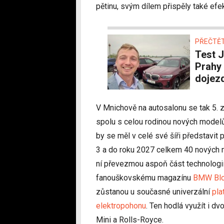
pětinu, svým dílem přispěly také efek
PŘEČTĚT
Test Jako za Husáka. S BMW iX3 na cestě z
Prahy 
dojez
V Mnichově na autosalonu se tak 5. z
spolu s celou rodinou nových mode
by se měl v celé své šíři představ
3 a do roku 2027 celkem 40 nových m
ní převezmou aspoň část technologi
fanouškovskému magazínu
BMW Bl
zůstanou u současné univerzální
pla
elektropohonu
. Ten hodlá využít i d
Mini a Rolls-Royce.