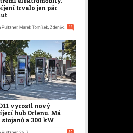
i třemi elektromobily.
íjení trvalo jen pár
ut
42
n Pultzner
,
Marek Tomíšek
,
Zdeněk Pečený
,
2. 8.
D11 vyrostl nový
íjecí hub Orlenu. Má
t stojanů a 300 kW
30
n Pultzner
,
26. 7.