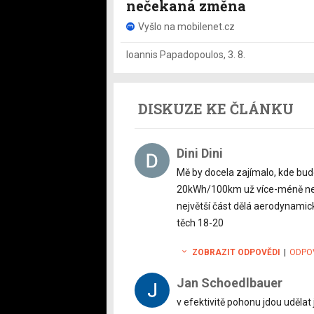
nečekaná změna
Vyšlo na mobilenet.cz
Ioannis Papadopoulos
,
3. 8.
DISKUZE KE ČLÁNKU
Dini Dini
Mě by docela zajímalo, kde bude
20kWh/100km už více-méně nemě
největší část dělá aerodynamick
těch 18-20
ZOBRAZIT ODPOVĚDI
|
ODPO
Jan Schoedlbauer
v efektivitě pohonu jdou udělat 