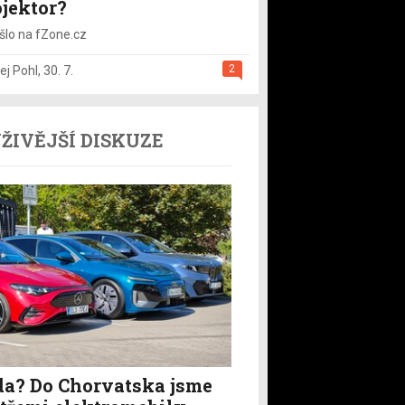
ojektor?
šlo na fZone.cz
2
ej Pohl
,
30. 7.
ŽIVĚJŠÍ DISKUZE
a? Do Chorvatska jsme