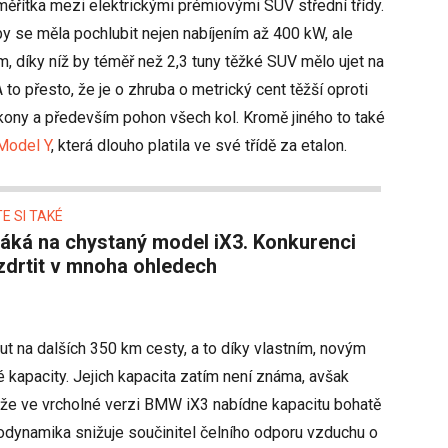
 měřítka mezi elektrickými prémiovými SUV střední třídy.
by se měla pochlubit nejen nabíjením až 400 kW, ale
díky níž by téměř než 2,3 tuny těžké SUV mělo ujet na
to přesto, že je o zhruba o metrický cent těžší oproti
ýkony a především pohon všech kol. Kromě jiného to také
Model Y
, která dlouho platila ve své třídě za etalon.
E SI TAKÉ
zdrtit v mnoha ohledech
t na dalších 350 km cesty, a to díky vlastním, novým
 kapacity. Jejich kapacita zatím není známa, avšak
 že ve vrcholné verzi BMW iX3 nabídne kapacitu bohatě
odynamika snižuje součinitel čelního odporu vzduchu o