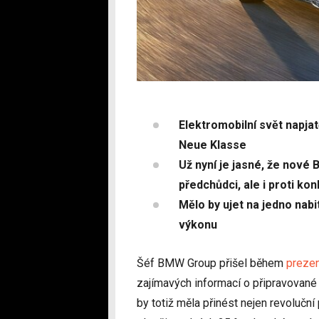
Elektromobilní svět napja
Neue Klasse
Už nyní je jasné, že nové 
předchůdci, ale i proti ko
Mělo by ujet na jedno nab
výkonu
Šéf BMW Group přišel během
prezen
zajímavých informací o připravovan
by totiž měla přinést nejen revolučn