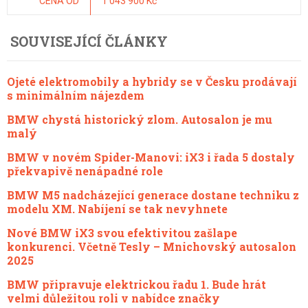
CENA OD
1 043 900 Kč
SOUVISEJÍCÍ ČLÁNKY
Ojeté elektromobily a hybridy se v Česku prodávají
s minimálním nájezdem
BMW chystá historický zlom. Autosalon je mu
malý
BMW v novém Spider-Manovi: iX3 i řada 5 dostaly
překvapivě nenápadné role
BMW M5 nadcházející generace dostane techniku z
modelu XM. Nabíjení se tak nevyhnete
Nové BMW iX3 svou efektivitou zašlape
konkurenci. Včetně Tesly – Mnichovský autosalon
2025
BMW připravuje elektrickou řadu 1. Bude hrát
velmi důležitou roli v nabídce značky