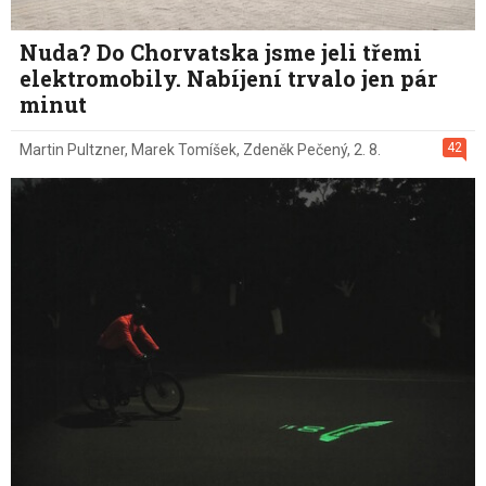
Nuda? Do Chorvatska jsme jeli třemi
elektromobily. Nabíjení trvalo jen pár
minut
42
Martin Pultzner
,
Marek Tomíšek
,
Zdeněk Pečený
,
2. 8.