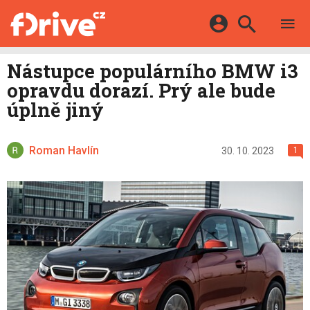
TESTY
ELEKTROMOBILY
Přihlášení a registrace pomocí:
Nástupce populárního BMW i3
HYBRIDY
KATALOG
opravdu dorazí. Prý ale bude
E-MOTORSPORT
Facebook
Google
MAPA STANIC
úplně jiný
OSTATNÍ
VIDEA
Twitter
Apple
Microsoft
SERIÁLY
DALŠÍ
Roman Havlín
30. 10. 2023
1