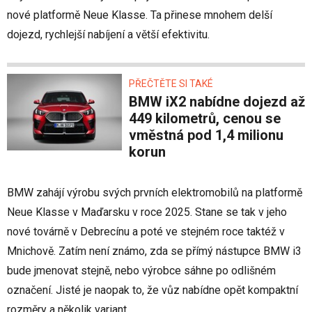
nové platformě Neue Klasse. Ta přinese mnohem delší
dojezd, rychlejší nabíjení a větší efektivitu.
PŘEČTĚTE SI TAKÉ
BMW iX2 nabídne dojezd až
449 kilometrů, cenou se
vměstná pod 1,4 milionu
korun
BMW zahájí výrobu svých prvních elektromobilů na platformě
Neue Klasse v Maďarsku v roce 2025. Stane se tak v jeho
nové továrně v Debrecínu a poté ve stejném roce taktéž v
Mnichově. Zatím není známo, zda se přímý nástupce BMW i3
bude jmenovat stejně, nebo výrobce sáhne po odlišném
označení. Jisté je naopak to, že vůz nabídne opět kompaktní
rozměry a několik variant.