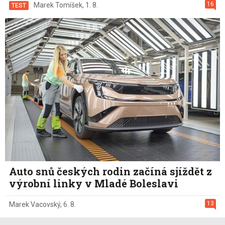
16
Marek Tomíšek
,
1. 8.
TEST
Auto snů českých rodin začíná sjíždět z
výrobní linky v Mladé Boleslavi
13
Marek Vacovský
,
6. 8.