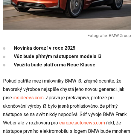
Fotografie: BMW Group
Novinka dorazí v roce 2025
Vůz bude přímým nástupcem modelu i3
Využita bude platforma Neue Klasse
Pokud patříte mezi milovníky BMW i3, zřejmě oceníte, že
bavorský výrobce nejspíše chystá jeho novou generaci, jak
píše
insideevs.com
. Zpráva je překvapivá, protože při
ukončování výroby i3 bylo jasně prohlašováno, že přímý
nástupce se na svět nikdy nepodívá. Šéf vývoje BMW Frank
Weber ale v rozhovoru pro
europe.autonews.com
řekl, že
nástupce prvního elektromobilu s logem BMW bude mnohem