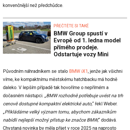
konvenčnější než předchůdce.
PŘEČTĚTE SI TAKÉ
BMW Group spustí v
Evropě od 1. ledna model
přímého prodeje.
Odstartuje vozy Mini
Původním náhradníkem se stalo
BMW iX1
, jenže jak všichni
víme, ke kompaktnímu městskému hatchbacku má hodně
daleko. V lepším případě tak hovoříme o nepřímém a
dočasném nástupci.
„BMW rozhodně potřebuje uvést na trh
cenově dostupné kompaktní elektrické auto,
“ řekl Weber.
„Přikládáme velký význam tomu, abychom zákazníkům
nabídli nejlepší možný přístup ke značce BMW,
“ dodává.
Chystaná novinka by měla přijet v roce 2025 na naprosto