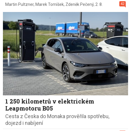
42
Martin Pultzner
,
Marek Tomíšek
,
Zdeněk Pečený
,
2. 8.
1 250 kilometrů v elektrickém
Leapmotoru B05
Cesta z Česka do Monaka prověřila spotřebu,
dojezd i nabíjení