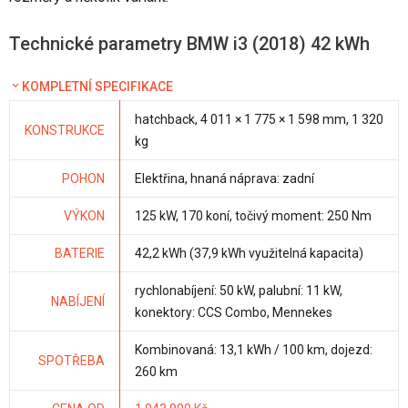
Technické parametry BMW i3 (2018) 42 kWh
KOMPLETNÍ SPECIFIKACE
hatchback, 4 011 × 1 775 × 1 598 mm, 1 320
KONSTRUKCE
kg
POHON
Elektřina, hnaná náprava: zadní
VÝKON
125 kW, 170 koní, točivý moment: 250 Nm
BATERIE
42,2 kWh (37,9 kWh využitelná kapacita)
rychlonabíjení: 50 kW, palubní: 11 kW,
NABÍJENÍ
konektory: CCS Combo, Mennekes
Kombinovaná: 13,1 kWh / 100 km, dojezd:
SPOTŘEBA
260 km