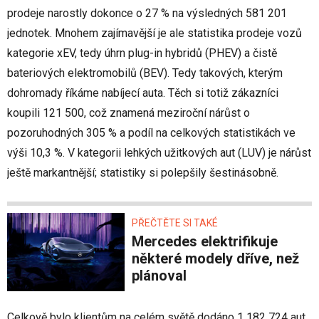
prodeje narostly dokonce o 27 % na výsledných 581 201
jednotek. Mnohem zajímavější je ale statistika prodeje vozů
kategorie xEV, tedy úhrn plug-in hybridů (PHEV) a čistě
bateriových elektromobilů (BEV). Tedy takových, kterým
dohromady říkáme nabíjecí auta. Těch si totiž zákazníci
koupili 121 500, což znamená meziroční nárůst o
pozoruhodných 305 % a podíl na celkových statistikách ve
výši 10,3 %. V kategorii lehkých užitkových aut (LUV) je nárůst
ještě markantnější; statistiky si polepšily šestinásobně.
PŘEČTĚTE SI TAKÉ
Mercedes elektrifikuje
některé modely dříve, než
plánoval
Celkově bylo klientům na celém světě dodáno 1 182 724 aut.