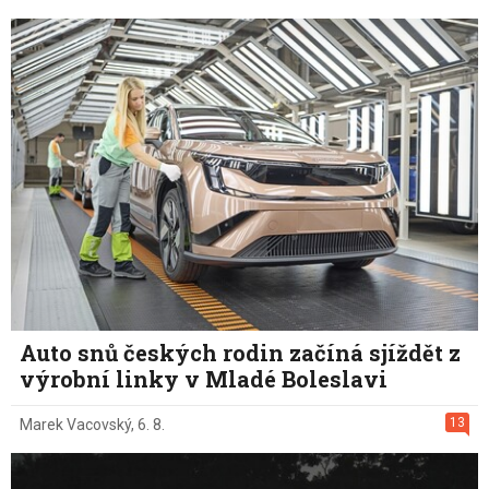
Auto snů českých rodin začíná sjíždět z
výrobní linky v Mladé Boleslavi
13
Marek Vacovský
,
6. 8.