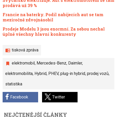
Švýcarsko elektrizuje. Aut s elektromotorem se tam
prodává už 39 %
Francie na baterky. Podíl nabíjecích aut se tam
meziročně zdvojnásobil
Prodeje Modelu 3 jsou enormní. Za sebou nechal
úplně všechny hlavní konkurenty
tisková zpráva
elektromobil
,
Mercedes-Benz
,
Daimler
,
elektromobilita
,
Hybrid
,
PHEV
,
plug-in hybrid
,
prodej vozů
,
statistika
Facebook
Twitter
NEJČTENĚJŠÍ ČLÁNKY