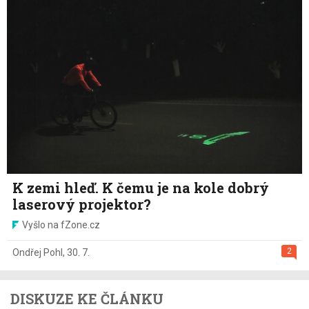
K zemi hleď. K čemu je na kole dobrý
laserový projektor?
Vyšlo na fZone.cz
2
Ondřej Pohl
,
30. 7.
DISKUZE KE ČLÁNKU