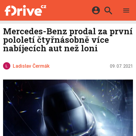
TESTY
ELEKTROMOBILY
Přihlášení a registrace pomocí:
Mercedes-Benz prodal za první
HYBRIDY
KATALOG
pololetí čtyřnásobně více
E-MOTORSPORT
Facebook
Google
MAPA STANIC
nabíjecích aut než loni
OSTATNÍ
VIDEA
Twitter
Apple
Microsoft
SERIÁLY
DALŠÍ
Ladislav Čermák
09. 07. 2021