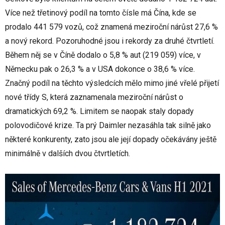
Více než třetinový podíl na tomto čísle má Čína, kde se
prodalo 441 579 vozů, což znamená meziroční nárůst 27,6 %
a nový rekord. Pozoruhodné jsou i rekordy za druhé čtvrtletí.
Během něj se v Číně dodalo o 5,8 % aut (219 059) více, v
Německu pak o 26,3 % a v USA dokonce o 38,6 % více.
Značný podíl na těchto výsledcích mělo mimo jiné vřelé přijetí
nové třídy S, která zaznamenala meziroční nárůst o
dramatických 69,2 %. Limitem se naopak staly dopady
polovodičové krize. Ta prý Daimler nezasáhla tak silně jako
některé konkurenty, zato jsou ale její dopady očekávány ještě
minimálně v dalších dvou čtvrtletích.