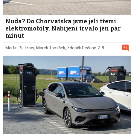
Nuda? Do Chorvatska jsme jeli třemi
elektromobily. Nabíjení trvalo jen pár
minut
42
Martin Pultzner
,
Marek Tomíšek
,
Zdeněk Pečený
,
2. 8.