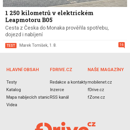
1 250 kilometrů v elektrickém
Leapmotoru B05
Cesta z Česka do Monaka prověřila spotřebu,
dojezd i nabíjení
16
Marek Tomíšek
,
1. 8.
TEST
HLAVNÍ OBSAH
FDRIVE.CZ
NAŠE MAGAZÍNY
Testy
Redakce a kontakty
mobilenet.cz
Katalog
Inzerce
fDrive.cz
Mapa nabíjecích stanic
RSS kanál
fZone.cz
Videa