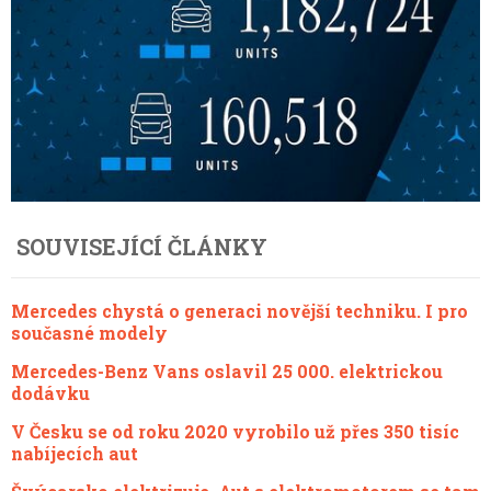
SOUVISEJÍCÍ ČLÁNKY
Mercedes chystá o generaci novější techniku. I pro
současné modely
Mercedes-Benz Vans oslavil 25 000. elektrickou
dodávku
V Česku se od roku 2020 vyrobilo už přes 350 tisíc
nabíjecích aut