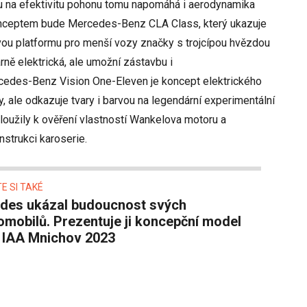
u na efektivitu pohonu tomu napomáhá i aerodynamika
nceptem bude Mercedes-Benz CLA Class, který ukazuje
ou platformu pro menší vozy značky s trojcípou hvězdou
rně elektrická, ale umožní zástavbu i
cedes-Benz Vision One-Eleven je koncept elektrického
y, ale odkazuje tvary i barvou na legendární experimentální
sloužily k ověření vlastností Wankelova motoru a
strukci karoserie.
E SI TAKÉ
omobilů. Prezentuje ji koncepční model
 IAA Mnichov 2023