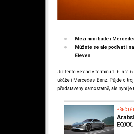
Mezi nimi bude i Mercedes
Můžete se ale podívat i n
Eleven
Již tento víkend v termínu 1. 6. a 2
ukáže i Mercedes-Benz. Půjde o troj
představeny samostatně, ale nyní je
PŘEČTĚT
Arabská poušť chtěla zlomit Mercedes-Benz
EQXX. 