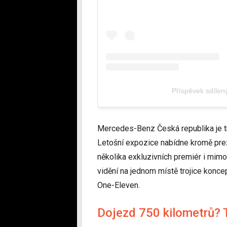
Příspěvek sdílený
Mercedes-Benz Česká republika je t
Letošní expozice nabídne kromě pre
několika exkluzivních premiér i mim
vidění na jednom místě trojice konce
One-Eleven.
Dojezd 750 kilometrů?