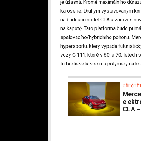
je úžasná. Kromě maximálního důraz
karoserie. Druhým vystavovaným ko
na budoucí model CLA a zároveň nov
na kapotě. Tato platforma bude primá
spalovacího/hybridního pohonu. Mer
hypersportu, který vypadá futuristick
vozy C 111, které v 60. a 70. letech 
turbodieselů spolu s polymery na kon
PŘEČTĚT
Mercedes ukázal budoucnost svých
elektr
CLA –