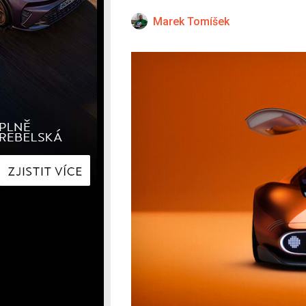
Hyundai
Hyundai
Kia
Kia
Marek Tomíšek
Mercedes-Benz
Lexus
Peugeot
Mercede
Renault
Renault
Škoda
Škoda
Tesla
Toyota
Volkswagen
Volkswa
Ostatní
Volvo
Ostatní