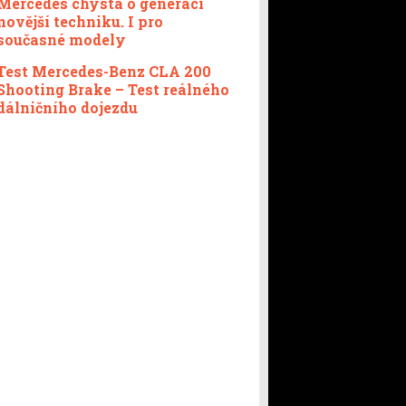
Mercedes chystá o generaci
novější techniku. I pro
současné modely
Test Mercedes-Benz CLA 200
Shooting Brake – Test reálného
dálničního dojezdu