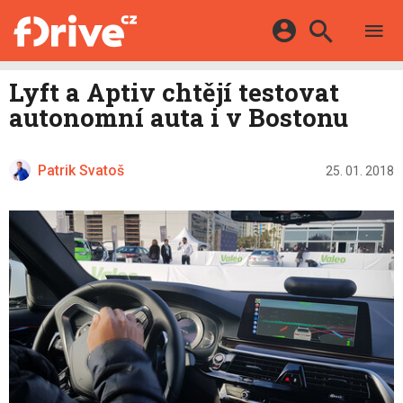
TESTY
ELEKTROMOBILY
Přihlášení a registrace pomocí:
Lyft a Aptiv chtějí testovat
HYBRIDY
KATALOG
autonomní auta i v Bostonu
E-MOTORSPORT
Facebook
Google
MAPA STANIC
OSTATNÍ
VIDEA
Patrik Svatoš
Twitter
Apple
Microsoft
25. 01. 2018
SERIÁLY
DALŠÍ