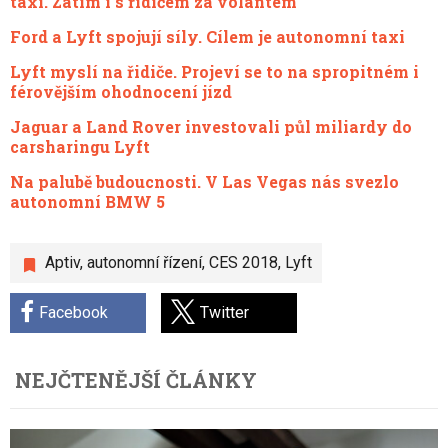
taxi. Zatím i s řidičem za volantem
Ford a Lyft spojují síly. Cílem je autonomní taxi
Lyft myslí na řidiče. Projeví se to na spropitném i
férovějším ohodnocení jízd
Jaguar a Land Rover investovali půl miliardy do
carsharingu Lyft
Na palubě budoucnosti. V Las Vegas nás svezlo
autonomní BMW 5
Aptiv
,
autonomní řízení
,
CES 2018
,
Lyft
Facebook
Twitter
NEJČTENĚJŠÍ ČLÁNKY