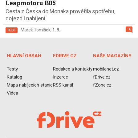
Leapmotoru B05
Cesta z Česka do Monaka prověřila spotřebu,
dojezd i nabíjení
16
Marek Tomíšek
,
1. 8.
TEST
HLAVNÍ OBSAH
FDRIVE.CZ
NAŠE MAGAZÍNY
Testy
Redakce a kontakty
mobilenet.cz
Katalog
Inzerce
fDrive.cz
Mapa nabíjecích stanic
RSS kanál
fZone.cz
Videa