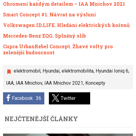
Ohromení každým detailem – IAA Mnichov 2021
Smart Concept #1. Návrat na výsluní
Volkswagen ID.LIFE. Hledání elektrických kořenů
Mercedes-Benz EQG. Splněný slib
Cupra UrbanRebel Concept. Žhavé volty pro
zelenější budoucnost
elektromobil
,
Hyundai
,
elektromobilita
,
Hyundai Ioniq 6
,
IAA
,
IAA Mnichov
,
IAA Mnichov 2021
,
Koncepty
Facebook
36
Twitter
NEJČTENĚJŠÍ ČLÁNKY