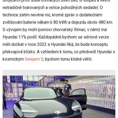
dvojicemi proti sobě otvíraných dveří bez B-slopku a velmi
netradičně tvarovaných a velice pohodlných sedadel. O
technice zatím nevíme nic, kromě zpráv o dodatečném
zvětšování baterie někam k 80 kWh a dojezdu okolo 480 km.
S vývojem by mohl pomoci chorvatský Rimac, v němž má
Hyundai 11% podíl. Každopádně bychom se sériové verze
měli dočkat v roce 2022 a Hyundai říká, že bude konceptu
překvapivě blízko. A vzhledem k tomu, co předvedl Hyundai s
kosmickým
Ioniqem 5
, bychom tomu klidně věřili.