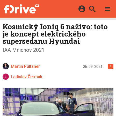
TESTY
ELEKTROMOBILY
Přihlášení a registrace pomocí:
Kosmický Ioniq 6 naživo: toto
HYBRIDY
KATALOG
je koncept elektrického
E-MOTORSPORT
Facebook
Google
MAPA STANIC
supersedanu Hyundai
OSTATNÍ
VIDEA
Twitter
Apple
Microsoft
IAA Mnichov 2021
SERIÁLY
DALŠÍ
Martin Pultzner
06. 09. 2021
1
Ladislav Čermák