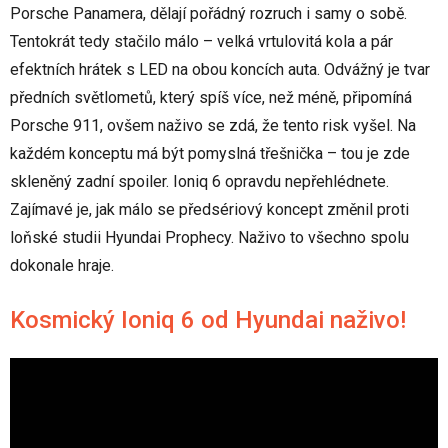
Porsche Panamera, dělají pořádný rozruch i samy o sobě.
Tentokrát tedy stačilo málo – velká vrtulovitá kola a pár
efektních hrátek s LED na obou koncích auta. Odvážný je tvar
předních světlometů, který spíš více, než méně, připomíná
Porsche 911, ovšem naživo se zdá, že tento risk vyšel. Na
každém konceptu má být pomyslná třešnička – tou je zde
skleněný zadní spoiler. Ioniq 6 opravdu nepřehlédnete.
Zajímavé je, jak málo se předsériový koncept změnil proti
loňské studii Hyundai Prophecy. Naživo to všechno spolu
dokonale hraje.
Kosmický Ioniq 6 od Hyundai naživo!