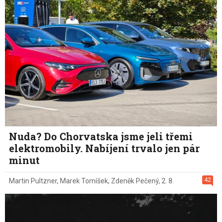
Nuda? Do Chorvatska jsme jeli třemi
elektromobily. Nabíjení trvalo jen pár
minut
42
Martin Pultzner
,
Marek Tomíšek
,
Zdeněk Pečený
,
2. 8.