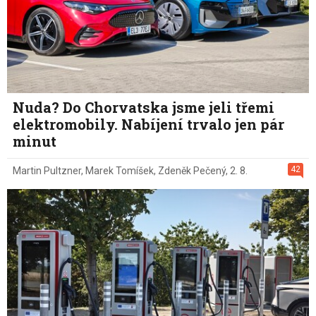
Nuda? Do Chorvatska jsme jeli třemi
elektromobily. Nabíjení trvalo jen pár
minut
42
Martin Pultzner
,
Marek Tomíšek
,
Zdeněk Pečený
,
2. 8.