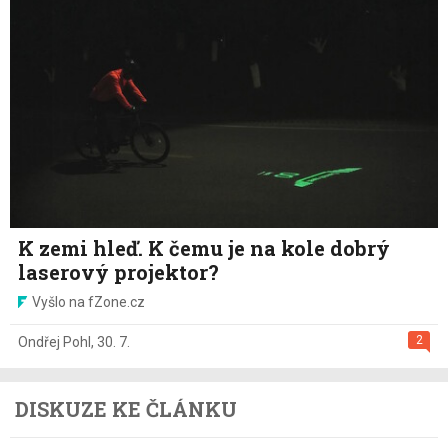
K zemi hleď. K čemu je na kole dobrý
laserový projektor?
Vyšlo na fZone.cz
2
Ondřej Pohl
,
30. 7.
DISKUZE KE ČLÁNKU