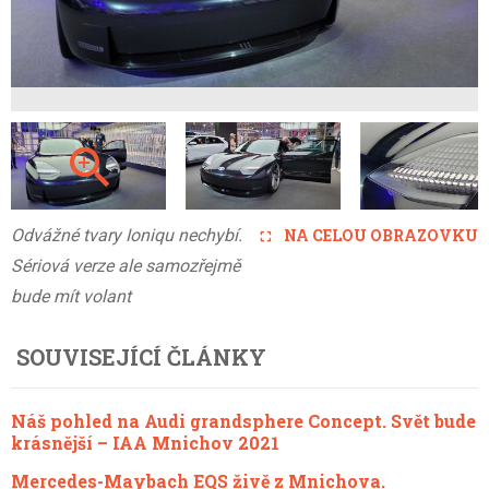
Odvážné tvary Ioniqu nechybí.
NA CELOU OBRAZOVKU
Sériová verze ale samozřejmě
bude mít volant
SOUVISEJÍCÍ ČLÁNKY
Náš pohled na Audi grandsphere Concept. Svět bude
krásnější – IAA Mnichov 2021
Mercedes-Maybach EQS živě z Mnichova.