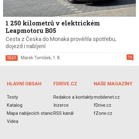
1 250 kilometrů v elektrickém
Leapmotoru B05
Cesta z Česka do Monaka prověřila spotřebu,
dojezd i nabíjení
16
Marek Tomíšek
,
1. 8.
TEST
HLAVNÍ OBSAH
FDRIVE.CZ
NAŠE MAGAZÍNY
Testy
Redakce a kontakty
mobilenet.cz
Katalog
Inzerce
fDrive.cz
Mapa nabíjecích stanic
RSS kanál
fZone.cz
Videa