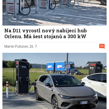
Na D11 vyrostl nový nabíjecí hub
Orlenu. Má šest stojanů a 300 kW
30
Martin Pultzner
,
26. 7.