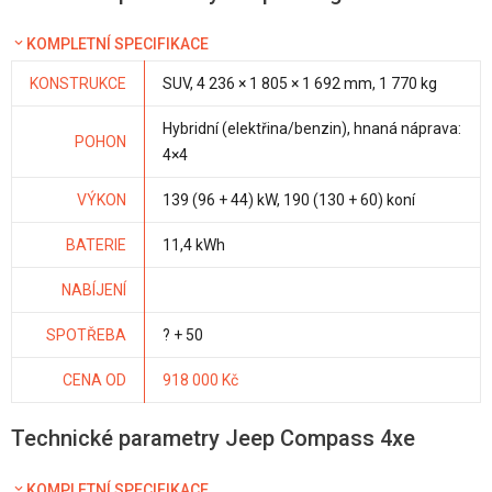
KOMPLETNÍ SPECIFIKACE
KONSTRUKCE
SUV, 4 236 × 1 805 × 1 692 mm, 1 770 kg
Hybridní (elektřina/benzin), hnaná náprava:
POHON
4×4
VÝKON
139 (96 + 44) kW, 190 (130 + 60) koní
BATERIE
11,4 kWh
NABÍJENÍ
SPOTŘEBA
? + 50
CENA OD
918 000 Kč
Technické parametry Jeep Compass 4xe
KOMPLETNÍ SPECIFIKACE