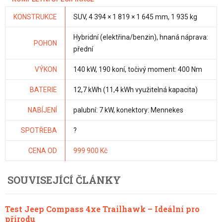
KONSTRUKCE
SUV, 4 394 × 1 819 × 1 645 mm, 1 935 kg
Hybridní (elektřina/benzin), hnaná náprava:
POHON
přední
VÝKON
140 kW, 190 koní, točivý moment: 400 Nm
BATERIE
12,7 kWh (11,4 kWh využitelná kapacita)
NABÍJENÍ
palubní: 7 kW, konektory: Mennekes
SPOTŘEBA
?
CENA OD
999 900 Kč
SOUVISEJÍCÍ ČLÁNKY
Test Jeep Compass 4xe Trailhawk – Ideální pro
přírodu