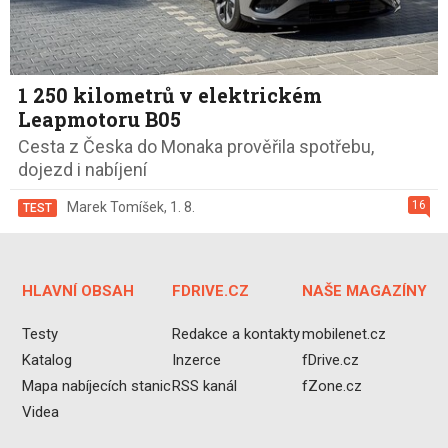
1 250 kilometrů v elektrickém
Leapmotoru B05
Cesta z Česka do Monaka prověřila spotřebu,
dojezd i nabíjení
16
Marek Tomíšek
,
1. 8.
TEST
HLAVNÍ OBSAH
FDRIVE.CZ
NAŠE MAGAZÍNY
Testy
Redakce a kontakty
mobilenet.cz
Katalog
Inzerce
fDrive.cz
Mapa nabíjecích stanic
RSS kanál
fZone.cz
Videa