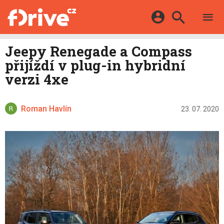
TESTY
ELEKTROMOBILY
Přihlášení a registrace pomocí:
Jeepy Renegade a Compass
HYBRIDY
KATALOG
přijíždí v plug-in hybridní
E-MOTORSPORT
Facebook
Google
MAPA STANIC
verzi 4xe
OSTATNÍ
VIDEA
Twitter
Apple
Microsoft
SERIÁLY
DALŠÍ
Roman Havlín
23. 07. 2020