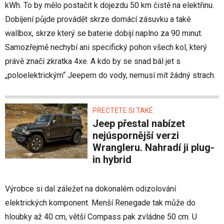
kWh. To by mělo postačit k dojezdu 50 km čistě na elektřinu.
Dobíjení půjde provádět skrze domácí zásuvku a také
wallbox, skrze který se baterie dobijí naplno za 90 minut.
Samozřejmě nechybí ani specifický pohon všech kol, který
právě značí zkratka 4xe. A kdo by se snad bál jet s
„poloelektrickým“ Jeepem do vody, nemusí mít žádný strach.
PŘEČTĚTE SI TAKÉ
Jeep přestal nabízet
nejúspornější verzi
Wrangleru. Nahradí ji plug-
in hybrid
Výrobce si dal záležet na dokonalém odizolování
elektrických komponent. Menší Renegade tak může do
hloubky až 40 cm, větší Compass pak zvládne 50 cm. U