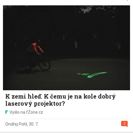
K zemi hleď. K čemu je na kole dobrý
laserový projektor?
Vyšlo na fZone.cz
2
Ondřej Pohl
,
30. 7.