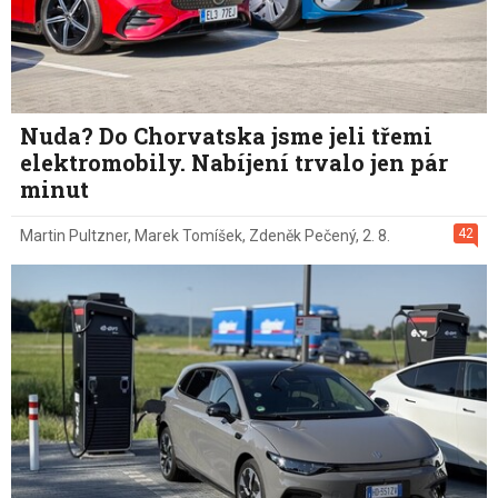
Nuda? Do Chorvatska jsme jeli třemi
elektromobily. Nabíjení trvalo jen pár
minut
42
Martin Pultzner
,
Marek Tomíšek
,
Zdeněk Pečený
,
2. 8.