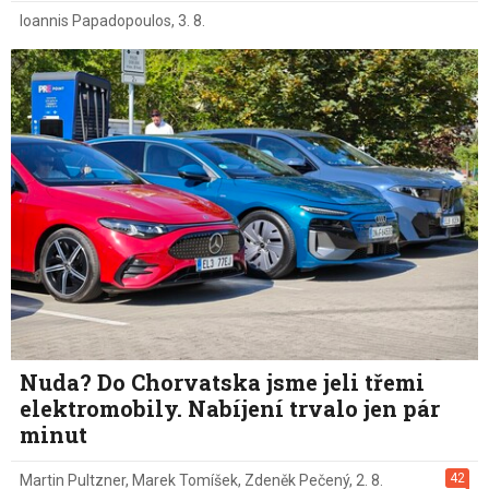
Ioannis Papadopoulos
,
3. 8.
Nuda? Do Chorvatska jsme jeli třemi
elektromobily. Nabíjení trvalo jen pár
minut
42
Martin Pultzner
,
Marek Tomíšek
,
Zdeněk Pečený
,
2. 8.