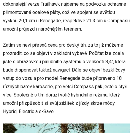
dokonalejší verze Trailhawk najdeme na podvozku ochranné
přimontované ocelové pláty, což ve spojení se světlou
výškou 20,1 cm u Renegade, respektive 21,3 cm u Compassu
umožní průjezd i náročnějším terénem.
Zatím se neví přesná cena pro český trh, za to již můžeme
prozradit, co se objeví v základní výbavě. Počítat lze zcela
jistě s obrazovkou palubního systému o velikosti 8,4", která
bude disponovat taktéž navigací. Dále se objeví bezklíčový
vstup do vozu a pro model Renegade bude připraveno 18
různých barev karoserie, pro větší Compass pak ještě o čtyři
více. Společně s tím dorazí volič hybridního režimu, který
umožní přizpůsobit si svůj zážitek z jízdy skrze módy
Hybrid, Electric a e-Save.