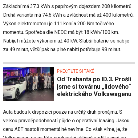
Základní má 37,3 kWh s papírovým dojezdem 208 kilometrů.
Druhá varianta má 74,6 kWh a zvládnout má až 400 kilometrů.
Výkon elektromotoru je 111 koní a 200 Nm točivého
momentu. Spotřeba dle NEDC má být 18 kWh/100 km.
Nabíjet můžete výkonem až 40 kW. Slabší baterie se nabije
za 49 minut, větší pak na plné nabití potřebuje 98 minut.
PŘEČTĚTE SI TAKÉ
Od Trabanta po ID.3. Prošli
jsme si továrnu „lidového“
elektrického Volkswagenu
Auta budou k dispozici pouze na určitý druh pronájmu. S
velkou pravděpodobností půjde o operativní leasing. Jakou
cenu ABT nastolí momentálně nevíme. Co však víme, je, že
Volkswagen se na této spolupráci aktivně podílí a nyní se