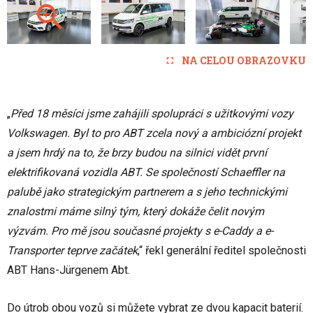
NA CELOU OBRAZOVKU
„
Před 18 měsíci jsme zahájili spolupráci s užitkovými vozy
Volkswagen. Byl to pro ABT zcela nový a ambiciózní projekt
a jsem hrdý na to, že brzy budou na silnici vidět první
elektrifikovaná vozidla ABT. Se společností Schaeffler na
palubě jako strategickým partnerem a s jeho technickými
znalostmi máme silný tým, který dokáže čelit novým
výzvám. Pro mě jsou současné projekty s e-Caddy a e-
Transporter teprve začátek
,“ řekl generální ředitel společnosti
ABT Hans-Jürgenem Abt.
Do útrob obou vozů si můžete vybrat ze dvou kapacit baterií.