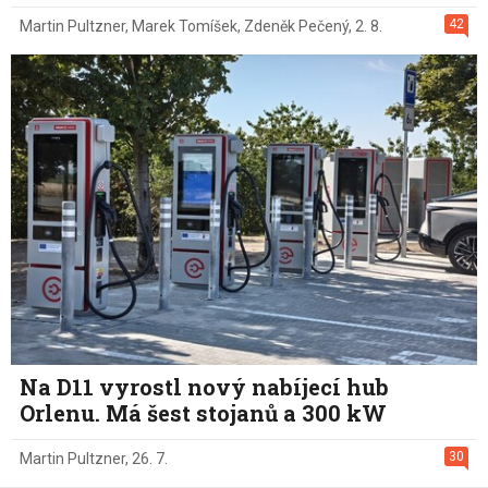
42
Martin Pultzner
,
Marek Tomíšek
,
Zdeněk Pečený
,
2. 8.
Na D11 vyrostl nový nabíjecí hub
Orlenu. Má šest stojanů a 300 kW
30
Martin Pultzner
,
26. 7.