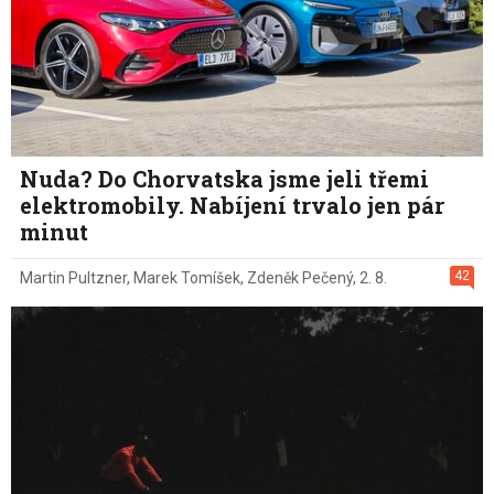
Nuda? Do Chorvatska jsme jeli třemi
elektromobily. Nabíjení trvalo jen pár
minut
42
Martin Pultzner
,
Marek Tomíšek
,
Zdeněk Pečený
,
2. 8.