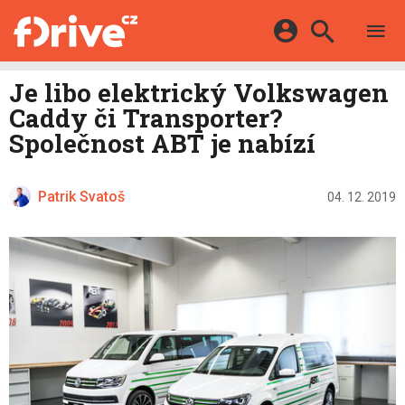
TESTY
ELEKTROMOBILY
Přihlášení a registrace pomocí:
Je libo elektrický Volkswagen
HYBRIDY
KATALOG
Caddy či Transporter?
E-MOTORSPORT
Facebook
Google
MAPA STANIC
Společnost ABT je nabízí
OSTATNÍ
VIDEA
Twitter
Apple
Microsoft
SERIÁLY
DALŠÍ
Patrik Svatoš
04. 12. 2019