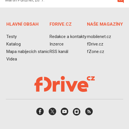
HLAVNÍ OBSAH
FDRIVE.CZ
NAŠE MAGAZÍNY
Testy
Redakce a kontakty
mobilenet.cz
Katalog
Inzerce
fDrive.cz
Mapa nabíjecích stanic
RSS kanál
fZone.cz
Videa