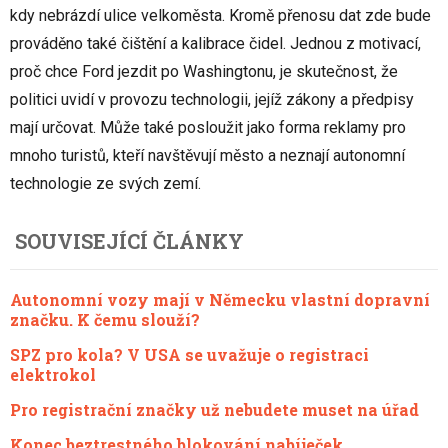
kdy nebrázdí ulice velkoměsta. Kromě přenosu dat zde bude
prováděno také čištění a kalibrace čidel. Jednou z motivací,
proč chce Ford jezdit po Washingtonu, je skutečnost, že
politici uvidí v provozu technologii, jejíž zákony a předpisy
mají určovat. Může také posloužit jako forma reklamy pro
mnoho turistů, kteří navštěvují město a neznají autonomní
technologie ze svých zemí.
SOUVISEJÍCÍ ČLÁNKY
Autonomní vozy mají v Německu vlastní dopravní
značku. K čemu slouží?
SPZ pro kola? V USA se uvažuje o registraci
elektrokol
Pro registrační značky už nebudete muset na úřad
Konec beztrestného blokování nabíječek,