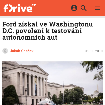
TESTY
ELEKTROMOBILY
Přihlášení a registrace pomocí:
Ford získal ve Washingtonu
HYBRIDY
KATALOG
D.C. povolení k testování
E-MOTORSPORT
Facebook
Google
MAPA STANIC
autonomních aut
OSTATNÍ
VIDEA
Twitter
Apple
Microsoft
SERIÁLY
DALŠÍ
Jakub Špaček
05. 11. 2018