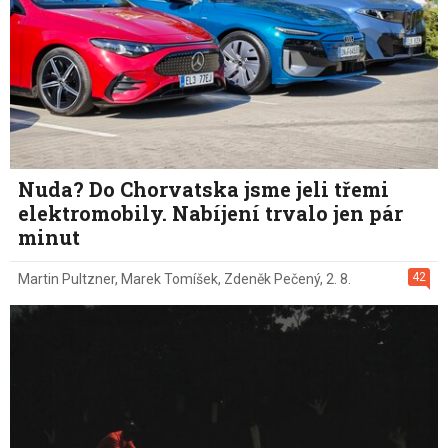
Nuda? Do Chorvatska jsme jeli třemi
elektromobily. Nabíjení trvalo jen pár
minut
42
Martin Pultzner
,
Marek Tomíšek
,
Zdeněk Pečený
,
2. 8.