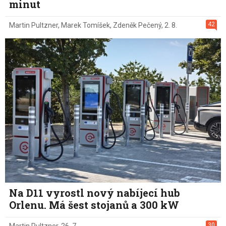
minut
42
Martin Pultzner
,
Marek Tomíšek
,
Zdeněk Pečený
,
2. 8.
Na D11 vyrostl nový nabíjecí hub
Orlenu. Má šest stojanů a 300 kW
30
Martin Pultzner
,
26. 7.