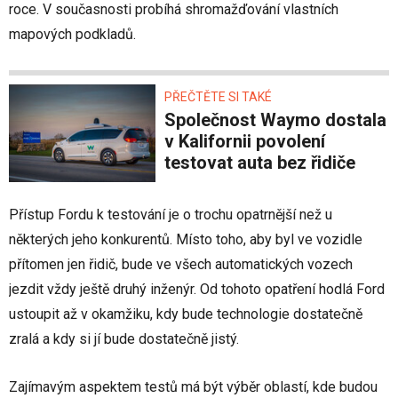
roce. V současnosti probíhá shromažďování vlastních
mapových podkladů.
PŘEČTĚTE SI TAKÉ
Společnost Waymo dostala
v Kalifornii povolení
testovat auta bez řidiče
Přístup Fordu k testování je o trochu opatrnější než u
některých jeho konkurentů. Místo toho, aby byl ve vozidle
přítomen jen řidič, bude ve všech automatických vozech
jezdit vždy ještě druhý inženýr. Od tohoto opatření hodlá Ford
ustoupit až v okamžiku, kdy bude technologie dostatečně
zralá a kdy si jí bude dostatečně jistý.
Zajímavým aspektem testů má být výběr oblastí, kde budou