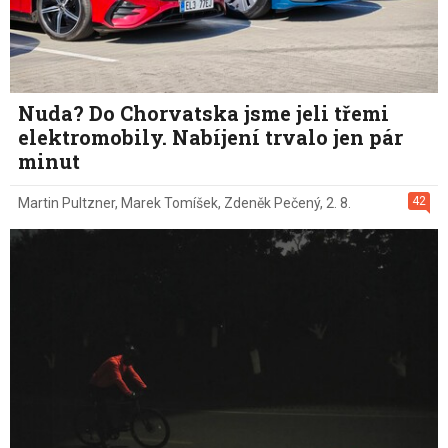
Nuda? Do Chorvatska jsme jeli třemi
elektromobily. Nabíjení trvalo jen pár
minut
42
Martin Pultzner
,
Marek Tomíšek
,
Zdeněk Pečený
,
2. 8.