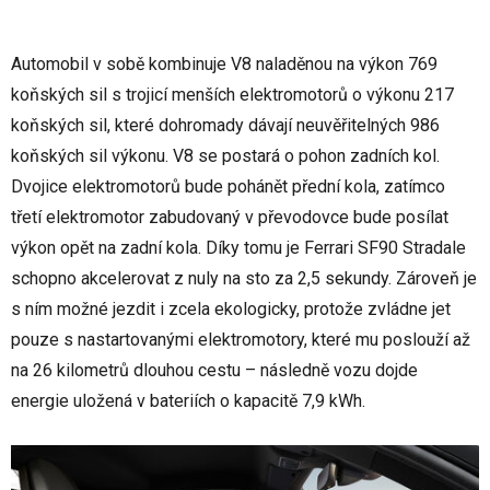
Automobil v sobě kombinuje V8 naladěnou na výkon 769
koňských sil s trojicí menších elektromotorů o výkonu 217
koňských sil, které dohromady dávají neuvěřitelných 986
koňských sil výkonu. V8 se postará o pohon zadních kol.
Dvojice elektromotorů bude pohánět přední kola, zatímco
třetí elektromotor zabudovaný v převodovce bude posílat
výkon opět na zadní kola. Díky tomu je Ferrari SF90 Stradale
schopno akcelerovat z nuly na sto za 2,5 sekundy. Zároveň je
s ním možné jezdit i zcela ekologicky, protože zvládne jet
pouze s nastartovanými elektromotory, které mu poslouží až
na 26 kilometrů dlouhou cestu – následně vozu dojde
energie uložená v bateriích o kapacitě 7,9 kWh.