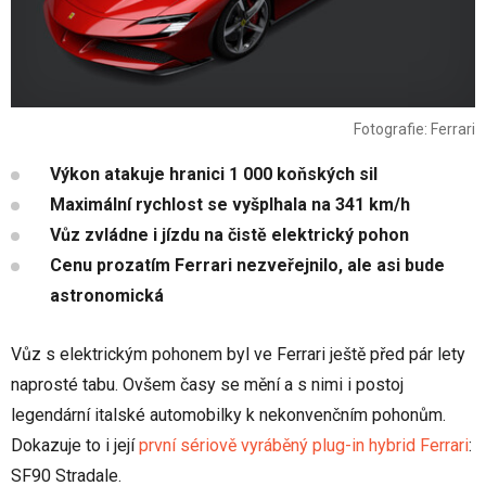
Fotografie: Ferrari
Výkon atakuje hranici 1 000 koňských sil
Maximální rychlost se vyšplhala na 341 km/h
Vůz zvládne i jízdu na čistě elektrický pohon
Cenu prozatím Ferrari nezveřejnilo, ale asi bude
astronomická
Vůz s elektrickým pohonem byl ve Ferrari ještě před pár lety
naprosté tabu. Ovšem časy se mění a s nimi i postoj
legendární italské automobilky k nekonvenčním pohonům.
Dokazuje to i její
první sériově vyráběný plug-in hybrid Ferrari
:
SF90 Stradale.