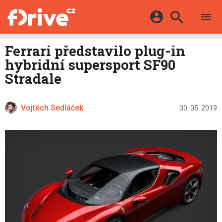
TESTY
ELEKTROMOBILY
Přihlášení a registrace pomocí:
Ferrari představilo plug-in
HYBRIDY
KATALOG
hybridní supersport SF90
E-MOTORSPORT
Facebook
Google
MAPA STANIC
Stradale
OSTATNÍ
VIDEA
Twitter
Apple
Microsoft
SERIÁLY
DALŠÍ
Vojtěch Sedláček
30. 05. 2019