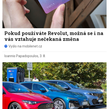
Pokud používáte Revolut, možná se i na
vás vztahuje nečekaná změna
Vyšlo na mobilenet.cz
Ioannis Papadopoulos
,
3. 8.