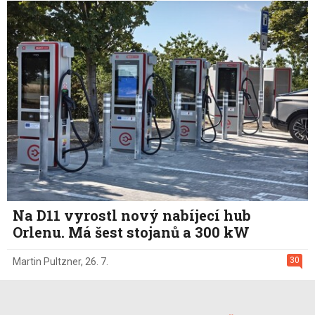
Na D11 vyrostl nový nabíjecí hub
Orlenu. Má šest stojanů a 300 kW
30
Martin Pultzner
,
26. 7.