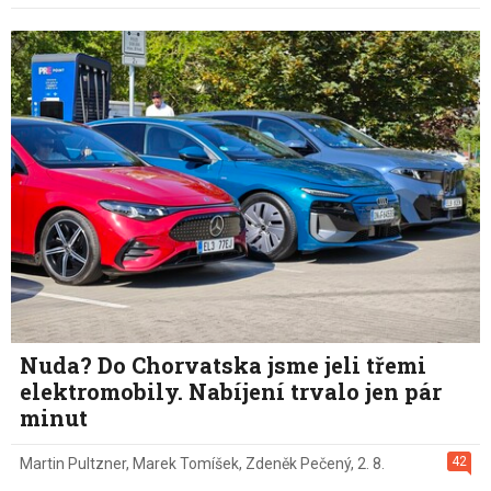
Nuda? Do Chorvatska jsme jeli třemi
elektromobily. Nabíjení trvalo jen pár
minut
42
Martin Pultzner
,
Marek Tomíšek
,
Zdeněk Pečený
,
2. 8.