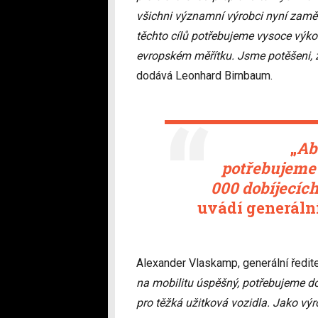
všichni významní výrobci nyní zaměř
těchto cílů potřebujeme vysoce výkon
evropském měřítku. Jsme potěšeni,
dodává Leonhard Birnbaum.
„
Ab
potřebujeme 
000 dobíjecích
uvádí generáln
Alexander Vlaskamp, generální ředit
na mobilitu úspěšný, potřebujeme do
pro těžká užitková vozidla. Jako vý