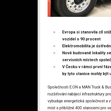
Evropa si stanovila cíl sn
vozidel o 90 procent
Elektromobilita je ústředn
Nově budované lokality s
servisních místech spole
V Česku v rámci první fáze
by tyto stanice mohly být
Společnosti E.ON a MAN Truck & Bus
rozšiřování nabíjecí infrastruktury p
vybuduje energetická společnost a v
míst s přibližně 400 stanicemi pro ve