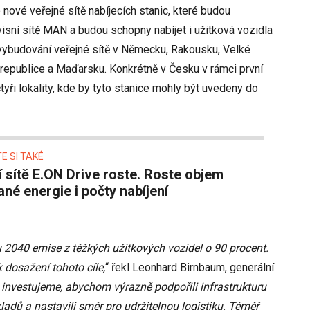
nové veřejné sítě nabíjecích stanic, které budou
isní sítě MAN a budou schopny nabíjet i užitková vozidla
vybudování veřejné sítě v Německu, Rakousku, Velké
ké republice a Maďarsku. Konkrétně v Česku v rámci první
yři lokality, kde by tyto stanice mohly být uvedeny do
E SI TAKÉ
né energie i počty nabíjení
ku 2040 emise z těžkých užitkových vozidel o 90 procent.
 dosažení tohoto cíle,
“ řekl Leonhard Birnbaum, generální
 investujeme, abychom výrazně podpořili infrastrukturu
ladů a nastavili směr pro udržitelnou logistiku. Téměř