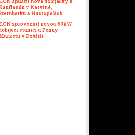
E.ON spustil nové dobíječky u
Kauflandu v Karviné,
Šternberku a Hustopečích
E.ON zprovoznil novou 60kW
dobíjecí stanici u Penny
Marketu v Dobříši