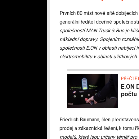
Prvních 80 míst nové sítě dobíjecích
generální ředitel dceřiné společnosti
společností MAN Truck & Bus je klíč
nákladní dopravy. Spojením rozsáhl
společnosti E.ON v oblasti nabíjecí
elektromobilitu v oblasti užitkových 
PŘEČTĚT
E.ON Drive trhá rekordy v odebraných kWh a
počtu 
Friedrich Baumann, člen představen
prodej a zákaznická řešení, k tomu řík
modelů, které jsou určeny téměř pro