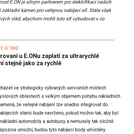
nost E.ON je silným partnerem pro elektrifikaci našich
 základní kámen pro veřejnou nabíjecí síť. Stále však
vých vlád, abychom mohli tuto síť vybudovat v co
E SI TAKÉ
ní stejně jako za rychlé
házet ve strategicky vybraných servisních místech
yslových oblastech s velkým objemem pohybu nákladních
znamená, že veřejné nabíjení lze snadno integrovat do
bíjecích stanic bude navrženo, pokud možno tak, aby byl
 nákladní automobily a autobusy a nemusely tak složitě
dispozice umožní, budou tyto nabíjecí body umístěny