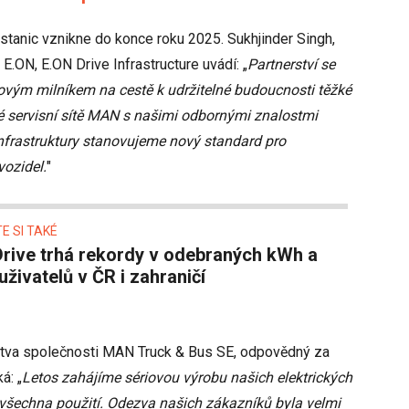
 stanic vznikne do konce roku 2025. Sukhjinder Singh,
 E.ON, E.ON Drive Infrastructure uvádí: „
Partnerství se
ovým milníkem na cestě k udržitelné budoucnosti těžké
é servisní sítě MAN s našimi odbornými znalostmi
 infrastruktury stanovujeme nový standard pro
vozidel.
"
E SI TAKÉ
uživatelů v ČR i zahraničí
stva společnosti MAN Truck & Bus SE, odpovědný za
á: „
Letos zahájíme sériovou výrobu našich elektrických
 všechna použití. Odezva našich zákazníků byla velmi