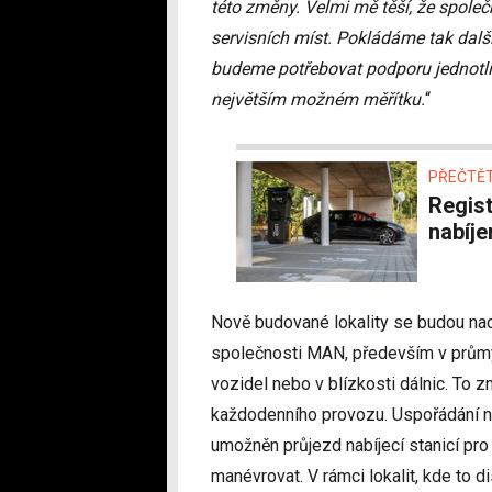
této změny. Velmi mě těší, že společ
servisních míst. Pokládáme tak další
budeme potřebovat podporu jednotli
největším možném měřítku.
“
PŘEČTĚT
Registrovaní u E.ONu zaplatí za ultrarychlé
nabíje
Nově budované lokality se budou nac
společnosti MAN, především v prům
vozidel nebo v blízkosti dálnic. To 
každodenního provozu. Uspořádání na
umožněn průjezd nabíjecí stanicí pro
manévrovat. V rámci lokalit, kde to 