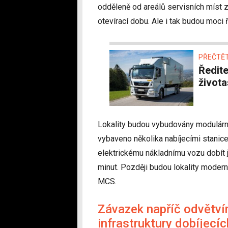
odděleně od areálů servisních míst 
otevírací dobu. Ale i tak budou moci 
PŘEČTĚT
Ředitel společnosti MAN říká: „Vodík není
život
Lokality budou vybudovány modulár
vybaveno několika nabíjecími stani
elektrickému nákladnímu vozu dobít j
minut. Později budou lokality mod
MCS.
Závazek napříč odvětvím
infrastruktury dobíjecíc