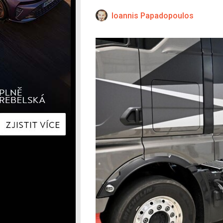
Hyundai
Hyundai
Kia
Kia
Ioannis Papadopoulos
Mercedes-Benz
Lexus
Peugeot
Mercede
Renault
Renault
Škoda
Škoda
Tesla
Toyota
Volkswagen
Volkswa
Ostatní
Volvo
Ostatní