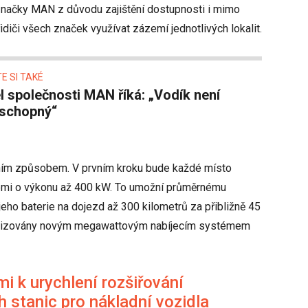
značky MAN z důvodu zajištění dostupnosti i mimo
řidiči všech značek využívat zázemí jednotlivých lokalit.
E SI TAKÉ
aschopný“
ním způsobem. V prvním kroku bude každé místo
cemi o výkonu až 400 kW. To umožní průměrnému
eho baterie na dojezd až 300 kilometrů za přibližně 45
ernizovány novým megawattovým nabíjecím systémem
i k urychlení rozšiřování
h stanic pro nákladní vozidla