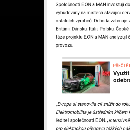
Společnosti E.ON a MAN investují do 
vybudovány na místech stávající serv
ostatních výrobců. Dohoda zahrnuje 
Británii, Dánsku, Itálii, Polsku, Čes
fáze projektu E.ON a MAN analyzují čt
provozu.
PŘEČTĚT
Využití sítě E.ON Drive roste. Roste objem
odebra
„
Evropa si stanovila cíl snížit do ro
Elektromobilita je ústředním klíčem k
ředitel společnosti E.ON. „
Intenzivně
pro elektrickou přepravu těžkých nák