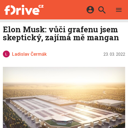
TESTY
ELEKTROMOBILY
Přihlášení a registrace pomocí:
Elon Musk: vůči grafenu jsem
HYBRIDY
KATALOG
skeptický, zajímá mě mangan
E-MOTORSPORT
Facebook
Google
MAPA STANIC
OSTATNÍ
VIDEA
Ladislav Čermák
Twitter
Apple
Microsoft
23. 03. 2022
SERIÁLY
DALŠÍ