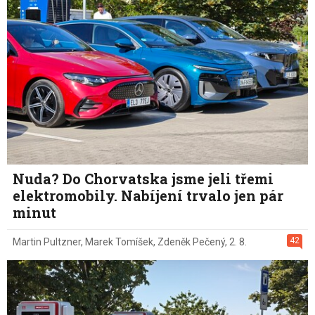
Nuda? Do Chorvatska jsme jeli třemi
elektromobily. Nabíjení trvalo jen pár
minut
42
Martin Pultzner
,
Marek Tomíšek
,
Zdeněk Pečený
,
2. 8.