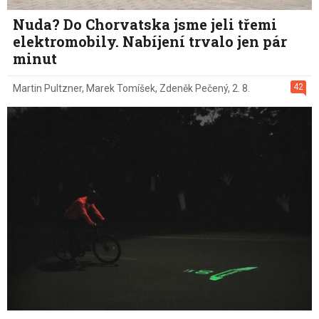
Nuda? Do Chorvatska jsme jeli třemi
elektromobily. Nabíjení trvalo jen pár
minut
42
Martin Pultzner
,
Marek Tomíšek
,
Zdeněk Pečený
,
2. 8.