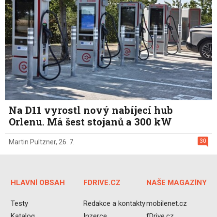
Na D11 vyrostl nový nabíjecí hub
Orlenu. Má šest stojanů a 300 kW
30
Martin Pultzner
,
26. 7.
HLAVNÍ OBSAH
FDRIVE.CZ
NAŠE MAGAZÍNY
Testy
Redakce a kontakty
mobilenet.cz
Katalog
Inzerce
fDrive.cz