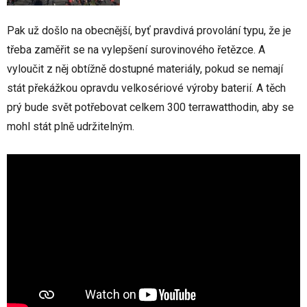
Pak už došlo na obecnější, byť pravdivá provolání typu, že je
třeba zaměřit se na vylepšení surovinového řetězce. A
vyloučit z něj obtížně dostupné materiály, pokud se nemají
stát překážkou opravdu velkosériové výroby baterií. A těch
prý bude svět potřebovat celkem 300 terrawatthodin, aby se
mohl stát plně udržitelným.