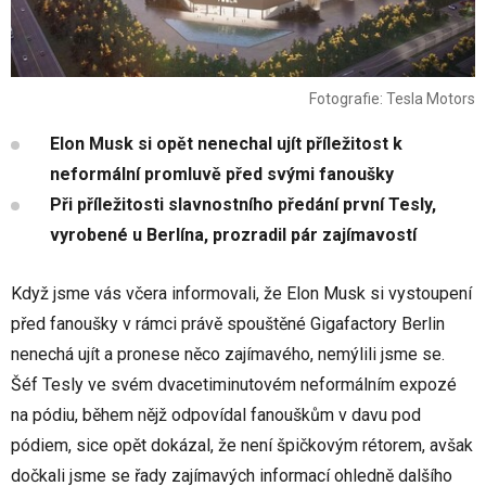
Fotografie: Tesla Motors
Elon Musk si opět nenechal ujít příležitost k
neformální promluvě před svými fanoušky
Při příležitosti slavnostního předání první Tesly,
vyrobené u Berlína, prozradil pár zajímavostí
Když jsme vás včera informovali, že Elon Musk si vystoupení
před fanoušky v rámci právě spouštěné Gigafactory Berlin
nenechá ujít a pronese něco zajímavého, nemýlili jsme se.
Šéf Tesly ve svém dvacetiminutovém neformálním expozé
na pódiu, během nějž odpovídal fanouškům v davu pod
pódiem, sice opět dokázal, že není špičkovým rétorem, avšak
dočkali jsme se řady zajímavých informací ohledně dalšího