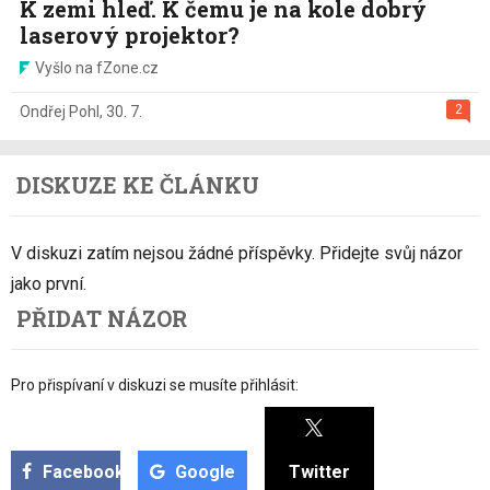
K zemi hleď. K čemu je na kole dobrý
laserový projektor?
Vyšlo na fZone.cz
2
Ondřej Pohl
,
30. 7.
DISKUZE KE ČLÁNKU
V diskuzi zatím nejsou žádné příspěvky. Přidejte svůj názor
jako první.
PŘIDAT NÁZOR
Pro přispívaní v diskuzi se musíte přihlásit:
Facebook
Google
Twitter