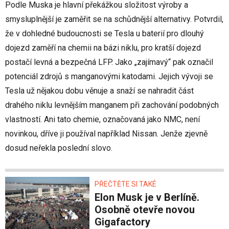
Podle Muska je hlavní překážkou složitost výroby a
smysluplnější je zaměřit se na schůdnější alternativy. Potvrdil,
že v dohledné budoucnosti se Tesla u baterií pro dlouhý
dojezd zaměří na chemii na bázi niklu, pro kratší dojezd
postačí levná a bezpečná LFP. Jako „zajímavý“ pak označil
potenciál zdrojů s manganovými katodami. Jejich vývoji se
Tesla už nějakou dobu věnuje a snaží se nahradit část
drahého niklu levnějším manganem při zachování podobných
vlastností. Ani tato chemie, označovaná jako NMC, není
novinkou, dříve ji používal například Nissan. Jenže zjevně
dosud neřekla poslední slovo.
PŘEČTĚTE SI TAKÉ
Elon Musk je v Berlíně.
Osobně otevře novou
Gigafactory