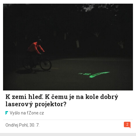
K zemi hleď. K čemu je na kole dobrý
laserový projektor?
Vyšlo na fZone.cz
2
Ondřej Pohl
,
30. 7.