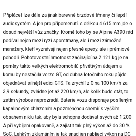
Připlácet lze dále za jinak barevné brzdové třmeny či lepší
audiosystém. A jen pro připomenutí, s délkou 4 615 mm jde o
dosud největší vůz značky. Kromě toho by se Alpine A390 rád
podíval nejen mezi ryzí sporstmany, ale i mezi zámožné
manažery, kteří vyznávají nejen přesné apexy, ale i prémiové
pohodlí. Pohotovostní hmotnost začínající na 2 121 kg je na
poměry takto velkých elektromobilů přívětivým údajem a
komu by nestačila verze GT, od dubna letošního roku půjde
objednávat silnější edici GTS. Ta zrychlí z 0 na 100 km/h za
3,9 sekundy, zvládne jet až 220 km/h, ale kolik bude stát, to
zatím výrobce neprozradil. Baterie vozu disponuje posíleným
kapalinovým chlazením a pozměněnou chemií s vyšším
obsahem niklu tak, aby byla schopna dodávat svých až 1 200
A při vybíjení opakovaně, a zajistit tak plný výkon až do 30 %
SoC. Lehkým zklamáním je tak snad jen nabíjecí výkon na DC