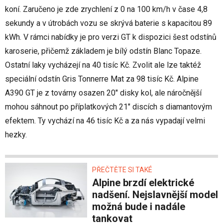
koní. Zaručeno je zde zrychlení z 0 na 100 km/h v čase 4,8
sekundy a v útrobách vozu se skrývá baterie s kapacitou 89
kWh. V rámci nabídky je pro verzi GT k dispozici šest odstínů
karoserie, přičemž základem je bílý odstín Blanc Topaze.
Ostatní laky vycházejí na 40 tisíc Kč. Zvolit ale lze taktéž
speciální odstín Gris Tonnerre Mat za 98 tisíc Kč. Alpine
A390 GT je z továrny osazen 20" disky kol, ale náročnější
mohou sáhnout po příplatkových 21" discích s diamantovým
efektem. Ty vychází na 46 tisíc Kč a za nás vypadají velmi
hezky.
PŘEČTĚTE SI TAKÉ
Alpine brzdí elektrické
nadšení. Nejslavnější model
možná bude i nadále
tankovat