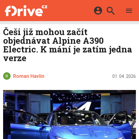
TESTY
ELEKTROMOBILY
Přihlášení a registrace pomocí:
Češi již mohou začít
HYBRIDY
KATALOG
objednávat Alpine A390
E-MOTORSPORT
Facebook
Google
MAPA STANIC
Electric. K mání je zatím jedna
OSTATNÍ
verze
VIDEA
Twitter
Apple
Microsoft
SERIÁLY
DALŠÍ
Roman Havlín
01. 04. 2026