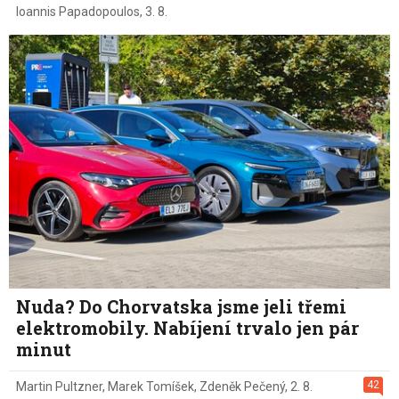
Ioannis Papadopoulos
,
3. 8.
Nuda? Do Chorvatska jsme jeli třemi
elektromobily. Nabíjení trvalo jen pár
minut
42
Martin Pultzner
,
Marek Tomíšek
,
Zdeněk Pečený
,
2. 8.