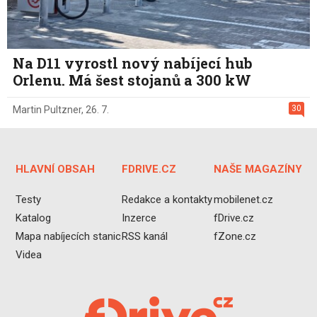
Na D11 vyrostl nový nabíjecí hub
Orlenu. Má šest stojanů a 300 kW
30
Martin Pultzner
,
26. 7.
HLAVNÍ OBSAH
FDRIVE.CZ
NAŠE MAGAZÍNY
Testy
Redakce a kontakty
mobilenet.cz
Katalog
Inzerce
fDrive.cz
Mapa nabíjecích stanic
RSS kanál
fZone.cz
Videa