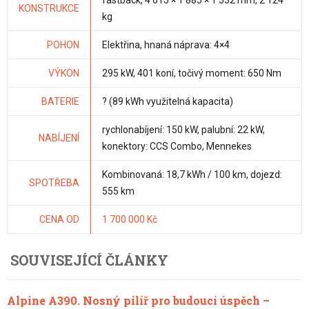
KONSTRUKCE
kg
POHON
Elektřina, hnaná náprava: 4×4
VÝKON
295 kW, 401 koní, točivý moment: 650 Nm
BATERIE
? (89 kWh využitelná kapacita)
rychlonabíjení: 150 kW, palubní: 22 kW,
NABÍJENÍ
konektory: CCS Combo, Mennekes
Kombinovaná: 18,7 kWh / 100 km, dojezd:
SPOTŘEBA
555 km
CENA OD
1 700 000 Kč
SOUVISEJÍCÍ ČLÁNKY
Alpine A390. Nosný pilíř pro budoucí úspěch –