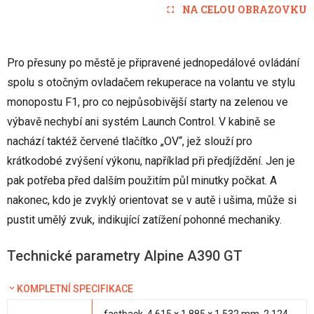
NA CELOU OBRAZOVKU
Pro přesuny po městě je připravené jednopedálové ovládání
spolu s otočným ovladačem rekuperace na volantu ve stylu
monopostu F1, pro co nejpůsobivější starty na zelenou ve
výbavě nechybí ani systém Launch Control. V kabině se
nachází taktéž červené tlačítko „OV“, jež slouží pro
krátkodobé zvýšení výkonu, například při předjíždění. Jen je
pak potřeba před dalším použitím půl minutky počkat. A
nakonec, kdo je zvyklý orientovat se v autě i ušima, může si
pustit umělý zvuk, indikující zatížení pohonné mechaniky.
Technické parametry Alpine A390 GT
KOMPLETNÍ SPECIFIKACE
fastback, 4 615 × 1 885 × 1 532 mm, 2 124