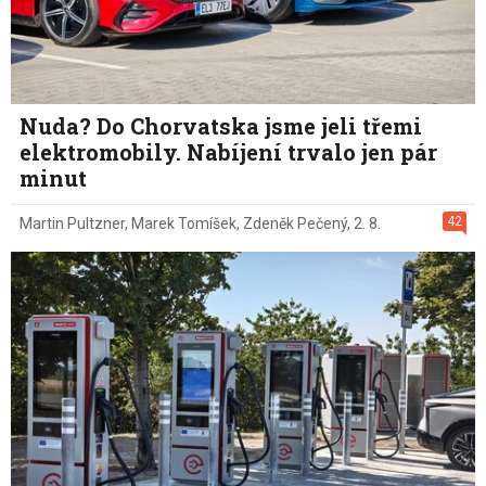
Nuda? Do Chorvatska jsme jeli třemi
elektromobily. Nabíjení trvalo jen pár
minut
42
Martin Pultzner
,
Marek Tomíšek
,
Zdeněk Pečený
,
2. 8.