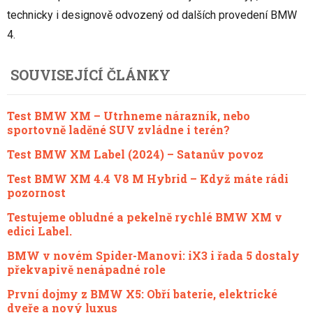
technicky i designově odvozený od dalších provedení BMW
4.
SOUVISEJÍCÍ ČLÁNKY
Test BMW XM – Utrhneme nárazník, nebo
sportovně laděné SUV zvládne i terén?
Test BMW XM Label (2024) – Satanův povoz
Test BMW XM 4.4 V8 M Hybrid – Když máte rádi
pozornost
Testujeme obludné a pekelně rychlé BMW XM v
edici Label.
BMW v novém Spider-Manovi: iX3 i řada 5 dostaly
překvapivě nenápadné role
První dojmy z BMW X5: Obří baterie, elektrické
dveře a nový luxus