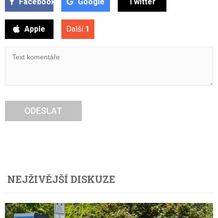
Facebook
Google
Twitter
Apple
Další
1
ODESLAT
NEJŽIVĚJŠÍ DISKUZE