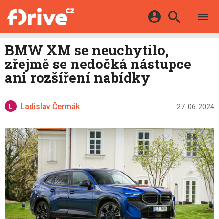
TESTY
ELEKTROMOBILY
Přihlášení a registrace pomocí:
BMW XM se neuchytilo,
HYBRIDY
KATALOG
zřejmě se nedočká nástupce
E-MOTORSPORT
Facebook
Google
MAPA STANIC
ani rozšíření nabídky
OSTATNÍ
VIDEA
Twitter
Apple
Microsoft
SERIÁLY
DALŠÍ
Ladislav Čermák
27. 06. 2024