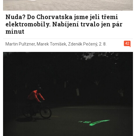
Nuda? Do Chorvatska jsme jeli třemi
elektromobily. Nabíjení trvalo jen pár
minut
42
Martin Pultzner
,
Marek Tomíšek
,
Zdeněk Pečený
,
2. 8.