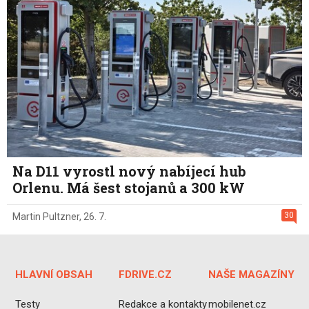
Na D11 vyrostl nový nabíjecí hub
Orlenu. Má šest stojanů a 300 kW
30
Martin Pultzner
,
26. 7.
HLAVNÍ OBSAH
FDRIVE.CZ
NAŠE MAGAZÍNY
Testy
Redakce a kontakty
mobilenet.cz