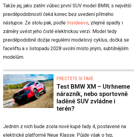
Takže jej, jako zatím vůbec první SUV model BMW, s největší
pravděpodobností čeká konec bez uvedení přímého
nástupce. Ze stolu pak, podle
Insideevs
, zřejmě spadly i
záměry uvést jeho čistě elektrickou verzi. Model tedy
pravděpodobně dožije regulérní modelový cyklus, dočká se
faceliftu a v listopadu 2028 uvolní místo jiným, subtilnějším
modelům.
PŘEČTĚTE SI TAKÉ
Test BMW XM – Utrhneme
nárazník, nebo sportovně
laděné SUV zvládne i
terén?
Jedním z nich bude zcela nové kupé řady 4, postavené na
elektrické platformě Neue Klasse. Půjde však o typ,