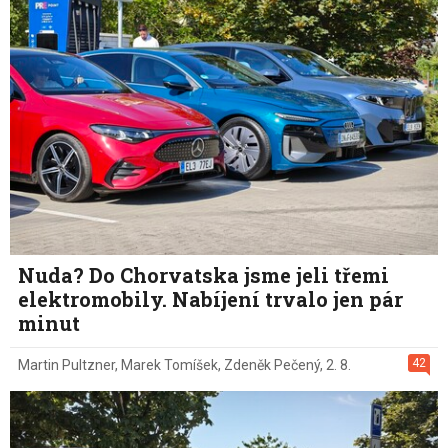
Nuda? Do Chorvatska jsme jeli třemi
elektromobily. Nabíjení trvalo jen pár
minut
42
Martin Pultzner
,
Marek Tomíšek
,
Zdeněk Pečený
,
2. 8.