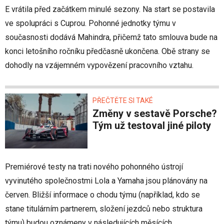
E vrátila před začátkem minulé sezony. Na start se postavila
ve spolupráci s Cuprou. Pohonné jednotky týmu v
současnosti dodává Mahindra, přičemž tato smlouva bude na
konci letošního ročníku předčasně ukončena. Obě strany se
dohodly na vzájemném vypovězení pracovního vztahu.
PŘEČTĚTE SI TAKÉ
Změny v sestavě Porsche?
Tým už testoval jiné piloty
Premiérové testy na trati nového pohonného ústrojí
vyvinutého společnostmi Lola a Yamaha jsou plánovány na
červen. Bližší informace o chodu týmu (například, kdo se
stane titulárním partnerem, složení jezdců nebo struktura
týmu) budou oznámeny v následujících měsících.