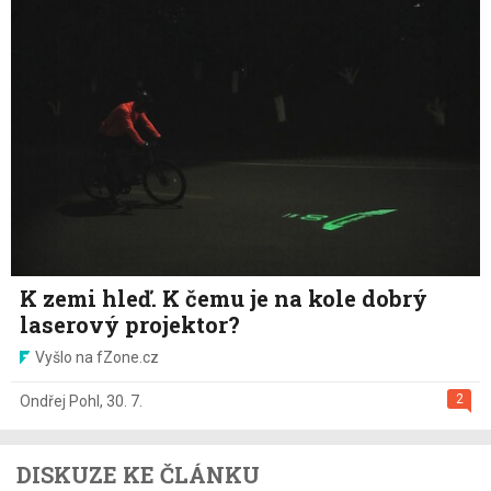
K zemi hleď. K čemu je na kole dobrý
laserový projektor?
Vyšlo na fZone.cz
2
Ondřej Pohl
,
30. 7.
DISKUZE KE ČLÁNKU