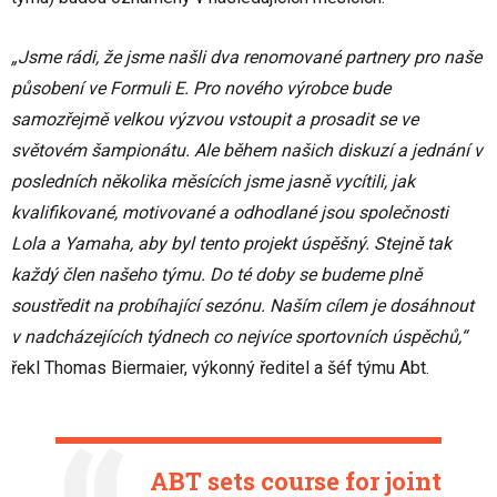
„Jsme rádi, že jsme našli dva renomované partnery pro naše
působení ve Formuli E. Pro nového výrobce bude
samozřejmě velkou výzvou vstoupit a prosadit se ve
světovém šampionátu. Ale během našich diskuzí a jednání v
posledních několika měsících jsme jasně vycítili, jak
kvalifikované, motivované a odhodlané jsou společnosti
Lola a Yamaha, aby byl tento projekt úspěšný. Stejně tak
každý člen našeho týmu. Do té doby se budeme plně
soustředit na probíhající sezónu. Naším cílem je dosáhnout
v nadcházejících týdnech co nejvíce sportovních úspěchů,“
řekl Thomas Biermaier, výkonný ředitel a šéf týmu Abt.
ABT sets course for joint