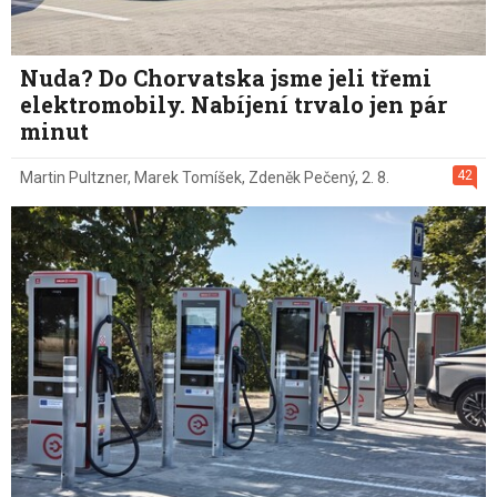
Nuda? Do Chorvatska jsme jeli třemi
elektromobily. Nabíjení trvalo jen pár
minut
42
Martin Pultzner
,
Marek Tomíšek
,
Zdeněk Pečený
,
2. 8.