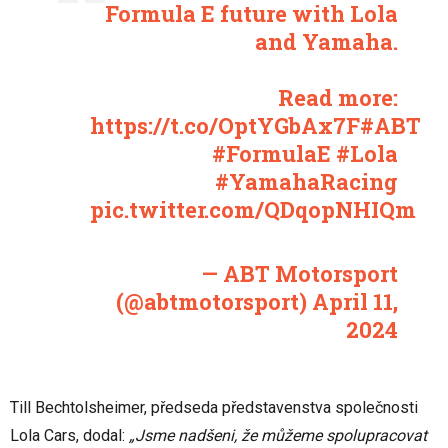
Formula E future with Lola
and Yamaha.
Read more:
https://t.co/OptYGbAx7F
#ABT
#FormulaE
#Lola
#YamahaRacing
pic.twitter.com/QDqopNHIQm
— ABT Motorsport
(@abtmotorsport)
April 11,
2024
Till Bechtolsheimer, předseda představenstva společnosti
Lola Cars, dodal:
„Jsme nadšeni, že můžeme spolupracovat