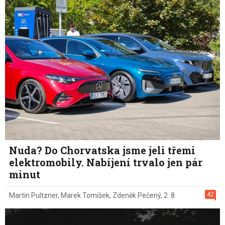
Nuda? Do Chorvatska jsme jeli třemi
elektromobily. Nabíjení trvalo jen pár
minut
42
Martin Pultzner
,
Marek Tomíšek
,
Zdeněk Pečený
,
2. 8.