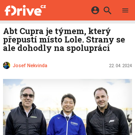
TESTY
ELEKTROMOBILY
Přihlášení a registrace pomocí:
Abt Cupra je týmem, který
HYBRIDY
KATALOG
přepustí místo Lole. Strany se
E-MOTORSPORT
Facebook
Google
MAPA STANIC
ale dohodly na spolupráci
OSTATNÍ
VIDEA
Twitter
Apple
Microsoft
SERIÁLY
DALŠÍ
Josef Nekvinda
22. 04. 2024