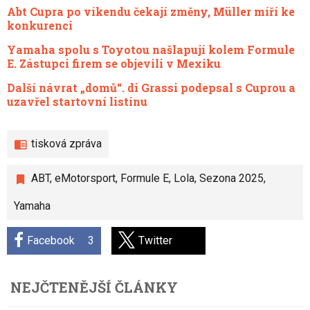
Abt Cupra po víkendu čekají změny, Müller míří ke
konkurenci
Yamaha spolu s Toyotou našlapují kolem Formule
E. Zástupci firem se objevili v Mexiku
Další návrat „domů“. di Grassi podepsal s Cuprou a
uzavřel startovní listinu
tisková zpráva
ABT
,
eMotorsport
,
Formule E
,
Lola
,
Sezona 2025
,
Yamaha
Facebook
3
Twitter
NEJČTENĚJŠÍ ČLÁNKY