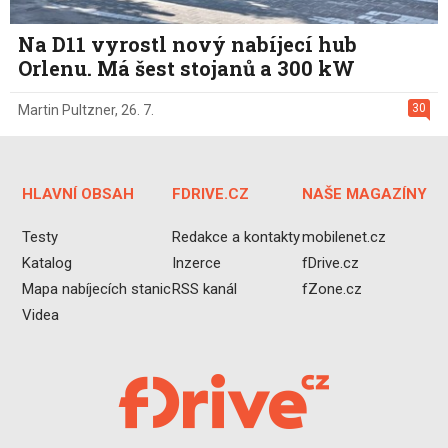
Na D11 vyrostl nový nabíjecí hub
Orlenu. Má šest stojanů a 300 kW
30
Martin Pultzner
,
26. 7.
HLAVNÍ OBSAH
FDRIVE.CZ
NAŠE MAGAZÍNY
Testy
Redakce a kontakty
mobilenet.cz
Katalog
Inzerce
fDrive.cz
Mapa nabíjecích stanic
RSS kanál
fZone.cz
Videa