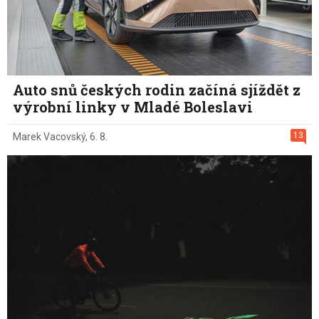
Auto snů českých rodin začíná sjíždět z
výrobní linky v Mladé Boleslavi
13
Marek Vacovský
,
6. 8.