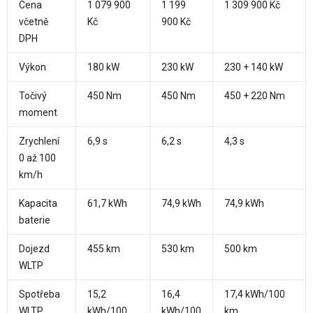
Cena
1 079 900
1 199
1 309 900 Kč
včetně
Kč
900 Kč
DPH
Výkon
180 kW
230 kW
230 + 140 kW
Točivý
450 Nm
450 Nm
450 + 220 Nm
moment
Zrychlení
6,9 s
6,2 s
4,3 s
0 až 100
km/h
Kapacita
61,7 kWh
74,9 kWh
74,9 kWh
baterie
Dojezd
455 km
530 km
500 km
WLTP
Spotřeba
15,2
16,4
17,4 kWh/100
WLTP
kWh/100
kWh/100
km