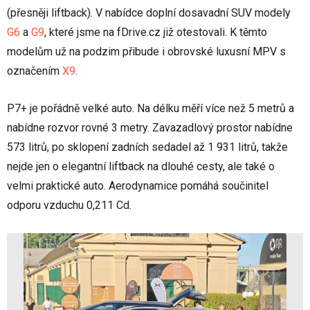
(přesněji liftback). V nabídce doplní dosavadní SUV modely
G6
a
G9
, které jsme na fDrive.cz již otestovali. K těmto
modelům už na podzim přibude i obrovské luxusní MPV s
označením
X9
.
P7+ je pořádně velké auto. Na délku měří více než 5 metrů a
nabídne rozvor rovné 3 metry. Zavazadlový prostor nabídne
573 litrů, po sklopení zadních sedadel až 1 931 litrů, takže
nejde jen o elegantní liftback na dlouhé cesty, ale také o
velmi praktické auto. Aerodynamice pomáhá součinitel
odporu vzduchu 0,211 Cd.