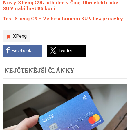
Nový XPeng G9L odhalen v Číně. Obří elektrické
SUV nabídne 585 koní
Test Xpeng G9 – Velké a luxusní SUV bez přirážky
XPeng
Facebook
Twitter
NEJČTENĚJŠÍ ČLÁNKY