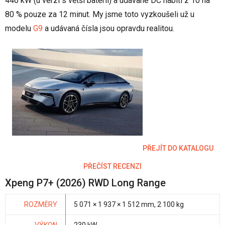
446 kW (u verzí s větší baterií) a udávané DC nabití z 10 na
80 % pouze za 12 minut. My jsme toto vyzkoušeli už u
modelu
G9
a udávaná čísla jsou opravdu realitou.
PŘEJÍT DO KATALOGU
PŘEČÍST RECENZI
Xpeng P7+ (2026) RWD Long Range
ROZMĚRY
5 071 × 1 937 × 1 512 mm, 2 100 kg
VÝKON
230 kW