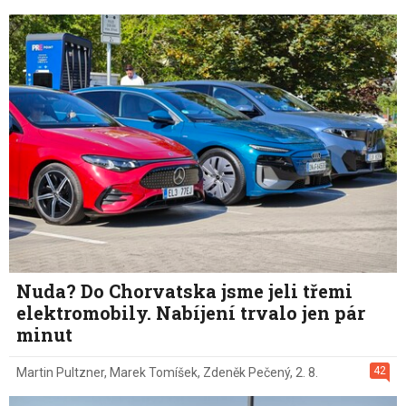
Nuda? Do Chorvatska jsme jeli třemi
elektromobily. Nabíjení trvalo jen pár
minut
42
Martin Pultzner
,
Marek Tomíšek
,
Zdeněk Pečený
,
2. 8.