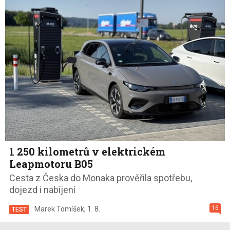
1 250 kilometrů v elektrickém
Leapmotoru B05
Cesta z Česka do Monaka prověřila spotřebu,
dojezd i nabíjení
16
Marek Tomíšek
,
1. 8.
TEST