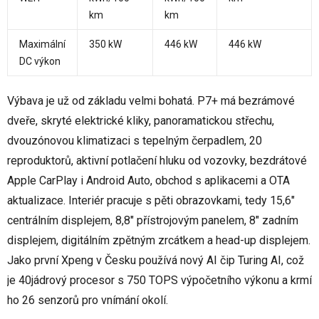
km
km
Maximální
350 kW
446 kW
446 kW
DC výkon
Výbava je už od základu velmi bohatá. P7+ má bezrámové
dveře, skryté elektrické kliky, panoramatickou střechu,
dvouzónovou klimatizaci s tepelným čerpadlem, 20
reproduktorů, aktivní potlačení hluku od vozovky, bezdrátové
Apple CarPlay i Android Auto, obchod s aplikacemi a OTA
aktualizace. Interiér pracuje s pěti obrazovkami, tedy 15,6"
centrálním displejem, 8,8" přístrojovým panelem, 8" zadním
displejem, digitálním zpětným zrcátkem a head-up displejem.
Jako první Xpeng v Česku používá nový AI čip Turing AI, což
je 40jádrový procesor s 750 TOPS výpočetního výkonu a krmí
ho 26 senzorů pro vnímání okolí.