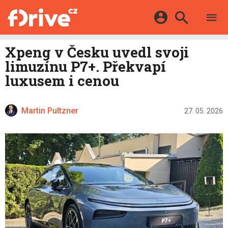
TESTY
ELEKTROMOBILY
Přihlášení a registrace pomocí:
Xpeng v Česku uvedl svoji
HYBRIDY
KATALOG
limuzínu P7+. Překvapí
E-MOTORSPORT
Facebook
Google
MAPA STANIC
luxusem i cenou
OSTATNÍ
VIDEA
Twitter
Apple
Microsoft
SERIÁLY
DALŠÍ
Martin Pultzner
27. 05. 2026