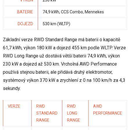
BATERIE
74,9 kWh, CCS Combo, Mennekes
DOJEZD
530 km (WLTP)
Základní verze RWD Standard Range má baterii o kapacitě
61,7 kWh, výkon 180 kW a dojezd 455 km podle WLTP. Verze
RWD Long Range už dostává větší baterii 74,9 kWh, výkon
230 kW a dojezd až 530 km. Vrcholná AWD Performance
používá stejnou baterii, ale přidává druhý elektromotor,
systémový výkon 370 kW a zrychlení z 0 na 100 km/h za 4,3
sekundy.
VERZE
RWD
RWD
AWD
STANDARD
LONG
PERFORMANCE
RANGE
RANGE