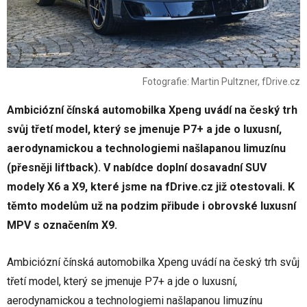
Fotografie: Martin Pultzner, fDrive.cz
Ambiciózní čínská automobilka Xpeng uvádí na český trh
svůj třetí model, který se jmenuje P7+ a jde o luxusní,
aerodynamickou a technologiemi našlapanou limuzínu
(přesněji liftback). V nabídce doplní dosavadní SUV
modely X6 a X9, které jsme na fDrive.cz již otestovali. K
těmto modelům už na podzim přibude i obrovské luxusní
MPV s označením X9.
Ambiciózní čínská automobilka Xpeng uvádí na český trh svůj
třetí model, který se jmenuje P7+ a jde o luxusní,
aerodynamickou a technologiemi našlapanou limuzínu