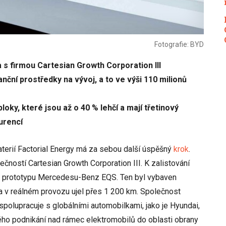
Fotografie: BYD
a s firmou Cartesian Growth Corporation III
anční prostředky na vývoj, a to ve výši 110 milionů
loky, které jsou až o 40 % lehčí a mají třetinový
urencí
terií Factorial Energy má za sebou další úspěšný
krok
.
ečností Cartesian Growth Corporation III. K zalistování
da prototypu Mercedesu-Benz EQS. Ten byl vybaven
 a v reálném provozu ujel přes 1 200 km. Společnost
 spolupracuje s globálními automobilkami, jako je Hyundai,
svého podnikání nad rámec elektromobilů do oblasti obrany