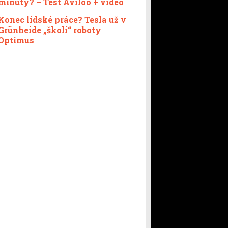
minuty? – Test Aviloo + video
Konec lidské práce? Tesla už v
Grünheide „školí“ roboty
Optimus