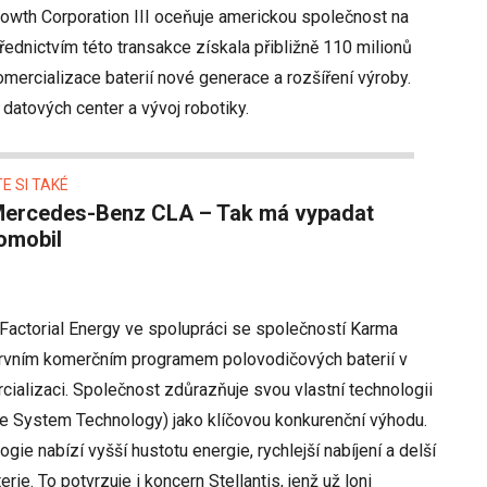
Growth Corporation III oceňuje americkou společnost na
střednictvím této transakce získala přibližně 110 milionů
omercializace baterií nové generace a rozšíření výroby.
 datových center a vývoj robotiky.
E SI TAKÉ
omobil
 Factorial Energy ve spolupráci se společností Karma
prvním komerčním programem polovodičových baterií v
rcializaci. Společnost zdůrazňuje svou vlastní technologii
yte System Technology) jako klíčovou konkurenční výhodu.
ogie nabízí vyšší hustotu energie, rychlejší nabíjení a delší
ie. To potvrzuje i koncern Stellantis, jenž už loni