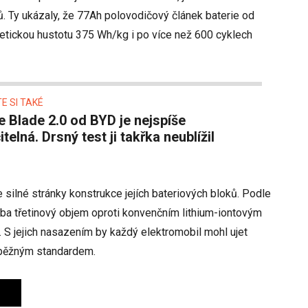
ů. Ty ukázaly, že 77Ah polovodičový článek baterie od
getickou hustotu 375 Wh/kg i po více než 600 cyklech
E SI TAKÉ
itelná. Drsný test ji takřka neublížil
 silné stránky konstrukce jejích bateriových bloků. Podle
ba třetinový objem oproti konvenčním lithium-iontovým
. S jejich nasazením by každý elektromobil mohl ujet
o běžným standardem.