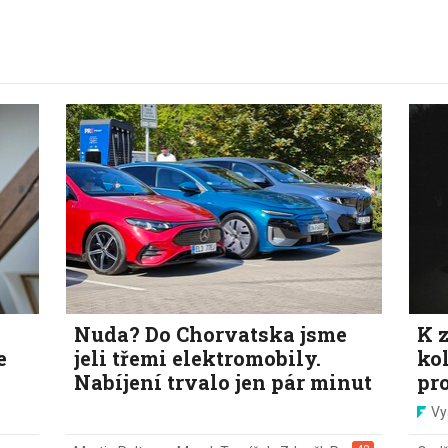
Nuda? Do Chorvatska jsme
K z
e
jeli třemi elektromobily.
ko
Nabíjení trvalo jen pár minut
pr
Vy