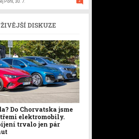
2
ej Pohl
,
30. 7.
ŽIVĚJŠÍ DISKUZE
a? Do Chorvatska jsme
i třemi elektromobily.
íjení trvalo jen pár
ut