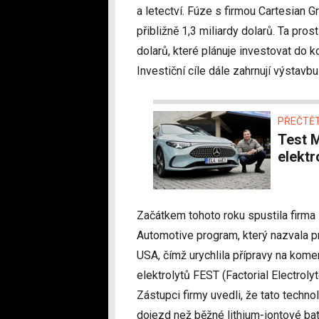
a letectví. Fúze s firmou Cartesian 
přibližně 1,3 miliardy dolarů. Ta pro
dolarů, které plánuje investovat do k
Investiční cíle dále zahrnují výstavbu
PŘEČTĚT
Test Mercedes-Benz CLA – Tak má vypadat
elektr
Začátkem tohoto roku spustila firma
Automotive program, který nazvala 
USA, čímž urychlila přípravy na kome
elektrolytů FEST (Factorial Electrol
Zástupci firmy uvedli, že tato technol
dojezd než běžné lithium-iontové bater