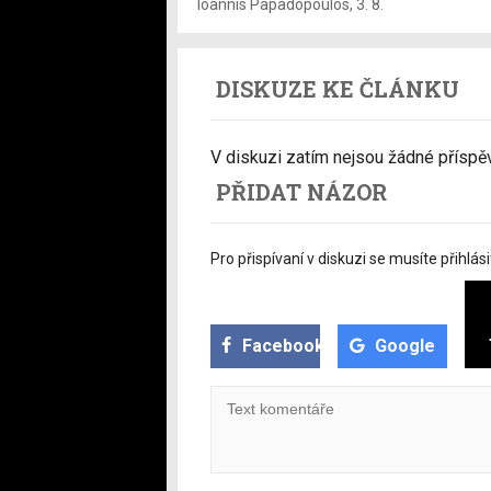
Ioannis Papadopoulos
,
3. 8.
DISKUZE KE ČLÁNKU
V diskuzi zatím nejsou žádné příspěvk
PŘIDAT NÁZOR
Pro přispívaní v diskuzi se musíte přihlási
Facebook
Google