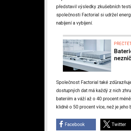
představil výsledky zkušebních test
společnosti Factorial si udržel ener
nabíjení a vybíjení.
PŘEČTĚT
Baterie Blade 2.0 od BYD je nejspíše
neznič
Společnost Factorial také zdůrazňuje
dostupných dat má každý z nich zhru
bateriím a váží až o 40 procent méně
klidně o 50 procent více, než je jeh
Facebook
Twitter