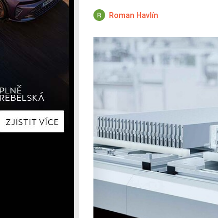
Hyundai
Hyundai
Kia
Kia
Roman Havlín
Mercedes-Benz
Lexus
Peugeot
Mercede
Renault
Renault
Škoda
Škoda
Tesla
Toyota
Volkswagen
Volkswa
Ostatní
Volvo
Ostatní