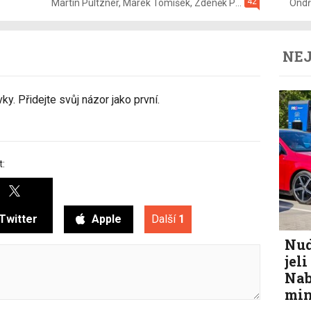
42
Martin Pultzner
,
Marek Tomíšek
,
Zdeněk Pečený
,
2. 8.
Ondř
NEJ
y. Přidejte svůj názor jako první.
t:
Twitter
Apple
Další
1
Nud
jel
Nab
min