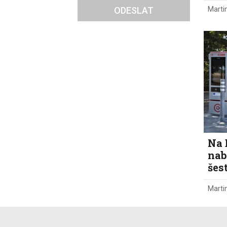
Marti
ODESLAT
Na 
nab
šes
Marti