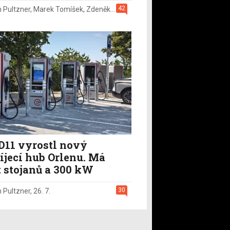
42
n Pultzner
,
Marek Tomíšek
,
Zdeněk Pečený
,
2. 8.
D11 vyrostl nový
íjecí hub Orlenu. Má
t stojanů a 300 kW
30
n Pultzner
,
26. 7.