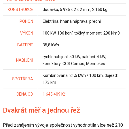
KONSTRUKCE
dodávka, 5 986 × 2 × 2 mm, 2 160 kg
POHON
Elektřina, hnaná náprava: přední
VÝKON
100 kW, 136 koní, točivý moment: 290 Nm0
BATERIE
35,8 kWh
rychlonabíjení: 50 kW, palubní: 4 kW,
NABÍJENÍ
konektory: CCS Combo, Mennekes
Kombinovaná: 21,5 kWh / 100 km, dojezd:
SPOTŘEBA
173 km
CENA OD
1 645 409 Kč
Dvakrát měř a jednou řež
Před zahájením vývoje společnost vyhodnotila více než 210