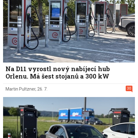
Na D11 vyrostl nový nabíjecí hub
Orlenu. Má šest stojanů a 300 kW
30
Martin Pultzner
,
26. 7.