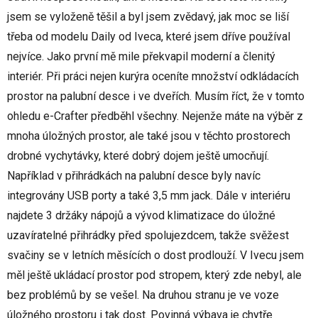
jsem se vyloženě těšil a byl jsem zvědavý, jak moc se liší
třeba od modelu Daily od Iveca, které jsem dříve používal
nejvíce. Jako první mě mile překvapil moderní a členitý
interiér. Při práci nejen kurýra oceníte množství odkládacích
prostor na palubní desce i ve dveřích. Musím říct, že v tomto
ohledu e-Crafter předběhl všechny. Nejenže máte na výběr z
mnoha úložných prostor, ale také jsou v těchto prostorech
drobné vychytávky, které dobrý dojem ještě umocňují.
Například v přihrádkách na palubní desce byly navíc
integrovány USB porty a také 3,5 mm jack. Dále v interiéru
najdete 3 držáky nápojů a vývod klimatizace do úložné
uzavíratelné přihrádky před spolujezdcem, takže svěžest
svačiny se v letních měsících o dost prodlouží. V Ivecu jsem
měl ještě ukládací prostor pod stropem, který zde nebyl, ale
bez problémů by se vešel. Na druhou stranu je ve voze
úložného prostoru i tak dost. Povinná výbava je chytře