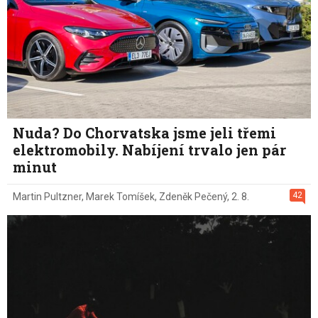
Nuda? Do Chorvatska jsme jeli třemi
elektromobily. Nabíjení trvalo jen pár
minut
42
Martin Pultzner
,
Marek Tomíšek
,
Zdeněk Pečený
,
2. 8.