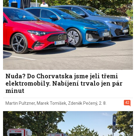
Nuda? Do Chorvatska jsme jeli třemi
elektromobily. Nabíjení trvalo jen pár
minut
42
Martin Pultzner
,
Marek Tomíšek
,
Zdeněk Pečený
,
2. 8.