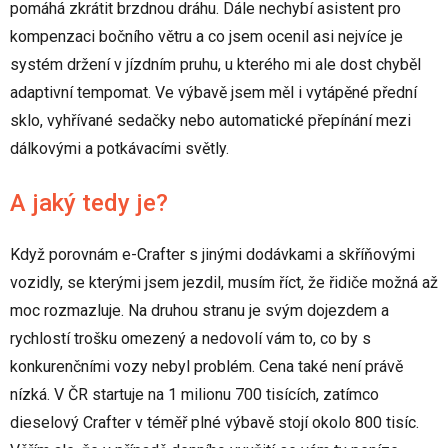
pomáhá zkrátit brzdnou dráhu. Dále nechybí asistent pro
kompenzaci bočního větru a co jsem ocenil asi nejvíce je
systém držení v jízdním pruhu, u kterého mi ale dost chyběl
adaptivní tempomat. Ve výbavě jsem měl i vytápěné přední
sklo, vyhřívané sedačky nebo automatické přepínání mezi
dálkovými a potkávacími světly.
A jaký tedy je?
Když porovnám e-Crafter s jinými dodávkami a skříňovými
vozidly, se kterými jsem jezdil, musím říct, že řidiče možná až
moc rozmazluje. Na druhou stranu je svým dojezdem a
rychlostí trošku omezený a nedovolí vám to, co by s
konkurenčními vozy nebyl problém. Cena také není právě
nízká. V ČR startuje na 1 milionu 700 tisících, zatímco
dieselový Crafter v téměř plné výbavě stojí okolo 800 tisíc.