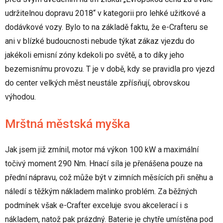
udržitelnou dopravu 2018“ v kategorii pro lehké užitkové a
dodávkové vozy. Bylo to na základě faktu, že e-Crafteru se
ani v blízké budoucnosti nebude týkat zákaz vjezdu do
jakékoli emisní zóny kdekoli po světě, a to díky jeho
bezemisnímu provozu. T je v době, kdy se pravidla pro vjezd
do center velkých měst neustále zpřísňují, obrovskou
výhodou.
Mrštná městská myška
Jak jsem již zmínil, motor má výkon 100 kW a maximální
točivý moment 290 Nm. Hnací síla je přenášena pouze na
přední nápravu, což může být v zimních měsících při sněhu a
náledí s těžkým nákladem malinko problém. Za běžných
podmínek však e-Crafter exceluje svou akcelerací i s
nákladem, natož pak prázdný. Baterie je chytře umístěna pod