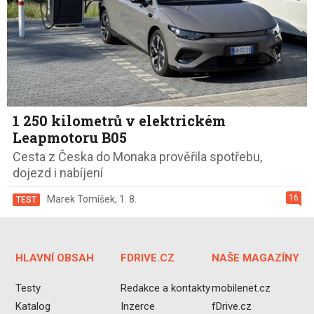
1 250 kilometrů v elektrickém
Leapmotoru B05
Cesta z Česka do Monaka prověřila spotřebu,
dojezd i nabíjení
16
Marek Tomíšek
,
1. 8.
TEST
HLAVNÍ OBSAH
FDRIVE.CZ
NAŠE MAGAZÍNY
Testy
Redakce a kontakty
mobilenet.cz
Katalog
Inzerce
fDrive.cz