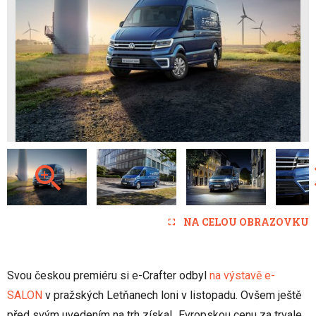
NA CELOU OBRAZOVKU
Svou českou premiéru si e-Crafter odbyl
na výstavě e-
SALON
v pražských Letňanech loni v listopadu. Ovšem ještě
před svým uvedením na trh získal „Evropskou cenu za trvale