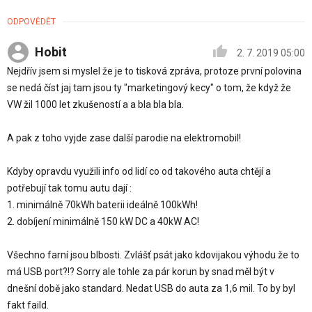
ODPOVĚDĚT
Hobit
2. 7. 2019 05:00
Nejdřív jsem si myslel že je to tisková zpráva, protoze první polovina
se nedá číst jaj tam jsou ty "marketingový kecy" o tom, že když že
VW žil 1000 let zkušeností a a bla bla bla.
A pak z toho vyjde zase další parodie na elektromobil!
Kdyby opravdu využili info od lidí co od takového auta chtějí a
potřebují tak tomu autu dají :
1. minimálně 70kWh baterii ideálně 100kWh!
2. dobíjení minimálně 150 kW DC a 40kW AC!
Všechno farní jsou blbosti. Zvlášť psát jako kdovijakou výhodu že to
má USB port?!? Sorry ale tohle za pár korun by snad měl být v
dnešní době jako standard. Nedat USB do auta za 1,6 mil. To by byl
fakt faild.