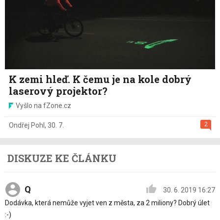
K zemi hleď. K čemu je na kole dobrý
laserový projektor?
Vyšlo na fZone.cz
2
Ondřej Pohl
,
30. 7.
DISKUZE KE ČLÁNKU
Q
30. 6. 2019 16:27
Dodávka, která nemůže vyjet ven z města, za 2 miliony? Dobrý úlet
:-)