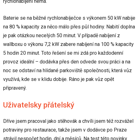
rychlonabíjení nemá.
Baterie se na běžné rychlonabíječce s výkonem 50 kW nabije
na 80 % kapacity za něco málo přes půl hodiny. Nabití doplna
je pak otázkou necelých 50 minut. V případě nabíjení z
wallboxu o výkonu 7,2 kW zabere nabíjení na 100 % kapacity
5 hodin 20 minut. Toto řešení se mi zdá pro každodenní
provoz ideální – dodávka přes den odvede svou práci a na
noc se odstaví na hlídané parkoviště společnosti, která vůz
využívá, kde se v klidu dobije. Ráno je pak vůz opět
připravený.
Uživatelsky přátelský
Dříve jsem pracoval jako stěhovák a chvíli jsem též rozvážel
potraviny pro restaurace, takže jsem v dodávce po Praze
strávil nespočet hodin, dní a měsíců. Na test této novinky