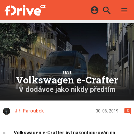
TESTY
ELEKTROMOBILY
Přihlášení a registrace pomocí:
HYBRIDY
KATALOG
E-MOTORSPORT
Facebook
Google
MAPA STANIC
OSTATNÍ
VIDEA
Twitter
Apple
Microsoft
SERIÁLY
DALŠÍ
TEST
Volkswagen e-Crafter
V dodávce jako nikdy předtím
Jiří Paroubek
30. 06. 2019
3
Volkswagen e-Crafter byl nakonfigurován na