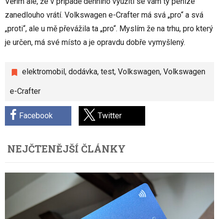
Věřím ale, že v případě denního využití se vám ty peníze
zanedlouho vrátí. Volkswagen e-Crafter má svá „pro“ a svá
„proti“, ale u mě převážila ta „pro“. Myslím že na trhu, pro který
je určen, má své místo a je opravdu dobře vymyšlený.
elektromobil
,
dodávka
,
test
,
Volkswagen
,
Volkswagen
e-Crafter
Facebook
Twitter
NEJČTENĚJŠÍ ČLÁNKY