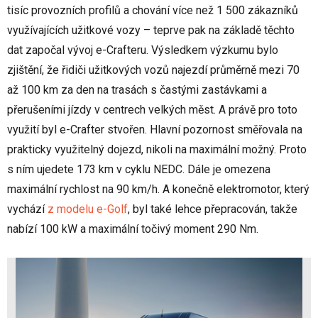
tisíc provozních profilů a chování více než 1 500 zákazníků
využívajících užitkové vozy – teprve pak na základě těchto
dat započal vývoj e-Crafteru. Výsledkem výzkumu bylo
zjištění, že řidiči užitkových vozů najezdí průměrně mezi 70
až 100 km za den na trasách s častými zastávkami a
přerušeními jízdy v centrech velkých měst. A právě pro toto
využití byl e-Crafter stvořen. Hlavní pozornost směřovala na
prakticky využitelný dojezd, nikoli na maximální možný. Proto
s ním ujedete 173 km v cyklu NEDC. Dále je omezena
maximální rychlost na 90 km/h. A konečně elektromotor, který
vychází
z modelu e-Golf
, byl také lehce přepracován, takže
nabízí 100 kW a maximální točivý moment 290 Nm.