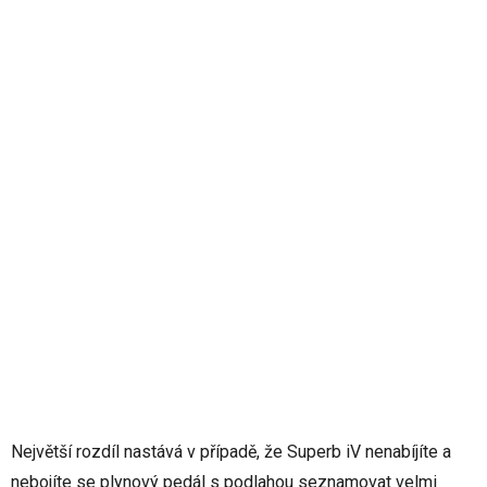
Největší rozdíl nastává v případě, že Superb iV nenabíjíte a
nebojíte se plynový pedál s podlahou seznamovat velmi