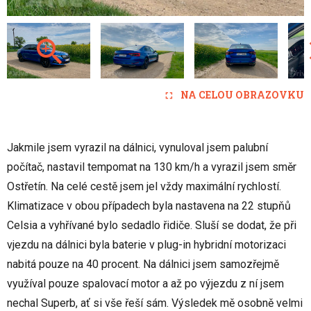
NA CELOU OBRAZOVKU
Jakmile jsem vyrazil na dálnici, vynuloval jsem palubní
počítač, nastavil tempomat na 130 km/h a vyrazil jsem směr
Ostřetín. Na celé cestě jsem jel vždy maximální rychlostí.
Klimatizace v obou případech byla nastavena na 22 stupňů
Celsia a vyhřívané bylo sedadlo řidiče. Sluší se dodat, že při
vjezdu na dálnici byla baterie v plug-in hybridní motorizaci
nabitá pouze na 40 procent. Na dálnici jsem samozřejmě
využíval pouze spalovací motor a až po výjezdu z ní jsem
nechal Superb, ať si vše řeší sám. Výsledek mě osobně velmi