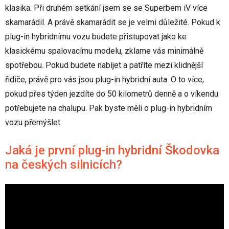
klasika. Při druhém setkání jsem se se Superbem iV více
skamarádil. A právě skamarádit se je velmi důležité. Pokud k
plug-in hybridnímu vozu budete přistupovat jako ke
klasickému spalovacímu modelu, zklame vás minimálně
spotřebou. Pokud budete nabíjet a patříte mezi klidnější
řidiče, právě pro vás jsou plug-in hybridní auta. O to více,
pokud přes týden jezdíte do 50 kilometrů denně a o víkendu
potřebujete na chalupu. Pak byste měli o plug-in hybridním
vozu přemýšlet.
Jaká je první plug-in hybridní Škodovka
na českých silnicích?