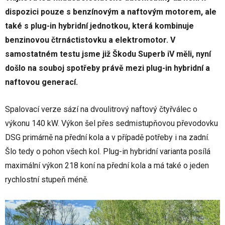
dispozici pouze s benzínovým a naftovým motorem, ale
také s plug-in hybridní jednotkou, která kombinuje
benzinovou čtrnáctistovku a elektromotor. V
samostatném testu jsme již Škodu Superb iV měli, nyní
došlo na souboj spotřeby právě mezi plug-in hybridní a
naftovou generací.
Spalovací verze sází na dvoulitrový naftový čtyřválec o
výkonu 140 kW. Výkon šel přes sedmistupňovou převodovku
DSG primárně na přední kola a v případě potřeby i na zadní.
Šlo tedy o pohon všech kol. Plug-in hybridní varianta posílá
maximální výkon 218 koní na přední kola a má také o jeden
rychlostní stupeň méně.