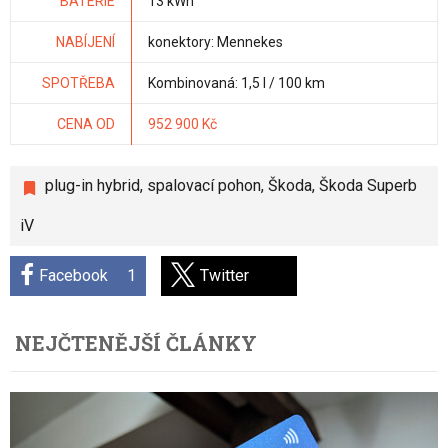
BATERIE
13 kWh
NABÍJENÍ
konektory: Mennekes
SPOTŘEBA
Kombinovaná: 1,5 l / 100 km
CENA OD
952 900 Kč
plug-in hybrid
,
spalovací pohon
,
Škoda
,
Škoda Superb
iV
Facebook
1
Twitter
NEJČTENĚJŠÍ ČLÁNKY