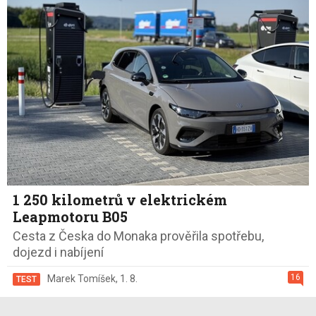
1 250 kilometrů v elektrickém
Leapmotoru B05
Cesta z Česka do Monaka prověřila spotřebu,
dojezd i nabíjení
16
Marek Tomíšek
,
1. 8.
TEST