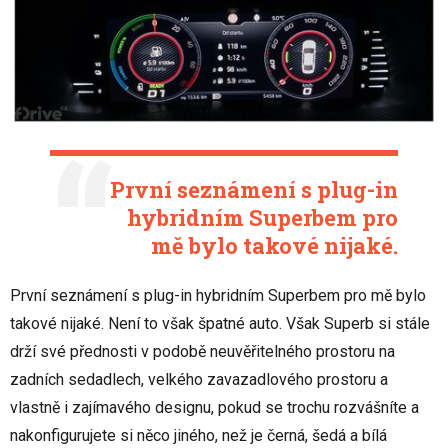
První seznámení s plug-in
hybridním Superbem pro
mě bylo takové nijaké.
První seznámení s plug-in hybridním Superbem pro mě bylo
takové nijaké. Není to však špatné auto. Však Superb si stále
drží své přednosti v podobě neuvěřitelného prostoru na
zadních sedadlech, velkého zavazadlového prostoru a
vlastně i zajímavého designu, pokud se trochu rozvášníte a
nakonfigurujete si něco jiného, než je černá, šedá a bílá