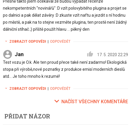
Přesně takto jsem ocekaval že budou vypadat recenze
nekompetentních "novinářů" :D vzít polovybitého plugina a projet se
po dalnici a pak dělat závěry :D zkuste vzít naftu a jezdit s ní hodinu
po městě, a pak na to stejne vezměte plugina, ten prostě není žádný
dálniční stíhač ;) příště použít hlavu ... pěkný den
ZOBRAZIT ODPOVĚDI
|
ODPOVĚDĚT
Jan
17. 5. 2020 22:29
Test vozu je O.k. Ale ten proud přece také není zadarmo! Ekologická
stopa při výrobě,nové poznatky z produkce emisí moderních dieslů
atd... Je toho mnoho k rezumé!
ZOBRAZIT ODPOVĚDI
|
ODPOVĚDĚT
NAČÍST VŠECHNY KOMENTÁŘE
PŘIDAT NÁZOR