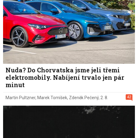
Nuda? Do Chorvatska jsme jeli třemi
elektromobily. Nabíjení trvalo jen pár
minut
42
Martin Pultzner
,
Marek Tomíšek
,
Zdeněk Pečený
,
2. 8.