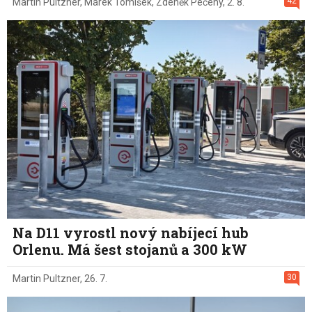
42
Martin Pultzner
,
Marek Tomíšek
,
Zdeněk Pečený
,
2. 8.
Na D11 vyrostl nový nabíjecí hub
Orlenu. Má šest stojanů a 300 kW
30
Martin Pultzner
,
26. 7.