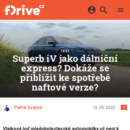
TESTY
ELEKTROMOBILY
Přihlášení a registrace pomocí:
HYBRIDY
KATALOG
E-MOTORSPORT
Facebook
Google
MAPA STANIC
OSTATNÍ
TEST
VIDEA
Superb iV jako dálniční
Twitter
Apple
Microsoft
SERIÁLY
DALŠÍ
express? Dokáže se
přiblížit ke spotřebě
naftové verze?
Patrik Svatoš
15. 05. 2020
4
Vlajková loď mladoboleslavské automobilky už není k