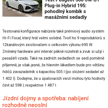
Plug-in Hybrid 195:
pohodlný kombík s
masážními sedadly
Testovaná konfigurace nabízela také prémiový audio systém
Hi-Fi Focal, který hrál velmi solidně. Tvoří ho 9 reproduktorů s
12kanálovým zesilovačem o celkovém výkonu 690 W.
Zmíněný hardware umí interiér pěkně rozehrát a zvuk si užijí i
pasažéři vzadu. Také na zadních sedadlech se sedí poměrně
příjemně, je však jasné, že hlavním lákadlem bude pro většinu
řidičů zavazadelník s kapacitou 505 l (po složení sedadel až
1 402 l). Dodejme, že u spalovacích verzí mohou tyto hodnoty
činit až 598 l, respektive 1 487 l.
Jízdní dojmy a spotřeba: nabíjení
rozhodně neoslní