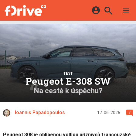
TESTY
ELEKTROMOBILY
Přihlášení a registrace pomocí:
HYBRIDY
KATALOG
E-MOTORSPORT
Facebook
Google
MAPA STANIC
OSTATNÍ
VIDEA
Twitter
Apple
Microsoft
SERIÁLY
DALŠÍ
TEST
Peugeot E-308 SW
Na cestě k úspěchu?
Ioannis Papadopoulos
17. 06. 2026
7
Peugeot 308 je oblíbenou volbou příznivců francouzské