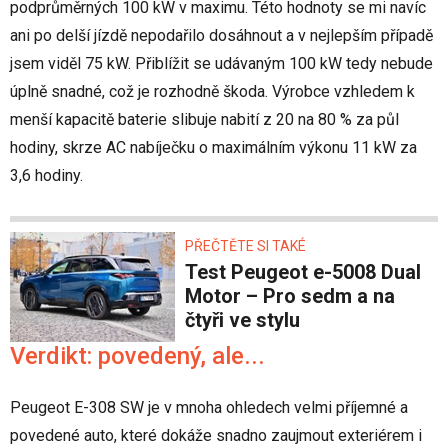
podprůměrných 100 kW v maximu. Této hodnoty se mi navíc
ani po delší jízdě nepodařilo dosáhnout a v nejlepším případě
jsem viděl 75 kW. Přiblížit se udávaným 100 kW tedy nebude
úplně snadné, což je rozhodně škoda. Výrobce vzhledem k
menší kapacitě baterie slibuje nabití z 20 na 80 % za půl
hodiny, skrze AC nabíječku o maximálním výkonu 11 kW za
3,6 hodiny.
PŘEČTĚTE SI TAKÉ
Test Peugeot e-5008 Dual
Motor – Pro sedm a na
čtyři ve stylu
Verdikt: povedený, ale...
Peugeot E-308 SW je v mnoha ohledech velmi příjemné a
povedené auto, které dokáže snadno zaujmout exteriérem i