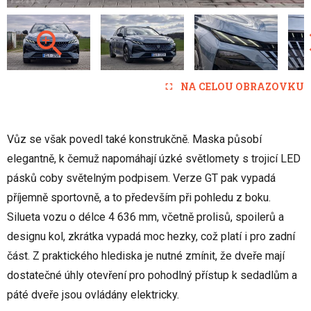
NA CELOU OBRAZOVKU
Vůz se však povedl také konstrukčně. Maska působí
elegantně, k čemuž napomáhají úzké světlomety s trojicí LED
pásků coby světelným podpisem. Verze GT pak vypadá
příjemně sportovně, a to především při pohledu z boku.
Silueta vozu o délce 4 636 mm, včetně prolisů, spoilerů a
designu kol, zkrátka vypadá moc hezky, což platí i pro zadní
část. Z praktického hlediska je nutné zmínit, že dveře mají
dostatečné úhly otevření pro pohodlný přístup k sedadlům a
páté dveře jsou ovládány elektricky.