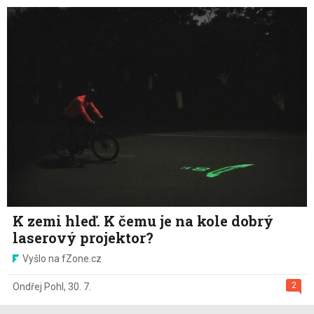
K zemi hleď. K čemu je na kole dobrý
laserový projektor?
Vyšlo na fZone.cz
2
Ondřej Pohl
,
30. 7.