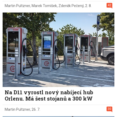
42
Martin Pultzner
,
Marek Tomíšek
,
Zdeněk Pečený
,
2. 8.
Na D11 vyrostl nový nabíjecí hub
Orlenu. Má šest stojanů a 300 kW
30
Martin Pultzner
,
26. 7.