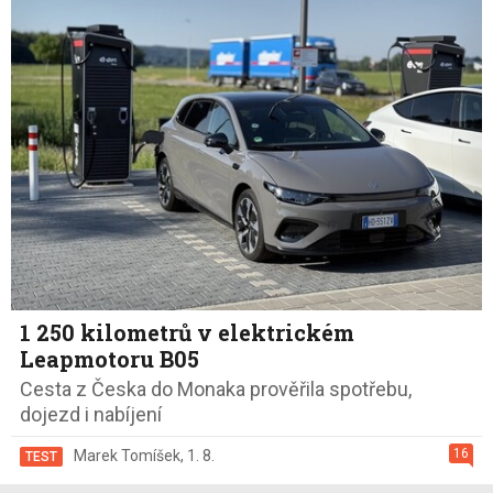
1 250 kilometrů v elektrickém
Leapmotoru B05
Cesta z Česka do Monaka prověřila spotřebu,
dojezd i nabíjení
16
Marek Tomíšek
,
1. 8.
TEST