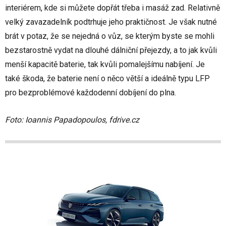
interiérem, kde si můžete dopřát třeba i masáž zad. Relativně
velký zavazadelník podtrhuje jeho praktičnost. Je však nutné
brát v potaz, že se nejedná o vůz, se kterým byste se mohli
bezstarostně vydat na dlouhé dálniční přejezdy, a to jak kvůli
menší kapacitě baterie, tak kvůli pomalejšímu nabíjení. Je
také škoda, že baterie není o něco větší a ideálně typu LFP
pro bezproblémové každodenní dobíjení do plna.
Foto: Ioannis Papadopoulos, fdrive.cz