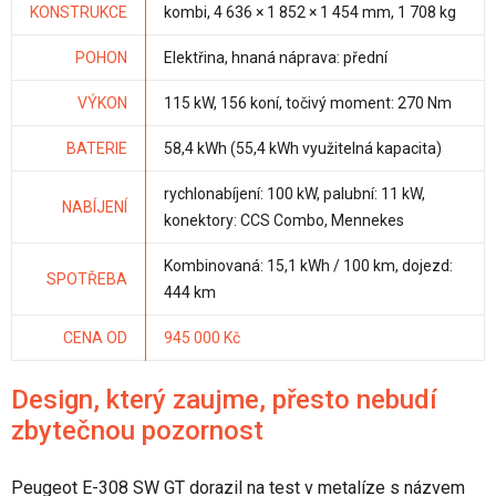
KONSTRUKCE
kombi, 4 636 × 1 852 × 1 454 mm, 1 708 kg
POHON
Elektřina, hnaná náprava: přední
VÝKON
115 kW, 156 koní, točivý moment: 270 Nm
BATERIE
58,4 kWh (55,4 kWh využitelná kapacita)
rychlonabíjení: 100 kW, palubní: 11 kW,
NABÍJENÍ
konektory: CCS Combo, Mennekes
Kombinovaná: 15,1 kWh / 100 km, dojezd:
SPOTŘEBA
444 km
CENA OD
945 000 Kč
Design, který zaujme, přesto nebudí
zbytečnou pozornost
Peugeot E-308 SW GT dorazil na test v metalíze s názvem