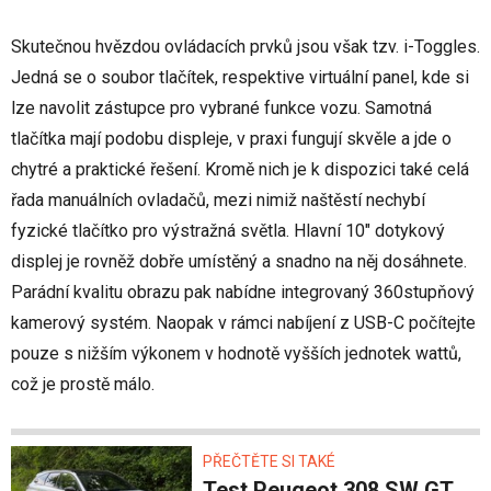
Skutečnou hvězdou ovládacích prvků jsou však tzv. i-Toggles.
Jedná se o soubor tlačítek, respektive virtuální panel, kde si
lze navolit zástupce pro vybrané funkce vozu. Samotná
tlačítka mají podobu displeje, v praxi fungují skvěle a jde o
chytré a praktické řešení. Kromě nich je k dispozici také celá
řada manuálních ovladačů, mezi nimiž naštěstí nechybí
fyzické tlačítko pro výstražná světla. Hlavní 10" dotykový
displej je rovněž dobře umístěný a snadno na něj dosáhnete.
Parádní kvalitu obrazu pak nabídne integrovaný 360stupňový
kamerový systém. Naopak v rámci nabíjení z USB-C počítejte
pouze s nižším výkonem v hodnotě vyšších jednotek wattů,
což je prostě málo.
PŘEČTĚTE SI TAKÉ
Test Peugeot 308 SW GT