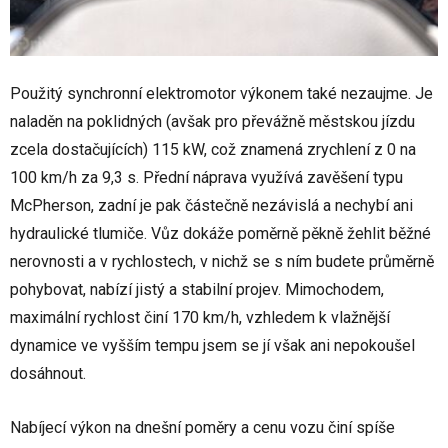
Použitý synchronní elektromotor výkonem také nezaujme. Je
naladěn na poklidných (avšak pro převážně městskou jízdu
zcela dostačujících) 115 kW, což znamená zrychlení z 0 na
100 km/h za 9,3 s. Přední náprava využívá zavěšení typu
McPherson, zadní je pak částečně nezávislá a nechybí ani
hydraulické tlumiče. Vůz dokáže poměrně pěkně žehlit běžné
nerovnosti a v rychlostech, v nichž se s ním budete průměrně
pohybovat, nabízí jistý a stabilní projev. Mimochodem,
maximální rychlost činí 170 km/h, vzhledem k vlažnější
dynamice ve vyšším tempu jsem se jí však ani nepokoušel
dosáhnout.
Nabíjecí výkon na dnešní poměry a cenu vozu činí spíše