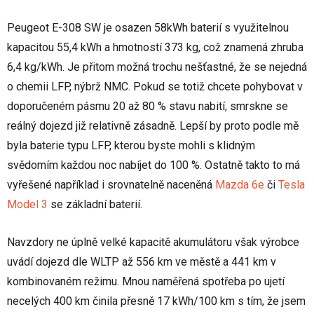
Peugeot E-308 SW je osazen 58kWh baterií s využitelnou
kapacitou 55,4 kWh a hmotností 373 kg, což znamená zhruba
6,4 kg/kWh. Je přitom možná trochu nešťastné, že se nejedná
o chemii LFP, nýbrž NMC. Pokud se totiž chcete pohybovat v
doporučeném pásmu 20 až 80 % stavu nabití, smrskne se
reálný dojezd již relativně zásadně. Lepší by proto podle mě
byla baterie typu LFP, kterou byste mohli s klidným
svědomím každou noc nabíjet do 100 %. Ostatně takto to má
vyřešené například i srovnatelně naceněná
Mazda 6e
či
Tesla
Model 3
se základní baterií.
Navzdory ne úplně velké kapacitě akumulátoru však výrobce
uvádí dojezd dle WLTP až 556 km ve městě a 441 km v
kombinovaném režimu. Mnou naměřená spotřeba po ujetí
necelých 400 km činila přesně 17 kWh/100 km s tím, že jsem