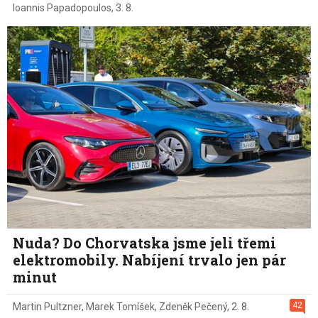
Ioannis Papadopoulos
,
3. 8.
Nuda? Do Chorvatska jsme jeli třemi
elektromobily. Nabíjení trvalo jen pár
minut
42
Martin Pultzner
,
Marek Tomíšek
,
Zdeněk Pečený
,
2. 8.