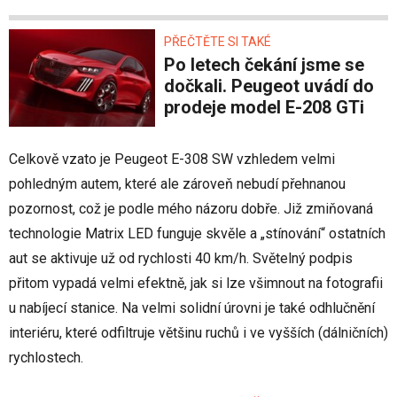
PŘEČTĚTE SI TAKÉ
Po letech čekání jsme se
dočkali. Peugeot uvádí do
prodeje model E-208 GTi
Celkově vzato je Peugeot E-308 SW vzhledem velmi
pohledným autem, které ale zároveň nebudí přehnanou
pozornost, což je podle mého názoru dobře. Již zmiňovaná
technologie Matrix LED funguje skvěle a „stínování“ ostatních
aut se aktivuje už od rychlosti 40 km/h. Světelný podpis
přitom vypadá velmi efektně, jak si lze všimnout na fotografii
u nabíjecí stanice. Na velmi solidní úrovni je také odhlučnění
interiéru, které odfiltruje většinu ruchů i ve vyšších (dálničních)
rychlostech.