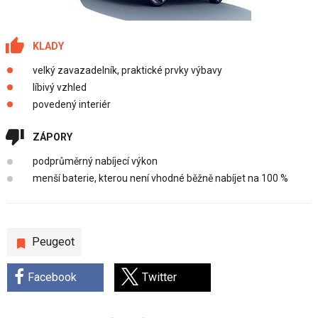
KLADY
velký zavazadelník, praktické prvky výbavy
líbivý vzhled
povedený interiér
ZÁPORY
podprůměrný nabíjecí výkon
menší baterie, kterou není vhodné běžně nabíjet na 100 %
Peugeot
Facebook
Twitter