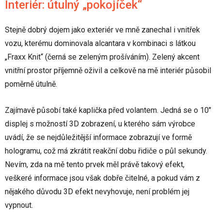
Interiér: útulný „pokojíček“
Stejně dobrý dojem jako exteriér ve mně zanechal i vnitřek
vozu, kterému dominovala alcantara v kombinaci s látkou
„Fraxx Knit“ (černá se zeleným prošíváním). Zelený akcent
vnitřní prostor příjemně oživil a celkově na mě interiér působil
poměrně útulně.
Zajímavě působí také kaplička před volantem. Jedná se o 10"
displej s možností 3D zobrazení, u kterého sám výrobce
uvádí, že se nejdůležitější informace zobrazují ve formě
hologramu, což má zkrátit reakční dobu řidiče o půl sekundy.
Nevím, zda na mě tento prvek měl právě takový efekt,
veškeré informace jsou však dobře čitelné, a pokud vám z
nějakého důvodu 3D efekt nevyhovuje, není problém jej
vypnout.