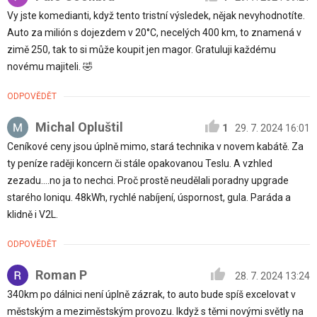
Vy jste komedianti, když tento tristní výsledek, nějak nevyhodnotíte.
Auto za milión s dojezdem v 20°C, necelých 400 km, to znamená v
zimě 250, tak to si může koupit jen magor. Gratuluji každému
novému majiteli. 🤣
ODPOVĚDĚT
Michal Opluštil
1
29. 7. 2024 16:01
Ceníkové ceny jsou úplně mimo, stará technika v novem kabátě. Za
ty peníze raději koncern či stále opakovanou Teslu. A vzhled
zezadu....no ja to nechci. Proč prostě neudělali poradny upgrade
starého Ioniqu. 48kWh, rychlé nabíjení, úspornost, gula. Paráda a
klidně i V2L.
ODPOVĚDĚT
Roman P
28. 7. 2024 13:24
340km po dálnici není úplně zázrak, to auto bude spíš excelovat v
městským a meziměstským provozu. Ikdyž s těmi novými světly na