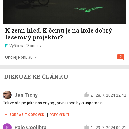
K zemi hleď. K čemu je na kole dobrý
laserový projektor?
Vyšlo na fZone.cz
2
Ondřej Pohl
,
30. 7.
DISKUZE KE ČLÁNKU
Jan Tichy
2
28. 7. 2024 22:42
Takze stejne jako nas enyaq , prvni kona byla uspornejsi..
ZOBRAZIT ODPOVĚDI
|
ODPOVĚDĚT
Palo Coolibra
1
29. 7. 2024 09:21