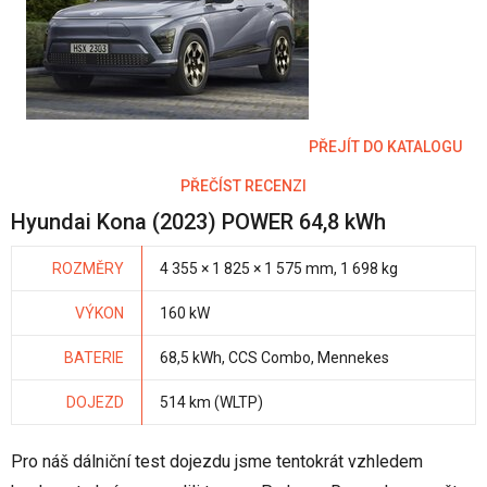
PŘEJÍT DO KATALOGU
PŘEČÍST RECENZI
Hyundai Kona (2023) POWER 64,8 kWh
ROZMĚRY
4 355 × 1 825 × 1 575 mm, 1 698 kg
VÝKON
160 kW
BATERIE
68,5 kWh, CCS Combo, Mennekes
DOJEZD
514 km (WLTP)
Pro náš dálniční test dojezdu jsme tentokrát vzhledem