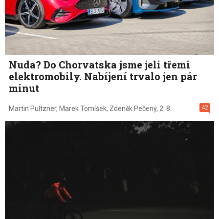
Nuda? Do Chorvatska jsme jeli třemi
elektromobily. Nabíjení trvalo jen pár
minut
42
Martin Pultzner
,
Marek Tomíšek
,
Zdeněk Pečený
,
2. 8.