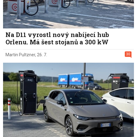
Na D11 vyrostl nový nabíjecí hub
Orlenu. Má šest stojanů a 300 kW
30
Martin Pultzner
,
26. 7.