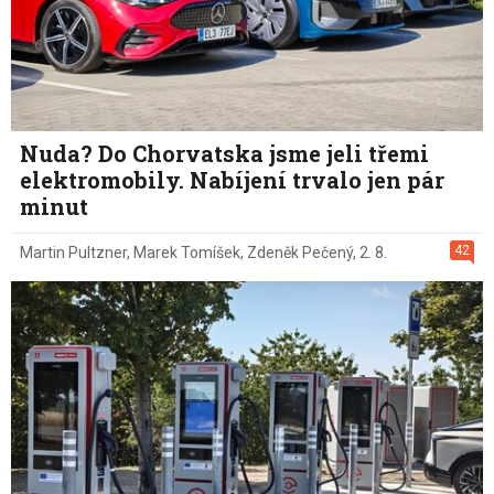
Nuda? Do Chorvatska jsme jeli třemi
elektromobily. Nabíjení trvalo jen pár
minut
42
Martin Pultzner
,
Marek Tomíšek
,
Zdeněk Pečený
,
2. 8.