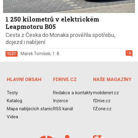
1 250 kilometrů v elektrickém
Leapmotoru B05
Cesta z Česka do Monaka prověřila spotřebu,
dojezd i nabíjení
16
Marek Tomíšek
,
1. 8.
TEST
HLAVNÍ OBSAH
FDRIVE.CZ
NAŠE MAGAZÍNY
Testy
Redakce a kontakty
mobilenet.cz
Katalog
Inzerce
fDrive.cz
Mapa nabíjecích stanic
RSS kanál
fZone.cz
Videa