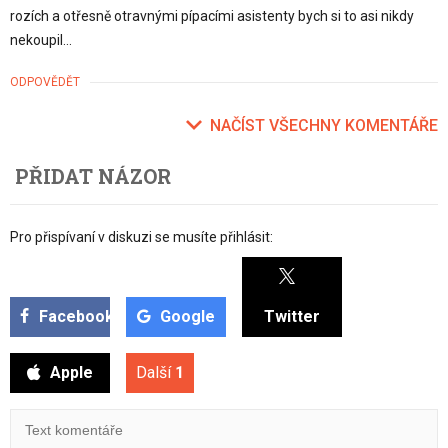
rozích a otřesně otravnými pípacími asistenty bych si to asi nikdy
nekoupil...
ODPOVĚDĚT
NAČÍST VŠECHNY KOMENTÁŘE
PŘIDAT NÁZOR
Pro přispívaní v diskuzi se musíte přihlásit:
Facebook
Google
Twitter
Apple
Další
1