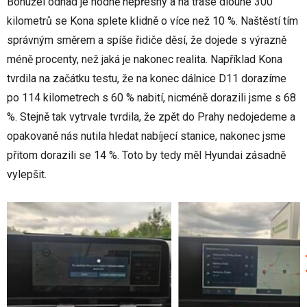
Bohužel odhad je hodně nepřesný a na trase dlouhé 300
kilometrů se Kona splete klidně o více než 10 %. Naštěstí tím
správným směrem a spíše řidiče děsí, že dojede s výrazně
méně procenty, než jaká je nakonec realita. Například Kona
tvrdila na začátku testu, že na konec dálnice D11 dorazíme
po 114 kilometrech s 60 % nabití, nicméně dorazili jsme s 68
%. Stejně tak vytrvale tvrdila, že zpět do Prahy nedojedeme a
opakovaně nás nutila hledat nabíjecí stanice, nakonec jsme
přitom dorazili se 14 %. Toto by tedy měl Hyundai zásadně
vylepšit.