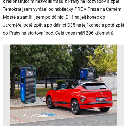
k rekonstrukcím nezvolili trasu z Prahy na Rozvadov a zpět.
Tentokrát jsem vyrážel od nabíječky PRE v Praze na Černém
Mostě a zamířil jsem po dálnici D11 na její konec do
Jaroměře, poté zpět a po dálnici D35 na její konec a poté zpět
do Prahy na startovní bod. Celá trasa měří 296 kilometrů.