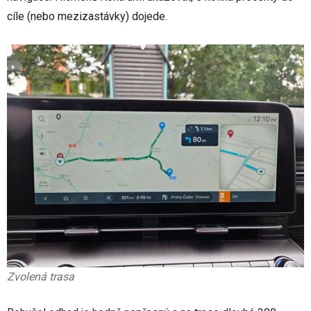
cíle (nebo mezizastávky) dojede.
Zvolená trasa