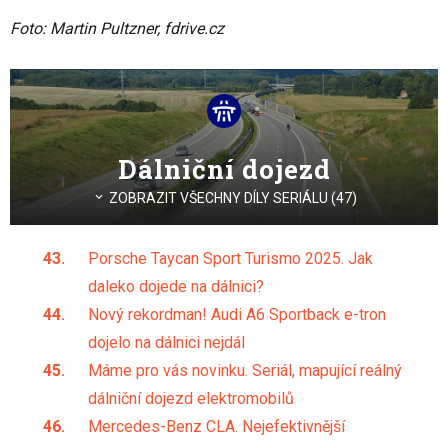
Foto: Martin Pultzner, fdrive.cz
Dálniční dojezd
ZOBRAZIT VŠECHNY DÍLY SERIÁLU (47)
Porsche Taycan Sport Turismo 2025. Jak
daleko dojede na dálnici?
Nový rekordman! Audi A6 Sportback e-tron
dojelo na dálnici nejdál
Máme pro vás novinku. Seriál, mapující reálný
dálniční dojezd elektromobilů
Mercedes-Benz CLA. Nejefektivnější