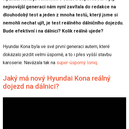
nejnovější generaci nám nyní zavítala do redakce na
dlouhodobý test a jeden z mnoha testů, který jsme si
nemohli nechat ujít, je test reálného dálničního dojezdu.
Bude efektivní i na dálnici? Kolik reálně ujede?
Hyundai Kona byla ve své první generaci autem, které
dokázalo jezdit velmi úsporně, a to i přes vyšší stavbu
karoserie. Navázala tak na
super-úsporný Ioniq
.
Jaký má nový Hyundai Kona reálný
dojezd na dálnici?