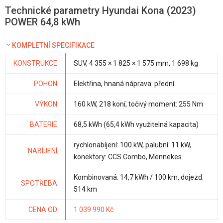
Technické parametry Hyundai Kona (2023)
POWER 64,8 kWh
KOMPLETNÍ SPECIFIKACE
KONSTRUKCE
SUV, 4 355 × 1 825 × 1 575 mm, 1 698 kg
POHON
Elektřina, hnaná náprava: přední
VÝKON
160 kW, 218 koní, točivý moment: 255 Nm
BATERIE
68,5 kWh (65,4 kWh využitelná kapacita)
rychlonabíjení: 100 kW, palubní: 11 kW,
NABÍJENÍ
konektory: CCS Combo, Mennekes
Kombinovaná: 14,7 kWh / 100 km, dojezd:
SPOTŘEBA
514 km
CENA OD
1 039 990 Kč