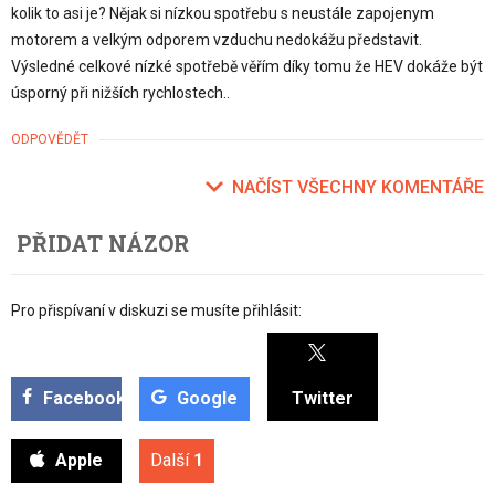
kolik to asi je? Nějak si nízkou spotřebu s neustále zapojenym
motorem a velkým odporem vzduchu nedokážu představit.
Výsledné celkové nízké spotřebě věřím díky tomu že HEV dokáže být
úsporný při nižších rychlostech..
ODPOVĚDĚT
NAČÍST VŠECHNY KOMENTÁŘE
PŘIDAT NÁZOR
Pro přispívaní v diskuzi se musíte přihlásit:
Facebook
Google
Twitter
Apple
Další
1