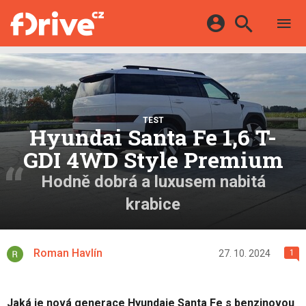
TESTY
ELEKTROMOBILY
Přihlášení a registrace pomocí:
HYBRIDY
KATALOG
E-MOTORSPORT
Facebook
Google
MAPA STANIC
OSTATNÍ
TEST
VIDEA
Hyundai Santa Fe 1,6 T-
Twitter
Apple
Microsoft
SERIÁLY
DALŠÍ
GDI 4WD Style Premium
Hodně dobrá a luxusem nabitá
krabice
Roman Havlín
27. 10. 2024
1
Jaká je nová generace Hyundaie Santa Fe s benzinovou