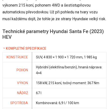
výkonem 215 koní, pohonem 4WD a šestistupňovou
automatickou převodovkou. Už při pohledu na tvary vozu
musí každému dojít, že tohle je ze strany Hyundaie velký risk.
Technické parametry Hyundai Santa Fe (2023)
HEV
KOMPLETNÍ SPECIFIKACE
KONSTRUKCE
SUV, 4 830 × 1 900 × 1 720 mm, 1 985 kg
Hybridní (elektřina/benzin), hnaná náprava:
POHON
4×4
VÝKON
158 kW, 215 koní, točivý moment: 367 Nm
NÁDRŽ
67 l
SPOTŘEBA
Kombinovaná: 6,9 l / 100 km