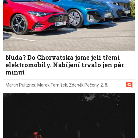
Nuda? Do Chorvatska jsme jeli třemi
elektromobily. Nabíjení trvalo jen pár
minut
42
Martin Pultzner
,
Marek Tomíšek
,
Zdeněk Pečený
,
2. 8.