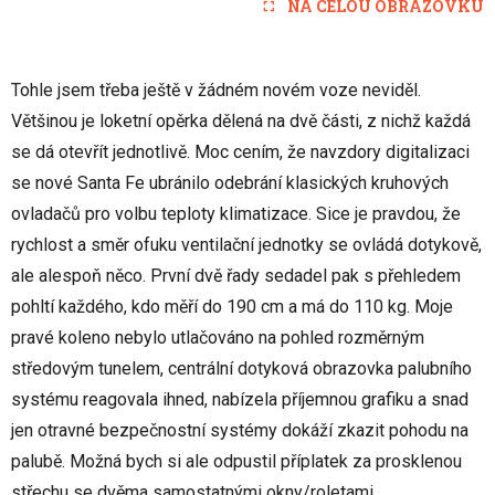
NA CELOU OBRAZOVKU
Tohle jsem třeba ještě v žádném novém voze neviděl.
Většinou je loketní opěrka dělená na dvě části, z nichž každá
se dá otevřít jednotlivě. Moc cením, že navzdory digitalizaci
se nové Santa Fe ubránilo odebrání klasických kruhových
ovladačů pro volbu teploty klimatizace. Sice je pravdou, že
rychlost a směr ofuku ventilační jednotky se ovládá dotykově,
ale alespoň něco. První dvě řady sedadel pak s přehledem
pohltí každého, kdo měří do 190 cm a má do 110 kg. Moje
pravé koleno nebylo utlačováno na pohled rozměrným
středovým tunelem, centrální dotyková obrazovka palubního
systému reagovala ihned, nabízela příjemnou grafiku a snad
jen otravné bezpečnostní systémy dokáží zkazit pohodu na
palubě. Možná bych si ale odpustil příplatek za prosklenou
střechu se dvěma samostatnými okny/roletami.