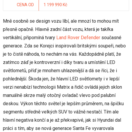
CENA OD
1 199 990 Kč
Mně osobně se design vozu líbí, ale mnozí to mohou mít
přesně opačně. Hlavně zadní část vozu, která je takřka
vertikální, připomíná tvary
Land Rover Defender
současné
generace. Zda se Korejci inspirovali britskými soupeři, nebo
je to čistě náhoda, to nechám na vás. Každopádně platí, že
zatímco záď je kontroverzní i díky tvaru a umístění LED
světlometů, příď je mnohem uhlazenější a dá se říci, že i
pohlednější. Škoda jen, že hlavní LED světlomety i v lepší
verzi nenabízí technologii Matrix a řidič ovládá jejich sklon
manuálně skrze malý otočný ovladač vlevo pod palubní
deskou. Výkon těchto světel je lepším průměrem, na špičku
segmentu středně velkých SUV to vážně nestačí. Tím ale
hlavní negativa končí a je až překvapivé, jak si Hyundai dal
práci s tím, aby se nová generace Santa Fe vyvarovala