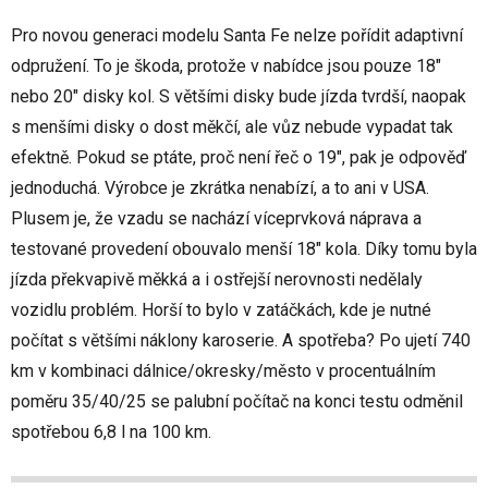
Pro novou generaci modelu Santa Fe nelze pořídit adaptivní
odpružení. To je škoda, protože v nabídce jsou pouze 18"
nebo 20" disky kol. S většími disky bude jízda tvrdší, naopak
s menšími disky o dost měkčí, ale vůz nebude vypadat tak
efektně. Pokud se ptáte, proč není řeč o 19", pak je odpověď
jednoduchá. Výrobce je zkrátka nenabízí, a to ani v USA.
Plusem je, že vzadu se nachází víceprvková náprava a
testované provedení obouvalo menší 18" kola. Díky tomu byla
jízda překvapivě měkká a i ostřejší nerovnosti nedělaly
vozidlu problém. Horší to bylo v zatáčkách, kde je nutné
počítat s většími náklony karoserie. A spotřeba? Po ujetí 740
km v kombinaci dálnice/okresky/město v procentuálním
poměru 35/40/25 se palubní počítač na konci testu odměnil
spotřebou 6,8 l na 100 km.