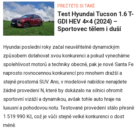
PŘEČTĚTE SI TAKÉ
Test Hyundai Tucson 1.6 T-
GDI HEV 4×4 (2024) –
Sportovec tělem i duší
Hyundai poslední roky začal neuvěřitelně dynamickým
způsobem dotahovat svou konkurenci a pokud vynecháme
spolehlivost motorů a techniky obecně, pak je nové Santa Fe
naprosto rovnocennou konkurencí pro mnohem dražší a
stejně prostorná SUV. Ano, v modelové nabídce nenajdete
žádné provedení N, které by dokázalo na silnici ohromit
sportovní vizáží a dynamikou, avšak tohle auto hraje na
luxusní a pohodovou notu. Testované provedení stálo přesně
1 519 990 Kč, což je vůči stejně velké konkurenci o dost
méně.