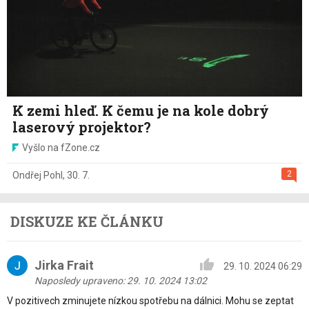
K zemi hleď. K čemu je na kole dobrý
laserový projektor?
Vyšlo na fZone.cz
2
Ondřej Pohl
,
30. 7.
DISKUZE KE ČLÁNKU
Jirka Frait
29. 10. 2024 06:29
Naposledy upraveno: 29. 10. 2024 13:02
V pozitivech zminujete nízkou spotřebu na dálnici. Mohu se zeptat