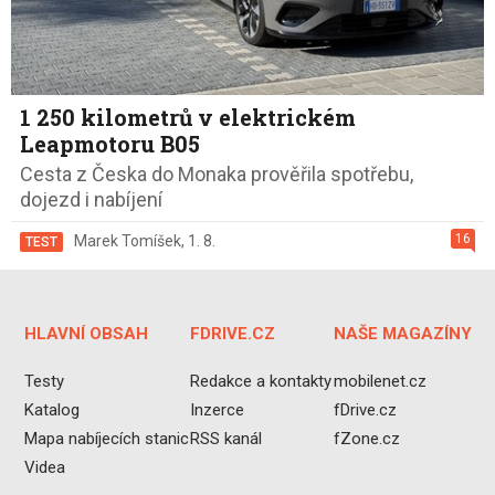
1 250 kilometrů v elektrickém
Leapmotoru B05
Cesta z Česka do Monaka prověřila spotřebu,
dojezd i nabíjení
16
Marek Tomíšek
,
1. 8.
TEST
HLAVNÍ OBSAH
FDRIVE.CZ
NAŠE MAGAZÍNY
Testy
Redakce a kontakty
mobilenet.cz
Katalog
Inzerce
fDrive.cz
Mapa nabíjecích stanic
RSS kanál
fZone.cz
Videa