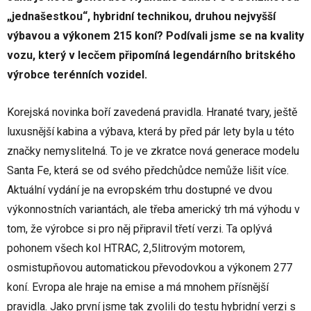
„jednašestkou“, hybridní technikou, druhou nejvyšší
výbavou a výkonem 215 koní? Podívali jsme se na kvality
vozu, který v lecčem připomíná legendárního britského
výrobce terénních vozidel.
Korejská novinka boří zavedená pravidla. Hranaté tvary, ještě
luxusnější kabina a výbava, která by před pár lety byla u této
značky nemyslitelná. To je ve zkratce nová generace modelu
Santa Fe, která se od svého předchůdce nemůže lišit více.
Aktuální vydání je na evropském trhu dostupné ve dvou
výkonnostních variantách, ale třeba americký trh má výhodu v
tom, že výrobce si pro něj připravil třetí verzi. Ta oplývá
pohonem všech kol HTRAC, 2,5litrovým motorem,
osmistupňovou automatickou převodovkou a výkonem 277
koní. Evropa ale hraje na emise a má mnohem přísnější
pravidla. Jako první jsme tak zvolili do testu hybridní verzi s