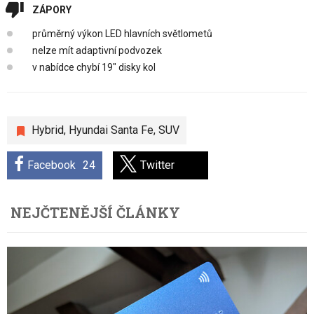
ZÁPORY
průměrný výkon LED hlavních světlometů
nelze mít adaptivní podvozek
v nabídce chybí 19" disky kol
Hybrid
,
Hyundai Santa Fe
,
SUV
Facebook
24
Twitter
NEJČTENĚJŠÍ ČLÁNKY