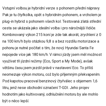
Vstupní volbou je hybridní verze s pohonem přední nápravy.
Pak je tu čtyřkolka, opět s hybridním pohonem, a vrcholem je
plug-in hybrid s pohonem všech kol. Testovaná zlatá střední
cesta se ukázala jako ideální volba i pro náročnější řidiče.
Kombinovaný výkon 215 koní je zde tak akorát, zrychlení z 0
na 100 km/h bylo otázkou 9,8 s a bez rozdílu motorizace a
pohonu je nutné počítat s tím, že nový Hyundai Santa Fe
nepojede více jak 180 km/h. V rámci jízdy jsem měl možnost
využívat tři jízdní režimy (Eco, Sport a My Mode), avšak
většinu času jsem jezdil právě v nastavení Eco. To příliš
neomezuje výkon motoru, což bylo příjemným překvapením.
Pod kapotou pracoval benzinový čtyřválec s objemem 1,6
litru, jenž nese obchodní označení T-GDI. Jeho projev
hodnotím jako kultivovaný, odhlučnění motoru by ale mohlo
být o něco lepší.