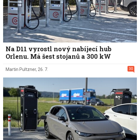
Na D11 vyrostl nový nabíjecí hub
Orlenu. Má šest stojanů a 300 kW
30
Martin Pultzner
,
26. 7.