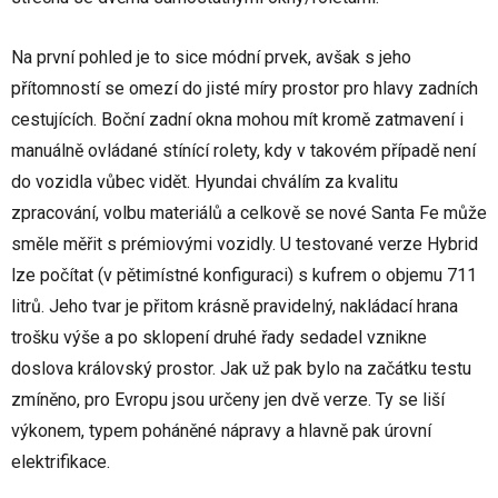
Na první pohled je to sice módní prvek, avšak s jeho
přítomností se omezí do jisté míry prostor pro hlavy zadních
cestujících. Boční zadní okna mohou mít kromě zatmavení i
manuálně ovládané stínící rolety, kdy v takovém případě není
do vozidla vůbec vidět. Hyundai chválím za kvalitu
zpracování, volbu materiálů a celkově se nové Santa Fe může
směle měřit s prémiovými vozidly. U testované verze Hybrid
lze počítat (v pětimístné konfiguraci) s kufrem o objemu 711
litrů. Jeho tvar je přitom krásně pravidelný, nakládací hrana
trošku výše a po sklopení druhé řady sedadel vznikne
doslova královský prostor. Jak už pak bylo na začátku testu
zmíněno, pro Evropu jsou určeny jen dvě verze. Ty se liší
výkonem, typem poháněné nápravy a hlavně pak úrovní
elektrifikace.