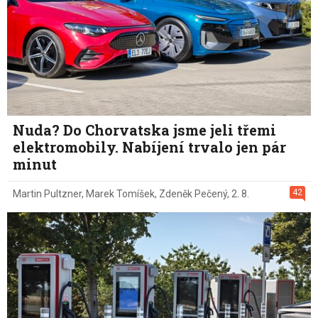
Nuda? Do Chorvatska jsme jeli třemi
elektromobily. Nabíjení trvalo jen pár
minut
42
Martin Pultzner
,
Marek Tomíšek
,
Zdeněk Pečený
,
2. 8.