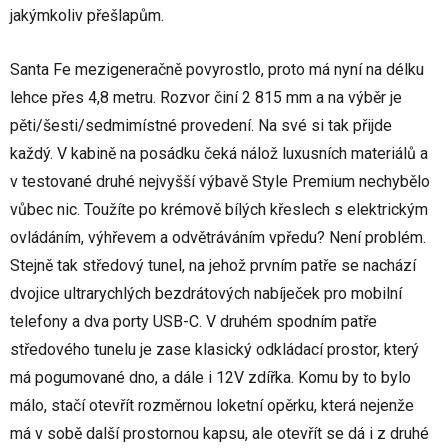
jakýmkoliv přešlapům.
Santa Fe mezigeneračně povyrostlo, proto má nyní na délku
lehce přes 4,8 metru. Rozvor činí 2 815 mm a na výběr je
pěti/šesti/sedmimístné provedení. Na své si tak přijde
každý. V kabině na posádku čeká nálož luxusních materiálů a
v testované druhé nejvyšší výbavě Style Premium nechybělo
vůbec nic. Toužíte po krémově bílých křeslech s elektrickým
ovládáním, výhřevem a odvětráváním vpředu? Není problém.
Stejně tak středový tunel, na jehož prvním patře se nachází
dvojice ultrarychlých bezdrátových nabíječek pro mobilní
telefony a dva porty USB-C. V druhém spodním patře
středového tunelu je zase klasický odkládací prostor, který
má pogumované dno, a dále i 12V zdířka. Komu by to bylo
málo, stačí otevřít rozměrnou loketní opěrku, která nejenže
má v sobě další prostornou kapsu, ale otevřít se dá i z druhé