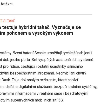
řetězci.
E SI TAKÉ
ním pohonem a vysokým výkonem
émy řízení baterií Scanie umožňují rychlejší nabíjení i
í dobíjecího portu. Set vyspělých asistenčních systémů
pro řidiče, cestující i ostatní účastníky silničního
ickými bezpečnostními hrozbami. Nechybí ani chytrý
 Dash. Ta je dokonalým rozhraním, které nabízí
ci s dalšími digitálními službami: bezpečnostními systémy,
pravními informacemi v reálném čase i bezdrátovými
ictvím superrychlých mobilních sítí 5G.