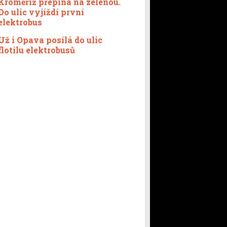
Kroměříž přepíná na zelenou.
Do ulic vyjíždí první
elektrobus
Už i Opava posílá do ulic
flotilu elektrobusů