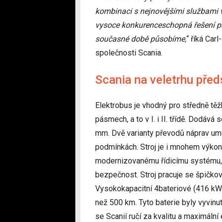
kombinaci s nejnovějšími službami v
vysoce konkurenceschopná řešení pr
současné době působíme,
“ říká Ca
společnosti Scania.
Scania na veletrhu pře
Elektrobus je vhodný pro středně těž
pásmech, a to v I. i II. třídě. Dodá
mm. Dvě varianty převodů náprav umo
podmínkách. Stroj je i mnohem výkon
modernizovanému řídicímu systému, k
bezpečnost. Stroj pracuje se špičk
Vysokokapacitní 4bateriové (416 kWh
než 500 km. Tyto baterie byly vyvinu
se Scanií ručí za kvalitu a maximáln