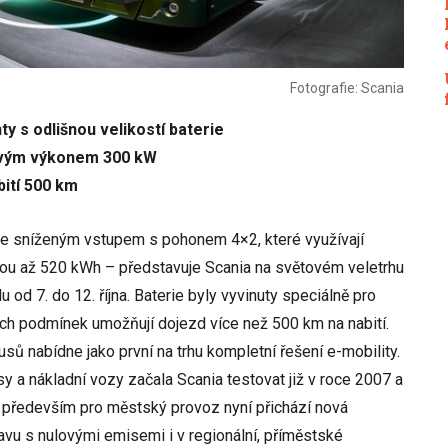
Fotografie: Scania
ty s odlišnou velikostí baterie
ovým výkonem 300 kW
bití 500 km
e sníženým vstupem s pohonem 4×2, které využívají
itou až 520 kWh – představuje Scania na světovém veletrhu
od 7. do 12. října. Baterie byly vyvinuty speciálně pro
ích podmínek umožňují dojezd více než 500 km na nabití.
sů nabídne jako první na trhu kompletní řešení e-mobility.
sy a nákladní vozy začala Scania testovat již v roce 2007 a
 především pro městský provoz nyní přichází nová
ravu s nulovými emisemi i v regionální, příměstské