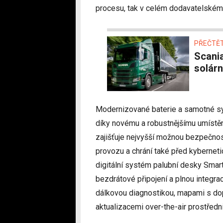
procesu, tak v celém dodavatelském 
PŘEČTĚT
Scania testuje hybridní tahač. Vyznačuje se
solár
Modernizované baterie a samotné syst
díky novému a robustnějšímu umístěn
zajišťuje nejvyšší možnou bezpečnost 
provozu a chrání také před kybernet
digitální systém palubní desky Smart
bezdrátové připojení a plnou integra
dálkovou diagnostikou, mapami s do
aktualizacemi over-the-air prostředn