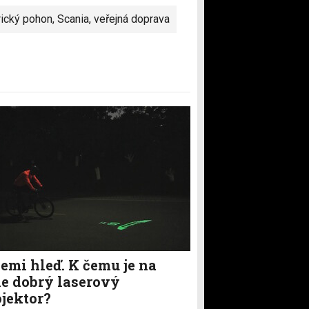
rický pohon
,
Scania
,
veřejná doprava
emi hleď. K čemu je na
le dobrý laserový
ojektor?