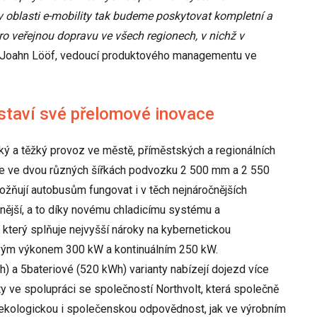
 oblasti e-mobility tak budeme poskytovat kompletní a
o veřejnou dopravu ve všech regionech, v nichž v
rl-Joahn Lööf, vedoucí produktového managementu ve
dstaví své přelomové inovace
ký a těžký provoz ve městě, příměstských a regionálních
vá se ve dvou různých šířkách podvozku 2 500 mm a 2 550
žňují autobusům fungovat i v těch nejnáročnějších
nější, a to díky novému chladicímu systému a
terý splňuje nejvyšší nároky na kybernetickou
ovým výkonem 300 kW a kontinuálním 250 kW.
) a 5bateriové (520 kWh) varianty nabízejí dojezd více
ty ve spolupráci se společností Northvolt, která společně
í ekologickou i společenskou odpovědnost, jak ve výrobním