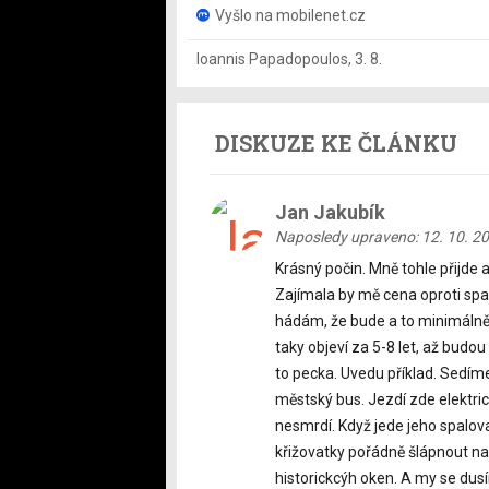
Vyšlo na mobilenet.cz
Ioannis Papadopoulos
,
3. 8.
DISKUZE KE ČLÁNKU
Jan Jakubík
Naposledy upraveno: 12. 10. 2
Krásný počin. Mně tohle přijde a
Zajímala by mě cena oproti spal
hádám, že bude a to minimálně 
taky objeví za 5-8 let, až budou
to pecka. Uvedu příklad. Sedíme
městský bus. Jezdí zde elektric
nesmrdí. Když jede jeho spalovac
křižovatky pořádně šlápnout na 
historickcýh oken. A my se dus