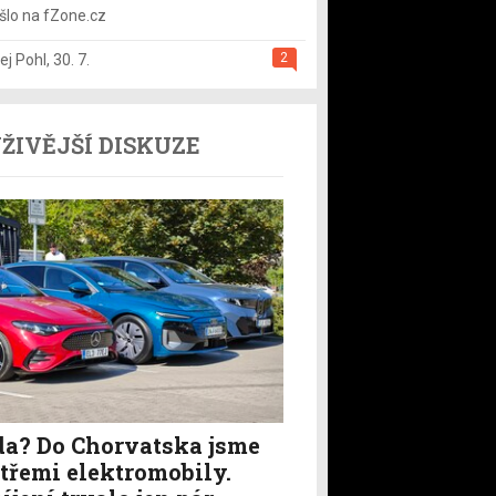
šlo na fZone.cz
2
ej Pohl
,
30. 7.
ŽIVĚJŠÍ DISKUZE
a? Do Chorvatska jsme
i třemi elektromobily.