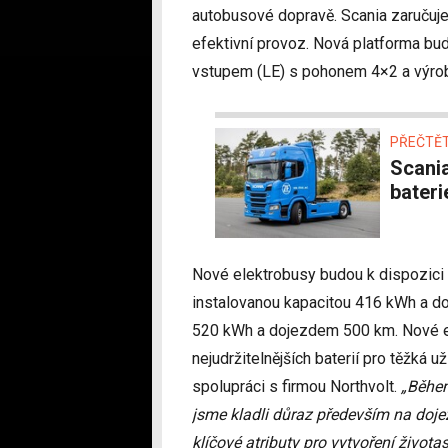
autobusové dopravě. Scania zaručuje
efektivní provoz. Nová platforma b
vstupem (LE) s pohonem 4×2 a výrobc
PŘEČTĚT
Scania otevřela vlastní montážní linku na
bateri
Nové elektrobusy budou k dispozici 
instalovanou kapacitou 416 kWh a do
520 kWh a dojezdem 500 km. Nové e
nejudržitelnějších baterií pro těžká u
spolupráci s firmou Northvolt.
„Během
jsme kladli důraz především na doje
klíčové atributy pro vytvoření živo