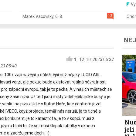
Vy
13
Marek Vacovský
,
6. 8.
Ondř
NEJ
1
12. 10. 2023 05:37
023 05:40
si 100x zajímavější a důležitější než nějaký LUCID AIR.
ovací verzi, ale pokud bude existovat reálná návratnost,
pro západní evropu, tak je to pecka. A v našich městech se
 ceny zase nižší. Už teď jsou místy vidět elektrické busy a je
 venku na pivu a jídle v Kutné Hoře, kde centrem jezdí
ké IVECO, když projede, téměř nás neruší, je to tiché a
í konkurent, je to katastrofa, je to v kopci, musí z
Nud
plyn a hlučí to, že se musí klepak tabulky v oknech
jel
íme a zadržujeme dech. :-)