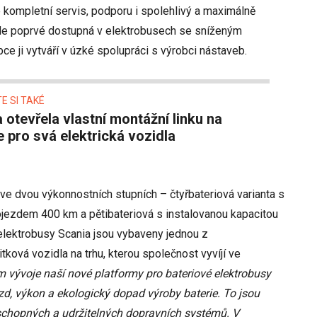
 kompletní servis, podporu i spolehlivý a maximálně
ude poprvé dostupná v elektrobusech se sníženým
e ji vytváří v úzké spolupráci s výrobci nástaveb.
E SI TAKÉ
e pro svá elektrická vozidla
ve dvou výkonnostních stupních – čtyřbateriová varianta s
jezdem 400 km a pětibateriová s instalovanou kapacitou
lektrobusy Scania jsou vybaveny jednou z
žitková vozidla na trhu, kterou společnost vyvíjí ve
 vývoje naší nové platformy pro bateriové elektrobusy
zd, výkon a ekologický dopad výroby baterie. To jsou
taschopných a udržitelných dopravních systémů. V