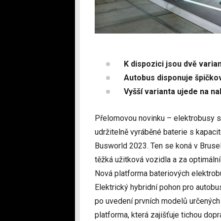
K dispozici jsou dvě varian
Autobus disponuje špičk
Vyšší varianta ujede na na
Přelomovou novinku – elektrobusy s
udržitelně vyráběné baterie s kapac
Busworld 2023. Ten se koná v Bruselu 
těžká užitková vozidla a za optimáln
Nová platforma bateriových elektrobu
Elektrický hybridní pohon pro autobu
po uvedení prvních modelů určených
platforma, která zajišťuje tichou dop