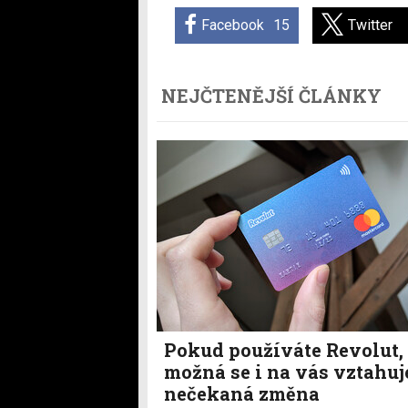
Facebook
15
Twitter
NEJČTENĚJŠÍ ČLÁNKY
Pokud používáte Revolut,
možná se i na vás vztahuj
nečekaná změna