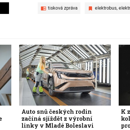
tisková zpráva
elektrobus
,
elekt
Auto snů českých rodin
K z
e
začíná sjíždět z výrobní
ko
linky v Mladé Boleslavi
pr