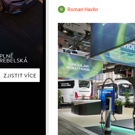
Hyundai
Hyundai
Kia
Kia
Roman Havlín
Mercedes-Benz
Lexus
Peugeot
Mercede
Renault
Renault
Škoda
Škoda
Tesla
Toyota
Volkswagen
Volkswa
Ostatní
Volvo
Ostatní