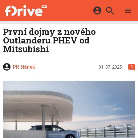
TESTY
ELEKTROMOBILY
Přihlášení a registrace pomocí:
První dojmy z nového
HYBRIDY
KATALOG
Outlanderu PHEV od
E-MOTORSPORT
Facebook
Google
MAPA STANIC
Mitsubishi
OSTATNÍ
VIDEA
Twitter
Apple
Microsoft
SERIÁLY
DALŠÍ
PR článek
01. 07. 2025
3