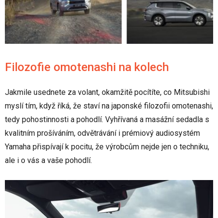
Filozofie omotenashi na kolech
Jakmile usednete za volant, okamžitě pocítíte, co Mitsubishi
myslí tím, když říká, že staví na japonské filozofii omotenashi,
tedy pohostinnosti a pohodlí. Vyhřívaná a masážní sedadla s
kvalitním prošíváním, odvětrávání i prémiový audiosystém
Yamaha přispívají k pocitu, že výrobcům nejde jen o techniku,
ale i o vás a vaše pohodlí.