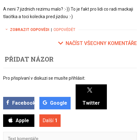
A neni 7 jizdnich rezimu malo? :-)) To je fakt pro lidi co radi mackaji
tlacitka a toci kolecka pred jizdou :-)
ZOBRAZIT ODPOVĚDI
|
ODPOVĚDĚT
NAČÍST VŠECHNY KOMENTÁŘE
PŘIDAT NÁZOR
Pro přispívaní v diskuzi se musíte přihlásit:
Facebook
Google
Twitter
Apple
Další
1