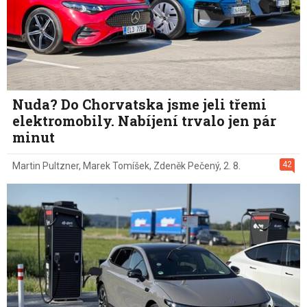
Nuda? Do Chorvatska jsme jeli třemi
elektromobily. Nabíjení trvalo jen pár
minut
42
Martin Pultzner
,
Marek Tomíšek
,
Zdeněk Pečený
,
2. 8.