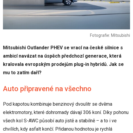
Fotografie: Mitsubishi
Mitsubishi Outlander PHEV se vrací na české silnice s
ambicí navázat na úspěch předchozí generace, která
kralovala evropským prodejům plug-in hybridů. Jak se
mu to zatím daří?
Auto připravené na všechno
Pod kapotou kombinuje benzinový dvoulitr se dvěma
elektromotory, které dohromady dávají 306 koní. Díky pohonu
všech kol S-AWC působí auto jistě a stabilně – a to i ve
chvílích, kdy asfalt končí. Přidanou hodnotou je rychlá