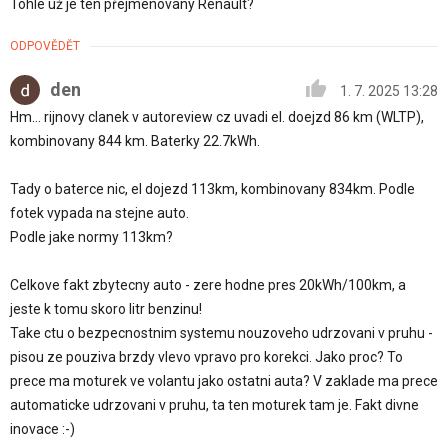
Tohle už je ten přejmenovaný Renault?
ODPOVĚDĚT
den
1. 7. 2025 13:28
Hm... rijnovy clanek v autoreview cz uvadi el. doejzd 86 km (WLTP),
kombinovany 844 km. Baterky 22.7kWh.
Tady o baterce nic, el dojezd 113km, kombinovany 834km. Podle
fotek vypada na stejne auto.
Podle jake normy 113km?
Celkove fakt zbytecny auto - zere hodne pres 20kWh/100km, a
jeste k tomu skoro litr benzinu!
Take ctu o bezpecnostnim systemu nouzoveho udrzovani v pruhu -
pisou ze pouziva brzdy vlevo vpravo pro korekci. Jako proc? To
prece ma moturek ve volantu jako ostatni auta? V zaklade ma prece
automaticke udrzovani v pruhu, ta ten moturek tam je. Fakt divne
inovace :-)