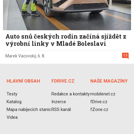
Auto snů českých rodin začíná sjíždět z
výrobní linky v Mladé Boleslavi
13
Marek Vacovský
,
6. 8.
HLAVNÍ OBSAH
FDRIVE.CZ
NAŠE MAGAZÍNY
Testy
Redakce a kontakty
mobilenet.cz
Katalog
Inzerce
fDrive.cz
Mapa nabíjecích stanic
RSS kanál
fZone.cz
Videa