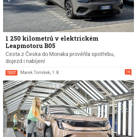
1 250 kilometrů v elektrickém
Leapmotoru B05
Cesta z Česka do Monaka prověřila spotřebu,
dojezd i nabíjení
16
Marek Tomíšek
,
1. 8.
TEST