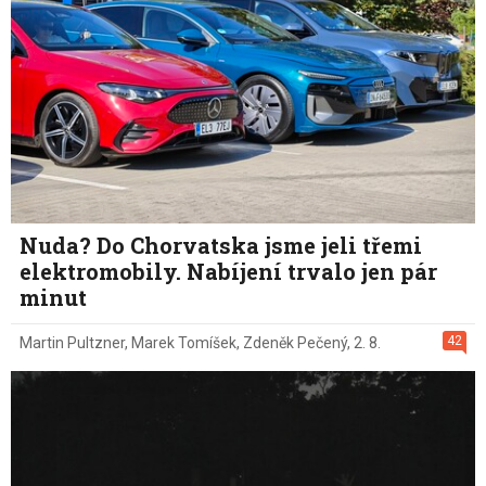
Nuda? Do Chorvatska jsme jeli třemi
elektromobily. Nabíjení trvalo jen pár
minut
42
Martin Pultzner
,
Marek Tomíšek
,
Zdeněk Pečený
,
2. 8.