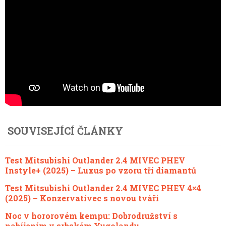
SOUVISEJÍCÍ ČLÁNKY
Test Mitsubishi Outlander 2.4 MIVEC PHEV
Instyle+ (2025) – Luxus po vzoru tří diamantů
Test Mitsubishi Outlander 2.4 MIVEC PHEV 4×4
(2025) – Konzervativec s novou tváří
Noc v hororovém kempu: Dobrodružství s
nabíjením v srbském Yugolandu