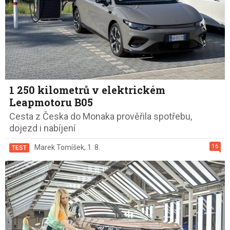
1 250 kilometrů v elektrickém
Leapmotoru B05
Cesta z Česka do Monaka prověřila spotřebu,
dojezd i nabíjení
16
Marek Tomíšek
,
1. 8.
TEST