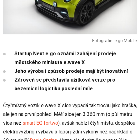
Fotografie: e.go.Mobile
Startup Next.e.go oznámil zahájení prodeje
městského miniauta e.wave X
Jeho výroba i způsob prodeje mají být inovativní
Zároveň se představila užitková verze pro
bezemisní logistiku poslední míle
Čtyřmístný vozík e.wave X sice vypadá tak trochu jako hračka,
ale jen na první pohled. Měří sice jen 3 360 mm (o půl metru
více než
smart EQ fortwo
), avšak nabízí čtyři místa, dospělou
elektrovýzbroj i výbavu a lepší jízdní výkony než například o