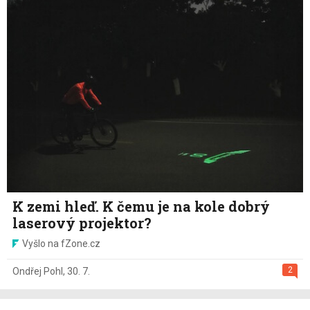
K zemi hleď. K čemu je na kole dobrý
laserový projektor?
Vyšlo na fZone.cz
2
Ondřej Pohl
,
30. 7.