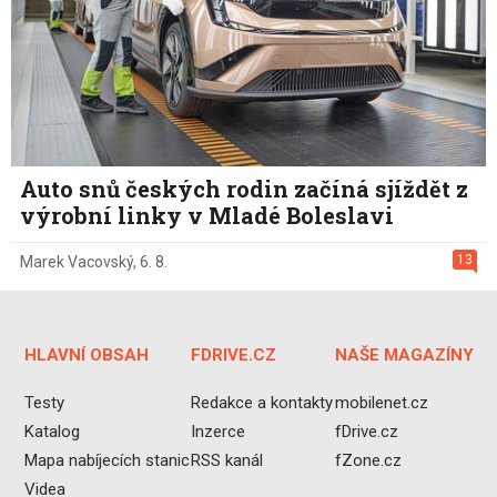
Auto snů českých rodin začíná sjíždět z
výrobní linky v Mladé Boleslavi
13
Marek Vacovský
,
6. 8.
HLAVNÍ OBSAH
FDRIVE.CZ
NAŠE MAGAZÍNY
Testy
Redakce a kontakty
mobilenet.cz
Katalog
Inzerce
fDrive.cz
Mapa nabíjecích stanic
RSS kanál
fZone.cz
Videa