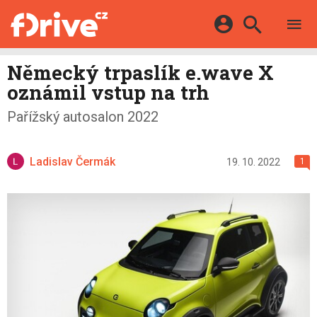
TESTY
ELEKTROMOBILY
Přihlášení a registrace pomocí:
Německý trpaslík e.wave X
HYBRIDY
KATALOG
oznámil vstup na trh
E-MOTORSPORT
Facebook
Google
MAPA STANIC
Pařížský autosalon 2022
OSTATNÍ
VIDEA
Twitter
Apple
Microsoft
SERIÁLY
DALŠÍ
Ladislav Čermák
19. 10. 2022
1