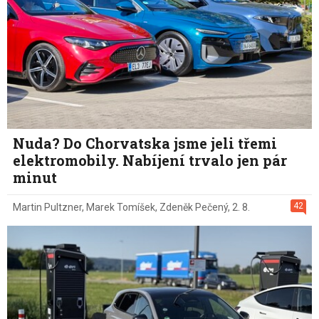
Nuda? Do Chorvatska jsme jeli třemi
elektromobily. Nabíjení trvalo jen pár
minut
42
Martin Pultzner
,
Marek Tomíšek
,
Zdeněk Pečený
,
2. 8.