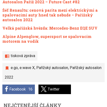
Autosalon Paříž 2022 – Future Cast #82
Šéf Renaultu: cenová parita mezi elektrickými a
spalovacími auty hned tak nebude – Pařížský
autosalon 2022
Velká pařížská hvězda: Mercedes-Benz EQE SUV
Alpine Alpenglow, supersport se spalovacím
motorem na vodík
tisková zpráva
e.go
,
e.wave X
,
Pařížský autosalon
,
Pařížský autosalon
2022
Facebook
16
Twitter
NEJČTENĚJŠÍ ČLÁNKY