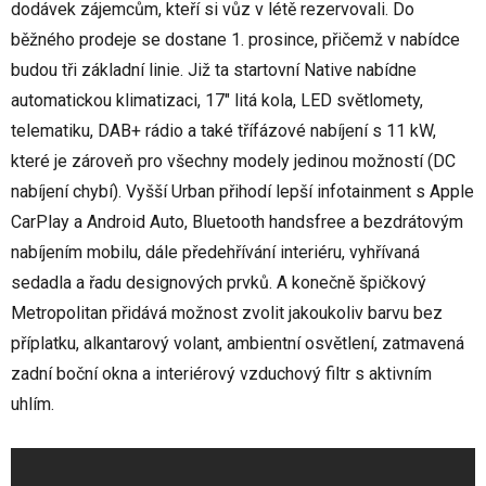
dodávek zájemcům, kteří si vůz v létě rezervovali. Do
běžného prodeje se dostane 1. prosince, přičemž v nabídce
budou tři základní linie. Již ta startovní Native nabídne
automatickou klimatizaci, 17" litá kola, LED světlomety,
telematiku, DAB+ rádio a také třífázové nabíjení s 11 kW,
které je zároveň pro všechny modely jedinou možností (DC
nabíjení chybí). Vyšší Urban přihodí lepší infotainment s Apple
CarPlay a Android Auto, Bluetooth handsfree a bezdrátovým
nabíjením mobilu, dále předehřívání interiéru, vyhřívaná
sedadla a řadu designových prvků. A konečně špičkový
Metropolitan přidává možnost zvolit jakoukoliv barvu bez
příplatku, alkantarový volant, ambientní osvětlení, zatmavená
zadní boční okna a interiérový vzduchový filtr s aktivním
uhlím.