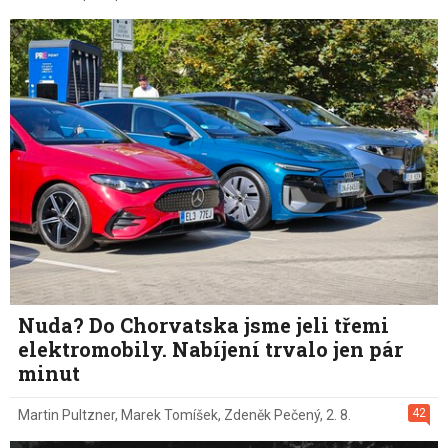
Nuda? Do Chorvatska jsme jeli třemi
elektromobily. Nabíjení trvalo jen pár
minut
42
Martin Pultzner
,
Marek Tomíšek
,
Zdeněk Pečený
,
2. 8.