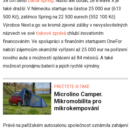
38 cm delší
Dacia Spring
. Nutno ale dodat, že e.wave X je
také dražší. V Německu startuje na částce 25 000 eur (613
500 Kč), zatímco Spring na 22 500 eurech (552 100 Kč).
Výrobce Next.e.go se kromě zjevné záliby v nevyslovitelných
názvech ve své
tiskové zprávě
chlubí inovativním
financováním. Ve spolupráci s finančním startupem OneFor
nabízí zájemcům okamžité vyřízení až 25 000 eur na pořízení
nového auta s možností splácení až 84 měsíců. A také
možnost pronájmu baterií a jejich rychlé výměny.
PŘEČTĚTE SI TAKÉ
Microlino Camper.
Mikromobilita pro
mikrokempování
Právě na pařížském autosalonu společnost oznámila zahájení