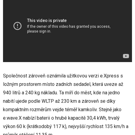
Společnost zároveň oznámila užitkovou verzi e.Xpress s
ložným prostorem místo zadních sedadel, která uveze až
940 litrů a 240 kg nákladu. Ta míří do měst, kde na jedno
nabití ujede podle WLTP až 230 km a zároveň se díky
kompaktním rozměrům vejde téměř kamkoliv. Stejně jako
e.wave.X nabízí baterii o hrubé kapacitě 30,4 kWh, trvalý
výkon 60 k (krátkodobý 117 k), nejvyšší rychlost 135 km/h a
průměr otáčení 11,35 m.