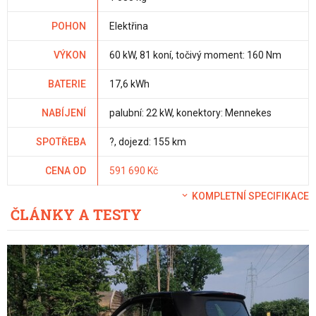
POHON
Elektřina
VÝKON
60 kW, 81 koní, točivý moment: 160 Nm
BATERIE
17,6 kWh
NABÍJENÍ
palubní: 22 kW, konektory: Mennekes
SPOTŘEBA
?, dojezd: 155 km
CENA OD
591 690 Kč
KOMPLETNÍ SPECIFIKACE
ČLÁNKY A TESTY