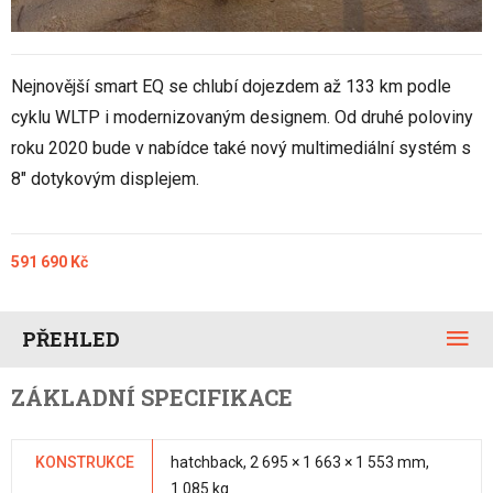
Nejnovější smart EQ se chlubí dojezdem až 133 km podle
cyklu WLTP i modernizovaným designem. Od druhé poloviny
roku 2020 bude v nabídce také nový multimediální systém s
8" dotykovým displejem.
591 690 Kč
PŘEHLED
ZÁKLADNÍ SPECIFIKACE
KONSTRUKCE
hatchback, 2 695 × 1 663 × 1 553 mm,
1 085 kg