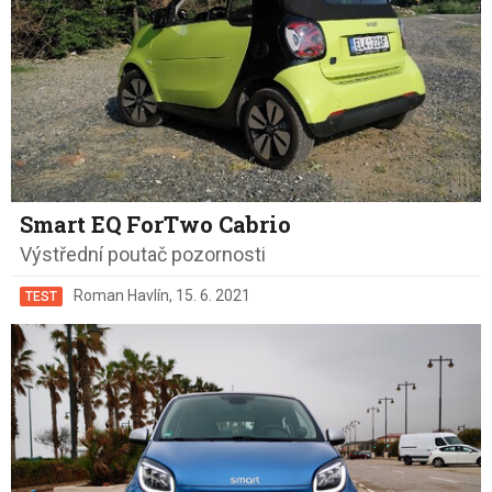
Smart EQ ForTwo Cabrio
Výstřední poutač pozornosti
Roman Havlín
,
15. 6. 2021
TEST