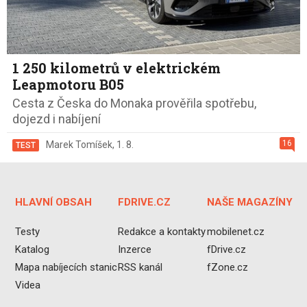
1 250 kilometrů v elektrickém
Leapmotoru B05
Cesta z Česka do Monaka prověřila spotřebu,
dojezd i nabíjení
16
Marek Tomíšek
,
1. 8.
TEST
HLAVNÍ OBSAH
FDRIVE.CZ
NAŠE MAGAZÍNY
Testy
Redakce a kontakty
mobilenet.cz
Katalog
Inzerce
fDrive.cz
Mapa nabíjecích stanic
RSS kanál
fZone.cz
Videa