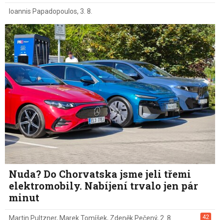
Ioannis Papadopoulos
,
3. 8.
Nuda? Do Chorvatska jsme jeli třemi
elektromobily. Nabíjení trvalo jen pár
minut
42
Martin Pultzner
,
Marek Tomíšek
,
Zdeněk Pečený
,
2. 8.