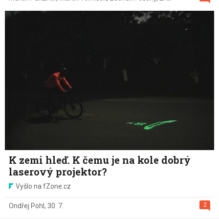
K zemi hleď. K čemu je na kole dobrý
laserový projektor?
Vyšlo na fZone.cz
2
Ondřej Pohl
,
30. 7.