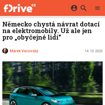
TESTY
ELEKTROMOBILY
Přihlášení a registrace pomocí:
Německo chystá návrat dotací
HYBRIDY
KATALOG
na elektromobily. Už ale jen
E-MOTORSPORT
Facebook
Google
MAPA STANIC
pro „obyčejné lidi“
OSTATNÍ
VIDEA
Twitter
Apple
Microsoft
SERIÁLY
DALŠÍ
Marek Vacovský
14. 10. 2025