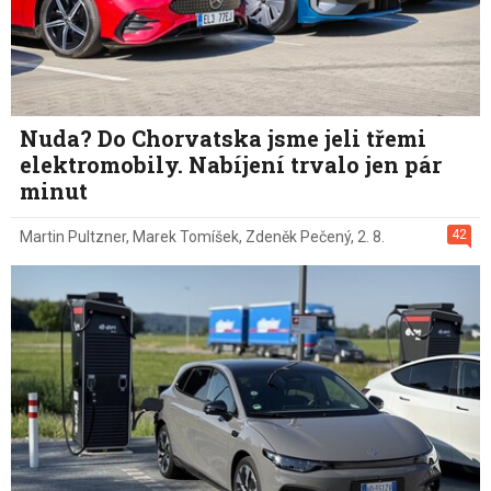
Nuda? Do Chorvatska jsme jeli třemi
elektromobily. Nabíjení trvalo jen pár
minut
42
Martin Pultzner
,
Marek Tomíšek
,
Zdeněk Pečený
,
2. 8.