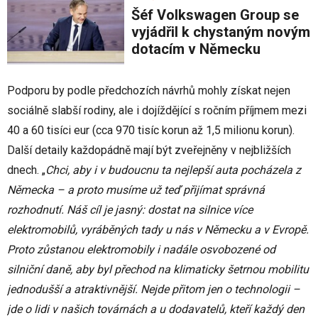
Šéf Volkswagen Group se
vyjádřil k chystaným novým
dotacím v Německu
Podporu by podle předchozích návrhů mohly získat nejen
sociálně slabší rodiny, ale i dojíždějící s ročním příjmem mezi
40 a 60 tisíci eur (cca 970 tisíc korun až 1,5 milionu korun).
Další detaily každopádně mají být zveřejněny v nejbližších
dnech. „
Chci, aby i v budoucnu ta nejlepší auta pocházela z
Německa – a proto musíme už teď přijímat správná
rozhodnutí. Náš cíl je jasný: dostat na silnice více
elektromobilů, vyráběných tady u nás v Německu a v Evropě.
Proto zůstanou elektromobily i nadále osvobozené od
silniční daně, aby byl přechod na klimaticky šetrnou mobilitu
jednodušší a atraktivnější. Nejde přitom jen o technologii –
jde o lidi v našich továrnách a u dodavatelů, kteří každý den