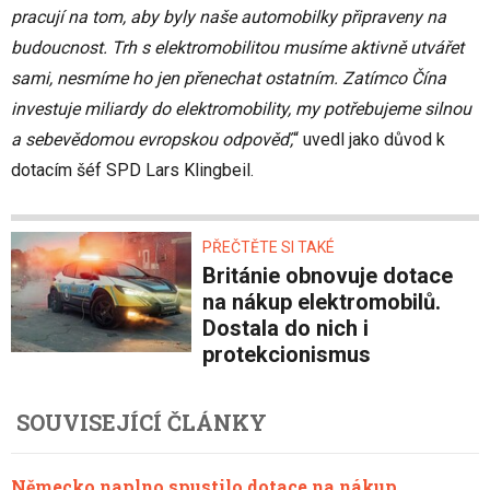
pracují na tom, aby byly naše automobilky připraveny na
budoucnost. Trh s elektromobilitou musíme aktivně utvářet
sami, nesmíme ho jen přenechat ostatním. Zatímco Čína
investuje miliardy do elektromobility, my potřebujeme silnou
a sebevědomou evropskou odpověď,
“ uvedl jako důvod k
dotacím šéf SPD Lars Klingbeil.
PŘEČTĚTE SI TAKÉ
Británie obnovuje dotace
na nákup elektromobilů.
Dostala do nich i
protekcionismus
SOUVISEJÍCÍ ČLÁNKY
Německo naplno spustilo dotace na nákup