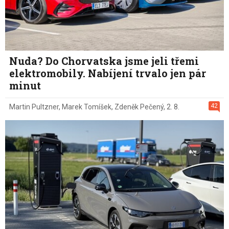
Nuda? Do Chorvatska jsme jeli třemi
elektromobily. Nabíjení trvalo jen pár
minut
42
Martin Pultzner
,
Marek Tomíšek
,
Zdeněk Pečený
,
2. 8.