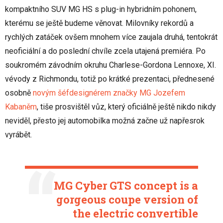
kompaktního SUV MG HS s plug-in hybridním pohonem,
kterému se ještě budeme věnovat. Milovníky rekordů a
rychlých zatáček ovšem mnohem více zaujala druhá, tentokrát
neoficiální a do poslední chvíle zcela utajená premiéra. Po
soukromém závodním okruhu Charlese-Gordona Lennoxe, XI.
vévody z Richmondu, totiž po krátké prezentaci, přednesené
osobně
novým šéfdesignérem značky MG Jozefem
Kabaněm
, tiše prosvištěl vůz, který oficiálně ještě nikdo nikdy
neviděl, přesto jej automobilka možná začne už napřesrok
vyrábět.
MG Cyber GTS concept is a
gorgeous coupe version of
the electric convertible