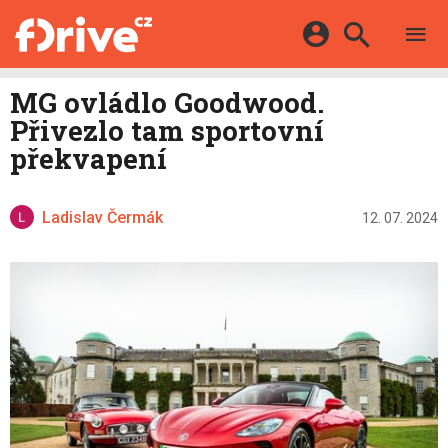
TESTY
ELEKTROMOBILY
Přihlášení a registrace pomocí:
MG ovládlo Goodwood.
HYBRIDY
KATALOG
Přivezlo tam sportovní
E-MOTORSPORT
Facebook
Google
MAPA STANIC
překvapení
OSTATNÍ
VIDEA
Twitter
Apple
Microsoft
SERIÁLY
DALŠÍ
Ladislav Čermák
12. 07. 2024