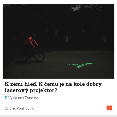
K zemi hleď. K čemu je na kole dobrý
laserový projektor?
Vyšlo na fZone.cz
2
Ondřej Pohl
,
30. 7.