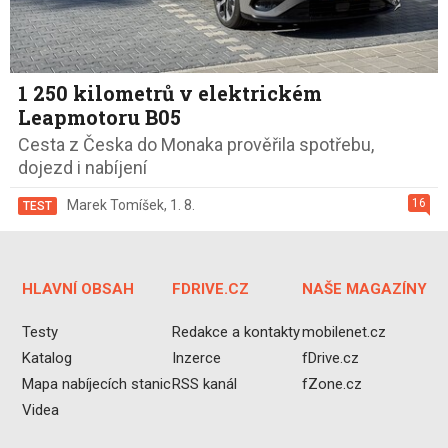
1 250 kilometrů v elektrickém
Leapmotoru B05
Cesta z Česka do Monaka prověřila spotřebu,
dojezd i nabíjení
16
Marek Tomíšek
,
1. 8.
TEST
HLAVNÍ OBSAH
FDRIVE.CZ
NAŠE MAGAZÍNY
Testy
Redakce a kontakty
mobilenet.cz
Katalog
Inzerce
fDrive.cz
Mapa nabíjecích stanic
RSS kanál
fZone.cz
Videa