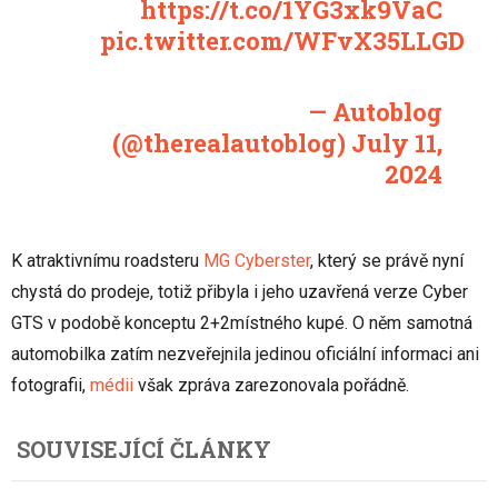
https://t.co/1YG3xk9VaC
pic.twitter.com/WFvX35LLGD
— Autoblog
(@therealautoblog)
July 11,
2024
K atraktivnímu roadsteru
MG Cyberster
, který se právě nyní
chystá do prodeje, totiž přibyla i jeho uzavřená verze Cyber
GTS v podobě konceptu 2+2místného kupé. O něm samotná
automobilka zatím nezveřejnila jedinou oficiální informaci ani
fotografii,
médii
však zpráva zarezonovala pořádně.
SOUVISEJÍCÍ ČLÁNKY