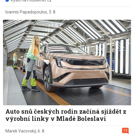
Vyšlo na mobilenet.cz
Ioannis Papadopoulos
,
3. 8.
Auto snů českých rodin začíná sjíždět z
výrobní linky v Mladé Boleslavi
13
Marek Vacovský
,
6. 8.