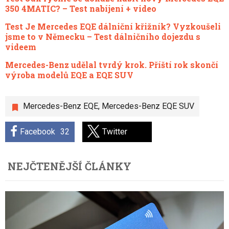
350 4MATIC? – Test nabíjení + video
Test Je Mercedes EQE dálniční křižník? Vyzkoušeli
jsme to v Německu – Test dálničního dojezdu s
videem
Mercedes-Benz udělal tvrdý krok. Příští rok skončí
výroba modelů EQE a EQE SUV
Mercedes-Benz EQE
,
Mercedes-Benz EQE SUV
Facebook
32
Twitter
NEJČTENĚJŠÍ ČLÁNKY