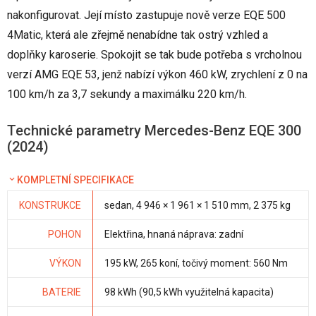
nakonfigurovat. Její místo zastupuje nově verze EQE 500
4Matic, která ale zřejmě nenabídne tak ostrý vzhled a
doplňky karoserie. Spokojit se tak bude potřeba s vrcholnou
verzí AMG EQE 53, jenž nabízí výkon 460 kW, zrychlení z 0 na
100 km/h za 3,7 sekundy a maximálku 220 km/h.
Technické parametry Mercedes-Benz EQE 300
(2024)
KOMPLETNÍ SPECIFIKACE
KONSTRUKCE
sedan, 4 946 × 1 961 × 1 510 mm, 2 375 kg
POHON
Elektřina, hnaná náprava: zadní
VÝKON
195 kW, 265 koní, točivý moment: 560 Nm
BATERIE
98 kWh (90,5 kWh využitelná kapacita)