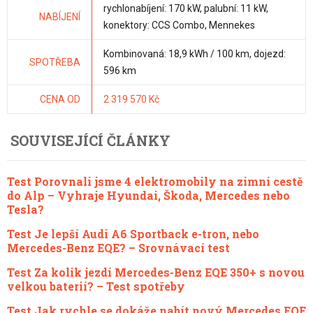
rychlonabíjení: 170 kW, palubní: 11 kW,
NABÍJENÍ
konektory: CCS Combo, Mennekes
Kombinovaná: 18,9 kWh / 100 km, dojezd:
SPOTŘEBA
596 km
CENA OD
2 319 570 Kč
SOUVISEJÍCÍ ČLÁNKY
Test Porovnali jsme 4 elektromobily na zimní cestě
do Alp – Vyhraje Hyundai, Škoda, Mercedes nebo
Tesla?
Test Je lepší Audi A6 Sportback e-tron, nebo
Mercedes-Benz EQE? – Srovnávací test
Test Za kolik jezdí Mercedes-Benz EQE 350+ s novou
velkou baterií? – Test spotřeby
Test Jak rychle se dokáže nabít nový Mercedes EQE