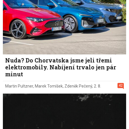
Nuda? Do Chorvatska jsme jeli třemi
elektromobily. Nabíjení trvalo jen pár
minut
42
Martin Pultzner
,
Marek Tomíšek
,
Zdeněk Pečený
,
2. 8.