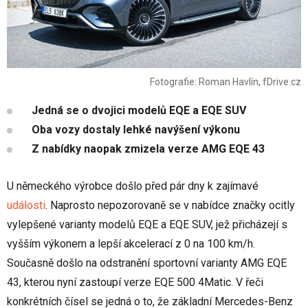
Fotografie: Roman Havlín, fDrive.cz
Jedná se o dvojici modelů EQE a EQE SUV
Oba vozy dostaly lehké navýšení výkonu
Z nabídky naopak zmizela verze AMG EQE 43
U německého výrobce došlo před pár dny k zajímavé
události
. Naprosto nepozorovaně se v nabídce značky ocitly
vylepšené varianty modelů EQE a EQE SUV, jež přicházejí s
vyšším výkonem a lepší akcelerací z 0 na 100 km/h.
Současně došlo na odstranění sportovní varianty AMG EQE
43, kterou nyní zastoupí verze EQE 500 4Matic. V řeči
konkrétních čísel se jedná o to, že základní Mercedes-Benz