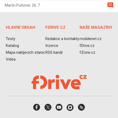
30
Martin Pultzner
,
26. 7.
HLAVNÍ OBSAH
FDRIVE.CZ
NAŠE MAGAZÍNY
Testy
Redakce a kontakty
mobilenet.cz
Katalog
Inzerce
fDrive.cz
Mapa nabíjecích stanic
RSS kanál
fZone.cz
Videa