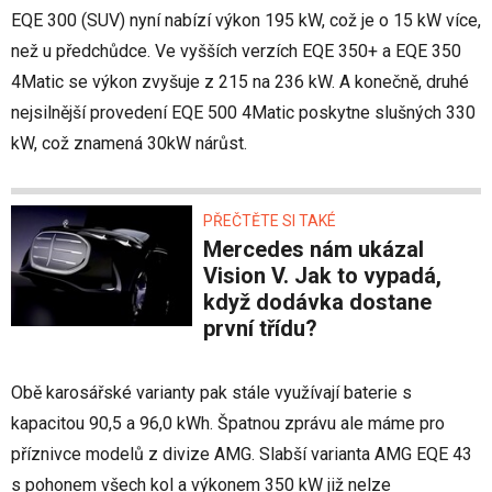
EQE 300 (SUV) nyní nabízí výkon 195 kW, což je o 15 kW více,
než u předchůdce. Ve vyšších verzích EQE 350+ a EQE 350
4Matic se výkon zvyšuje z 215 na 236 kW. A konečně, druhé
nejsilnější provedení EQE 500 4Matic poskytne slušných 330
kW, což znamená 30kW nárůst.
PŘEČTĚTE SI TAKÉ
Mercedes nám ukázal
Vision V. Jak to vypadá,
když dodávka dostane
první třídu?
Obě karosářské varianty pak stále využívají baterie s
kapacitou 90,5 a 96,0 kWh. Špatnou zprávu ale máme pro
příznivce modelů z divize AMG. Slabší varianta AMG EQE 43
s pohonem všech kol a výkonem 350 kW již nelze