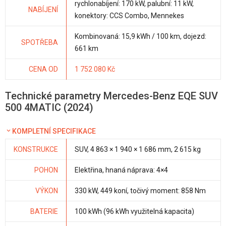
rychlonabíjení: 170 kW, palubní: 11 kW,
NABÍJENÍ
konektory: CCS Combo, Mennekes
Kombinovaná: 15,9 kWh / 100 km, dojezd:
SPOTŘEBA
661 km
CENA OD
1 752 080 Kč
Technické parametry Mercedes-Benz EQE SUV
500 4MATIC (2024)
KOMPLETNÍ SPECIFIKACE
KONSTRUKCE
SUV, 4 863 × 1 940 × 1 686 mm, 2 615 kg
POHON
Elektřina, hnaná náprava: 4×4
VÝKON
330 kW, 449 koní, točivý moment: 858 Nm
BATERIE
100 kWh (96 kWh využitelná kapacita)