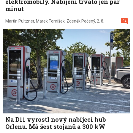
elektromobily. Nabíjení trvalo jen pár
minut
42
Martin Pultzner
,
Marek Tomíšek
,
Zdeněk Pečený
,
2. 8.
Na D11 vyrostl nový nabíjecí hub
Orlenu. Má šest stojanů a 300 kW