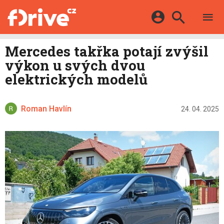
TESTY
ELEKTROMOBILY
Přihlášení a registrace pomocí:
Mercedes takřka potají zvýšil
HYBRIDY
KATALOG
výkon u svých dvou
E-MOTORSPORT
Facebook
Google
MAPA STANIC
elektrických modelů
OSTATNÍ
VIDEA
Twitter
Apple
Microsoft
SERIÁLY
DALŠÍ
Roman Havlín
24. 04. 2025