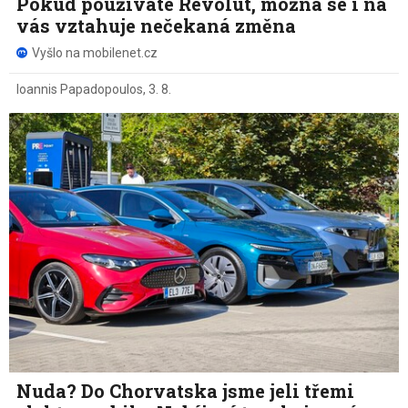
Pokud používáte Revolut, možná se i na
vás vztahuje nečekaná změna
Vyšlo na mobilenet.cz
Ioannis Papadopoulos
,
3. 8.
Nuda? Do Chorvatska jsme jeli třemi