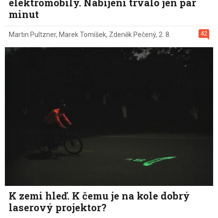
elektromobily. Nabíjení trvalo jen pár
minut
42
Martin Pultzner
,
Marek Tomíšek
,
Zdeněk Pečený
,
2. 8.
K zemi hleď. K čemu je na kole dobrý
laserový projektor?