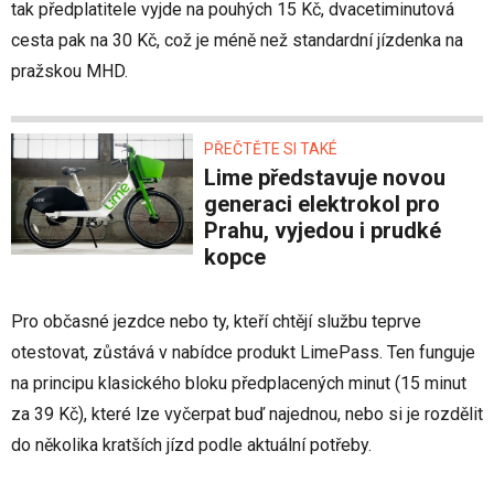
tak předplatitele vyjde na pouhých 15 Kč, dvacetiminutová
cesta pak na 30 Kč, což je méně než standardní jízdenka na
pražskou MHD.
PŘEČTĚTE SI TAKÉ
Lime představuje novou
generaci elektrokol pro
Prahu, vyjedou i prudké
kopce
Pro občasné jezdce nebo ty, kteří chtějí službu teprve
otestovat, zůstává v nabídce produkt LimePass. Ten funguje
na principu klasického bloku předplacených minut (15 minut
za 39 Kč), které lze vyčerpat buď najednou, nebo si je rozdělit
do několika kratších jízd podle aktuální potřeby.