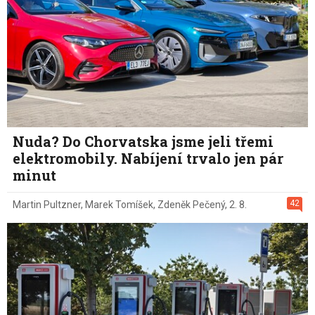
Nuda? Do Chorvatska jsme jeli třemi
elektromobily. Nabíjení trvalo jen pár
minut
42
Martin Pultzner
,
Marek Tomíšek
,
Zdeněk Pečený
,
2. 8.