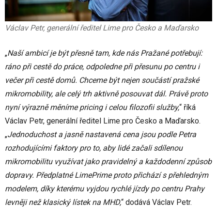
Václav Petr, generální ředitel Lime pro Česko a Maďarsko
„
Naší ambicí je být přesně tam, kde nás Pražané potřebují:
ráno při cestě do práce, odpoledne při přesunu po centru i
večer při cestě domů. Chceme být nejen součástí pražské
mikromobility, ale celý trh aktivně posouvat dál. Právě proto
nyní výrazně měníme pricing i celou filozofii služby,
“ říká
Václav Petr, generální ředitel Lime pro Česko a Maďarsko.
„
Jednoduchost a jasně nastavená cena jsou podle Petra
rozhodujícími faktory pro to, aby lidé začali sdílenou
mikromobilitu využívat jako pravidelný a každodenní způsob
dopravy. Předplatné LimePrime proto přichází s přehledným
modelem, díky kterému vyjdou rychlé jízdy po centru Prahy
levněji než klasický lístek na MHD,
“ dodává Václav Petr.