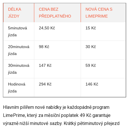
DÉLKA
CENA BEZ
NOVÁ CENA S
JÍZDY
PŘEDPLATNÉHO
LIMEPRIME
5minutová
24,50 Kč
15 Kč
jízda
20minutová
98 Kč
30 Kč
jízda
30minutová
147 Kč
59 Kč
jízda
Hodinová
294 Kč
146 Kč
jízda
Hlavním pilířem nové nabídky je každopádně program
LimePrime, který za měsíční poplatek 49 Kč garantuje
výrazně nižší minutové sazby. Krátký pětiminutový přejezd