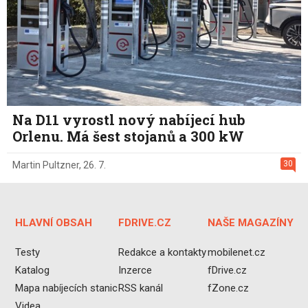
Na D11 vyrostl nový nabíjecí hub
Orlenu. Má šest stojanů a 300 kW
30
Martin Pultzner
,
26. 7.
HLAVNÍ OBSAH
FDRIVE.CZ
NAŠE MAGAZÍNY
Testy
Redakce a kontakty
mobilenet.cz
Katalog
Inzerce
fDrive.cz
Mapa nabíjecích stanic
RSS kanál
fZone.cz
Videa