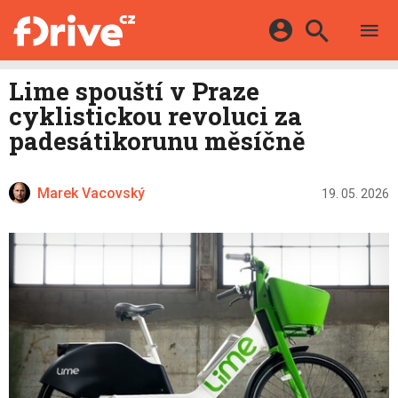
TESTY
ELEKTROMOBILY
Přihlášení a registrace pomocí:
Lime spouští v Praze
HYBRIDY
KATALOG
cyklistickou revoluci za
E-MOTORSPORT
Facebook
Google
MAPA STANIC
padesátikorunu měsíčně
OSTATNÍ
VIDEA
Twitter
Apple
Microsoft
SERIÁLY
DALŠÍ
Marek Vacovský
19. 05. 2026