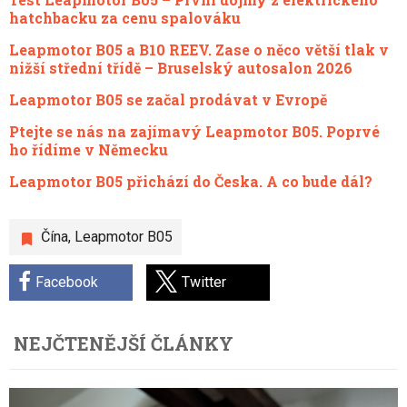
hatchbacku za cenu spalováku
Leapmotor B05 a B10 REEV. Zase o něco větší tlak v
nižší střední třídě – Bruselský autosalon 2026
Leapmotor B05 se začal prodávat v Evropě
Ptejte se nás na zajímavý Leapmotor B05. Poprvé
ho řídíme v Německu
Leapmotor B05 přichází do Česka. A co bude dál?
Čína
,
Leapmotor B05
Facebook
Twitter
NEJČTENĚJŠÍ ČLÁNKY