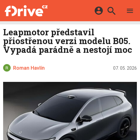
TESTY
ELEKTROMOBILY
Přihlášení a registrace pomocí:
Leapmotor představil
HYBRIDY
KATALOG
přiostřenou verzi modelu B05.
E-MOTORSPORT
Facebook
Google
MAPA STANIC
Vypadá parádně a nestojí moc
OSTATNÍ
VIDEA
Twitter
Apple
Microsoft
SERIÁLY
DALŠÍ
Roman Havlín
07. 05. 2026