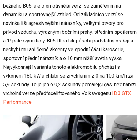
běžného B05, ale o emotivnější verzi se zaměřením na
dynamiku a sportovnější vzhled. Od základních verzí se
novinka liší agresivnějšími nárazníky, velkými otvory pro
přívod vzduchu, výraznými bočními prahy, střešním spoilerem
a 19palcovými koly. B05 Ultra tak působí podstatně ostřeji a
nechybí mu ani černé akcenty ve spodní části karoserie,
sportovní přední nárazník a o 10 mm nižší světlá výška.
Nejvýkonnější varianta tohoto elektromobilu přichází s
výkonem 180 kW a chlubí se zrychlením z 0 na 100 km/h za
5,9 sekundy. To je jen o 0,2 sekundy pomalejší čas, než nabízí
vrcholná verze předfaceliftovaného Volkswagenu
ID.3 GTX
Performance
.