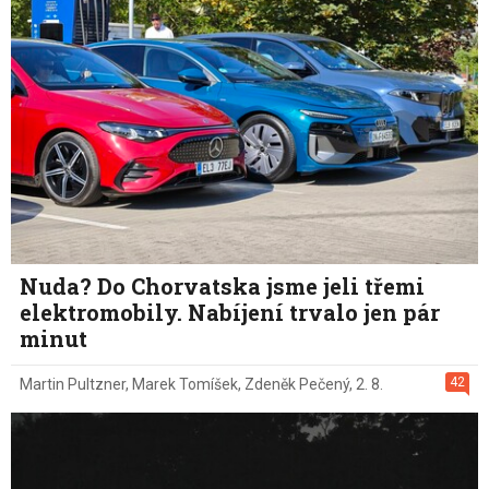
Nuda? Do Chorvatska jsme jeli třemi
elektromobily. Nabíjení trvalo jen pár
minut
42
Martin Pultzner
,
Marek Tomíšek
,
Zdeněk Pečený
,
2. 8.