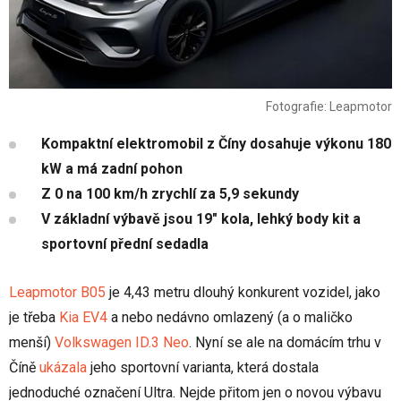
Fotografie: Leapmotor
Kompaktní elektromobil z Číny dosahuje výkonu 180
kW a má zadní pohon
Z 0 na 100 km/h zrychlí za 5,9 sekundy
V základní výbavě jsou 19" kola, lehký body kit a
sportovní přední sedadla
Leapmotor B05
je 4,43 metru dlouhý konkurent vozidel, jako
je třeba
Kia EV4
a nebo nedávno omlazený (a o maličko
menší)
Volkswagen ID.3 Neo
. Nyní se ale na domácím trhu v
Číně
ukázala
jeho sportovní varianta, která dostala
jednoduché označení Ultra. Nejde přitom jen o novou výbavu