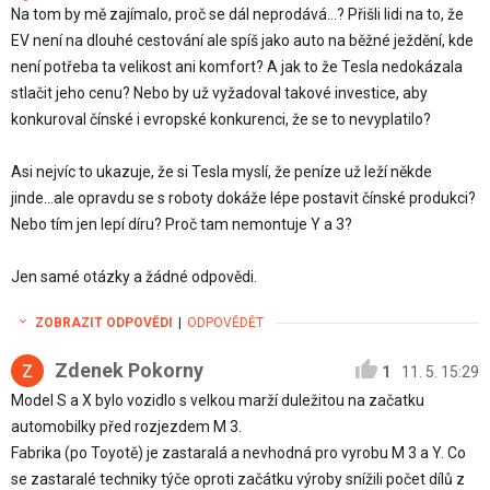
Na tom by mě zajímalo, proč se dál neprodává...? Přišli lidi na to, že
EV není na dlouhé cestování ale spíš jako auto na běžné ježdění, kde
není potřeba ta velikost ani komfort? A jak to že Tesla nedokázala
stlačit jeho cenu? Nebo by už vyžadoval takové investice, aby
konkuroval čínské i evropské konkurenci, že se to nevyplatilo?
Asi nejvíc to ukazuje, že si Tesla myslí, že peníze už leží někde
jinde...ale opravdu se s roboty dokáže lépe postavit čínské produkci?
Nebo tím jen lepí díru? Proč tam nemontuje Y a 3?
Jen samé otázky a žádné odpovědi.
ZOBRAZIT ODPOVĚDI
|
ODPOVĚDĚT
Zdenek Pokorny
1
11. 5. 15:29
Model S a X bylo vozidlo s velkou marží duležitou na začatku
automobilky před rozjezdem M 3.
Fabrika (po Toyotě) je zastaralá a nevhodná pro vyrobu M 3 a Y. Co
se zastaralé techniky týče oproti začátku výroby snížili počet dílů z