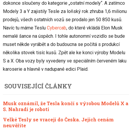
dokonce sloučeny do kategorie „ostatní modely“. A zatímco
Modely 3 a Y zajistily Tesle za loňský rok zhruba 1,6 milionu
prodejů, všech ostatních vozů se prodalo jen 50 850 kusů.
Navíc tu máme Teslu
Cybercab
, do které vkládá Elon Musk
nemalé šance na úspěch. I tohle autonomní vozidlo se bude
muset někde vyrábět a do budoucna se počítá s produkcí
několika stovek tisíc kusů. Zpět ale ke konci výroby Modelu
S a X. Oba vozy byly vyvedeny ve speciálním červeném laku
karoserie a hlavně v nadupané edici Plaid.
SOUVISEJÍCÍ ČLÁNKY
Musk oznámil, že Tesla končí s výrobou Modelů X a
S. Nahradí je roboti
Velké Tesly se vracejí do Česka. Jejich cenám
neuvěříte