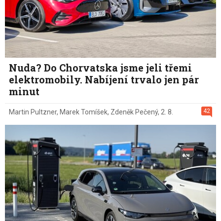
Nuda? Do Chorvatska jsme jeli třemi
elektromobily. Nabíjení trvalo jen pár
minut
42
Martin Pultzner
,
Marek Tomíšek
,
Zdeněk Pečený
,
2. 8.