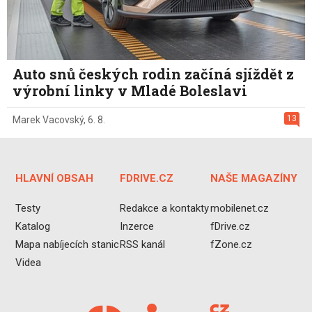
Auto snů českých rodin začíná sjíždět z
výrobní linky v Mladé Boleslavi
13
Marek Vacovský
,
6. 8.
HLAVNÍ OBSAH
FDRIVE.CZ
NAŠE MAGAZÍNY
Testy
Redakce a kontakty
mobilenet.cz
Katalog
Inzerce
fDrive.cz
Mapa nabíjecích stanic
RSS kanál
fZone.cz
Videa