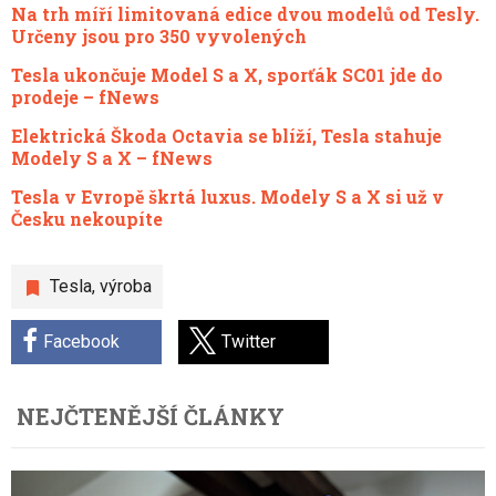
Na trh míří limitovaná edice dvou modelů od Tesly.
Určeny jsou pro 350 vyvolených
Tesla ukončuje Model S a X, sporťák SC01 jde do
prodeje – fNews
Elektrická Škoda Octavia se blíží, Tesla stahuje
Modely S a X – fNews
Tesla v Evropě škrtá luxus. Modely S a X si už v
Česku nekoupíte
Tesla
,
výroba
Facebook
Twitter
NEJČTENĚJŠÍ ČLÁNKY