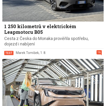
1 250 kilometrů v elektrickém
Leapmotoru B05
Cesta z Česka do Monaka prověřila spotřebu,
dojezd i nabíjení
16
Marek Tomíšek
,
1. 8.
TEST