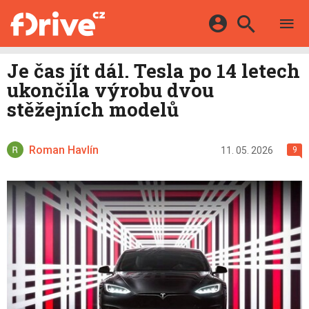
TESTY
ELEKTROMOBILY
Přihlášení a registrace pomocí:
Je čas jít dál. Tesla po 14 letech
HYBRIDY
KATALOG
ukončila výrobu dvou
E-MOTORSPORT
Facebook
Google
MAPA STANIC
stěžejních modelů
OSTATNÍ
VIDEA
Twitter
Apple
Microsoft
SERIÁLY
DALŠÍ
Roman Havlín
11. 05. 2026
9