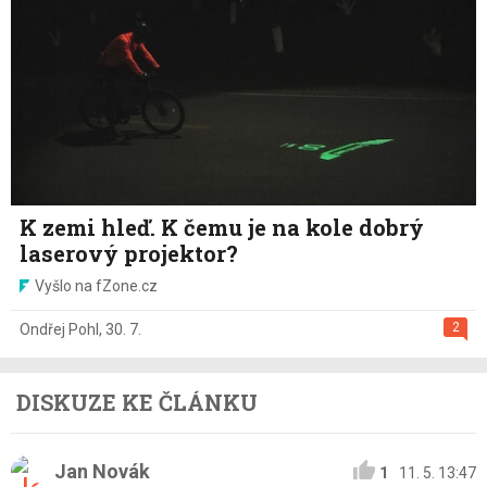
K zemi hleď. K čemu je na kole dobrý
laserový projektor?
Vyšlo na fZone.cz
2
Ondřej Pohl
,
30. 7.
DISKUZE KE ČLÁNKU
Jan Novák
1
11. 5. 13:47