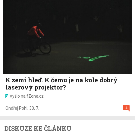
K zemi hleď. K čemu je na kole dobrý
laserový projektor?
Vyšlo na fZone.cz
2
Ondřej Pohl
,
30. 7.
DISKUZE KE ČLÁNKU