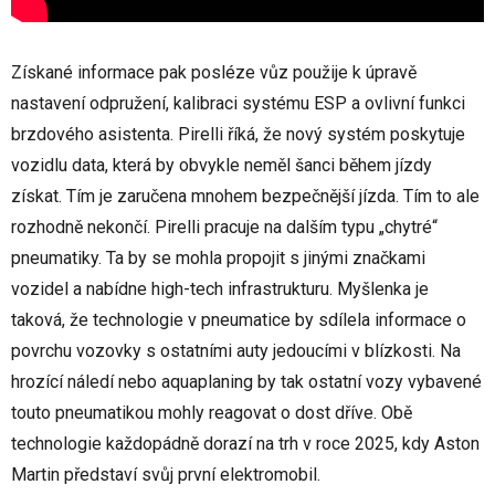
Získané informace pak posléze vůz použije k úpravě
nastavení odpružení, kalibraci systému ESP a ovlivní funkci
brzdového asistenta. Pirelli říká, že nový systém poskytuje
vozidlu data, která by obvykle neměl šanci během jízdy
získat. Tím je zaručena mnohem bezpečnější jízda. Tím to ale
rozhodně nekončí. Pirelli pracuje na dalším typu „chytré“
pneumatiky. Ta by se mohla propojit s jinými značkami
vozidel a nabídne high-tech infrastrukturu. Myšlenka je
taková, že technologie v pneumatice by sdílela informace o
povrchu vozovky s ostatními auty jedoucími v blízkosti. Na
hrozící náledí nebo aquaplaning by tak ostatní vozy vybavené
touto pneumatikou mohly reagovat o dost dříve. Obě
technologie každopádně dorazí na trh v roce 2025, kdy Aston
Martin představí svůj první elektromobil.