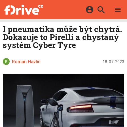
TESTY
ELEKTROMOBILY
Přihlášení a registrace pomocí:
I pneumatika může být chytrá.
HYBRIDY
KATALOG
Dokazuje to Pirelli a chystaný
E-MOTORSPORT
Facebook
Google
MAPA STANIC
systém Cyber Tyre
OSTATNÍ
VIDEA
Twitter
Apple
Microsoft
SERIÁLY
DALŠÍ
Roman Havlín
18. 07. 2023