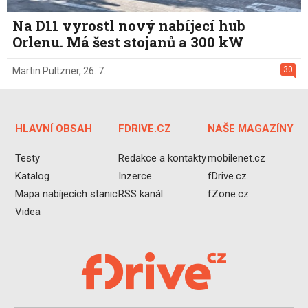
Na D11 vyrostl nový nabíjecí hub
Orlenu. Má šest stojanů a 300 kW
30
Martin Pultzner
,
26. 7.
HLAVNÍ OBSAH
FDRIVE.CZ
NAŠE MAGAZÍNY
Testy
Redakce a kontakty
mobilenet.cz
Katalog
Inzerce
fDrive.cz
Mapa nabíjecích stanic
RSS kanál
fZone.cz
Videa