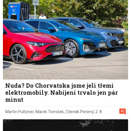
Nuda? Do Chorvatska jsme jeli třemi
elektromobily. Nabíjení trvalo jen pár
minut
42
Martin Pultzner
,
Marek Tomíšek
,
Zdeněk Pečený
,
2. 8.