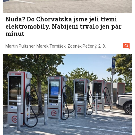
Nuda? Do Chorvatska jsme jeli třemi
elektromobily. Nabíjení trvalo jen pár
minut
42
Martin Pultzner
,
Marek Tomíšek
,
Zdeněk Pečený
,
2. 8.