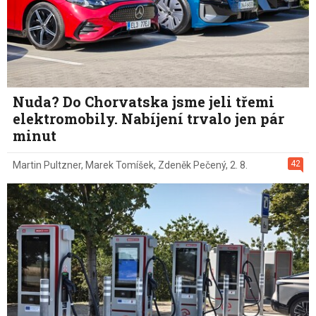
Nuda? Do Chorvatska jsme jeli třemi
elektromobily. Nabíjení trvalo jen pár
minut
42
Martin Pultzner
,
Marek Tomíšek
,
Zdeněk Pečený
,
2. 8.