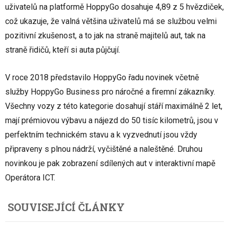
uživatelů na platformě HoppyGo dosahuje 4,89 z 5 hvězdiček,
což ukazuje, že valná většina uživatelů má se službou velmi
pozitivní zkušenost, a to jak na straně majitelů aut, tak na
straně řidičů, kteří si auta půjčují.
V roce 2018 představilo HoppyGo řadu novinek včetně
služby HoppyGo Business pro náročné a firemní zákazníky.
Všechny vozy z této kategorie dosahují stáří maximálně 2 let,
mají prémiovou výbavu a nájezd do 50 tisíc kilometrů, jsou v
perfektním technickém stavu a k vyzvednutí jsou vždy
připraveny s plnou nádrží, vyčištěné a naleštěné. Druhou
novinkou je pak zobrazení sdílených aut v interaktivní mapě
Operátora ICT.
SOUVISEJÍCÍ ČLÁNKY