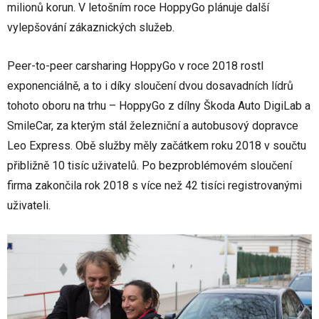
milionů korun. V letošním roce HoppyGo plánuje další
vylepšování zákaznických služeb.
Peer-to-peer carsharing HoppyGo v roce 2018 rostl
exponenciálně, a to i díky sloučení dvou dosavadních lídrů
tohoto oboru na trhu – HoppyGo z dílny Škoda Auto DigiLab a
SmileCar, za kterým stál železniční a autobusový dopravce
Leo Express. Obě služby měly začátkem roku 2018 v součtu
přibližně 10 tisíc uživatelů. Po bezproblémovém sloučení
firma zakončila rok 2018 s více než 42 tisíci registrovanými
uživateli.