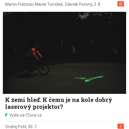
42
Martin Pultzner
,
Marek Tomíšek
,
Zdeněk Pečený
,
2. 8.
K zemi hleď. K čemu je na kole dobrý
laserový projektor?
Vyšlo na fZone.cz
2
Ondřej Pohl
,
30. 7.