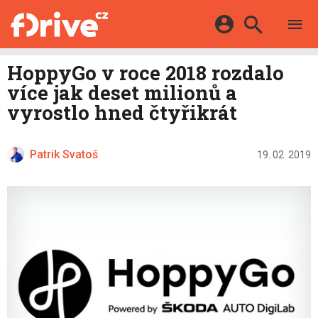
TESTY
ELEKTROMOBILY
Přihlášení a registrace pomocí:
HoppyGo v roce 2018 rozdalo
HYBRIDY
KATALOG
více jak deset milionů a
E-MOTORSPORT
Facebook
Google
MAPA STANIC
vyrostlo hned čtyřikrát
OSTATNÍ
VIDEA
Twitter
Apple
Microsoft
SERIÁLY
DALŠÍ
Patrik Svatoš
19. 02. 2019