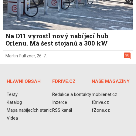
Na D11 vyrostl nový nabíjecí hub
Orlenu. Má šest stojanů a 300 kW
30
Martin Pultzner
,
26. 7.
HLAVNÍ OBSAH
FDRIVE.CZ
NAŠE MAGAZÍNY
Testy
Redakce a kontakty
mobilenet.cz
Katalog
Inzerce
fDrive.cz
Mapa nabíjecích stanic
RSS kanál
fZone.cz
Videa