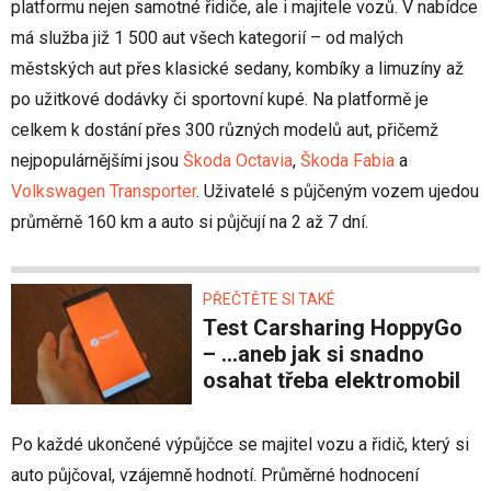
platformu nejen samotné řidiče, ale i majitele vozů. V nabídce
má služba již 1 500 aut všech kategorií – od malých
městských aut přes klasické sedany, kombíky a limuzíny až
po užitkové dodávky či sportovní kupé. Na platformě je
celkem k dostání přes 300 různých modelů aut, přičemž
nejpopulárnějšími jsou
Škoda Octavia
,
Škoda Fabia
a
Volkswagen Transporter
. Uživatelé s půjčeným vozem ujedou
průměrně 160 km a auto si půjčují na 2 až 7 dní.
PŘEČTĚTE SI TAKÉ
Test Carsharing HoppyGo
– ...aneb jak si snadno
osahat třeba elektromobil
Po každé ukončené výpůjčce se majitel vozu a řidič, který si
auto půjčoval, vzájemně hodnotí. Průměrné hodnocení