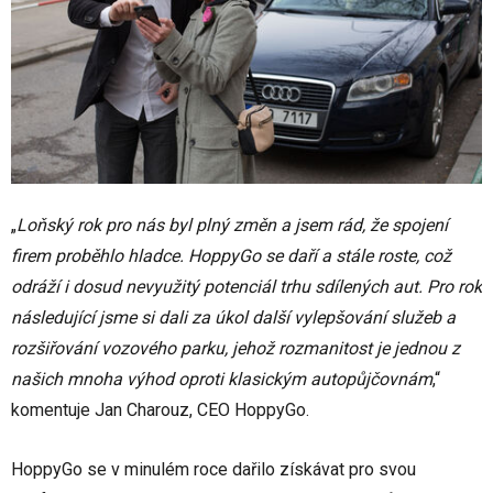
„
Loňský rok pro nás byl plný změn a jsem rád, že spojení
firem proběhlo hladce. HoppyGo se daří a stále roste, což
odráží i dosud nevyužitý potenciál trhu sdílených aut. Pro rok
následující jsme si dali za úkol další vylepšování služeb a
rozšiřování vozového parku, jehož rozmanitost je jednou z
našich mnoha výhod oproti klasickým autopůjčovnám
,“
komentuje Jan Charouz, CEO HoppyGo.
HoppyGo se v minulém roce dařilo získávat pro svou