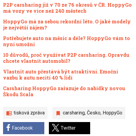
P2P carsharing již v 70 ze 76 okresů v ČR. HoppyGo
má vozy ve více než 240 městech
HoppyGo má za sebou rekordní léto. O jaké modely
je největší zájem?
Potřebujete auto na měsíc a déle? HoppyGo vám to
nyní umožní
10 důvodů, proč využívat P2P carsharing. Opravdu
chcete vlastnit automobil?
Vlastnit auto přestává být atraktivní. Emoční
vazbu k autu necítí 40 % lidí
Carsharing HoppyGo zařazuje do nabídky novou
Škodu Scala
tisková zpráva
carsharing
,
Česko
,
HoppyGo
Facebook
Twitter