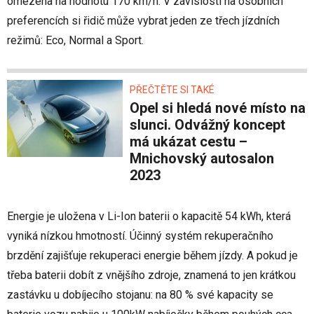
omezena na hodnotu 170 km/h. V závislosti na osobních
preferencích si řidič může vybrat jeden ze třech jízdních
režimů: Eco, Normal a Sport.
PŘEČTĚTE SI TAKÉ
Opel si hledá nové místo na
slunci. Odvážný koncept
má ukázat cestu –
Mnichovský autosalon
2023
Energie je uložena v Li-Ion baterii o kapacitě 54 kWh, která
vyniká nízkou hmotností. Účinný systém rekuperačního
brzdění zajišťuje rekuperaci energie během jízdy. A pokud je
třeba baterii dobít z vnějšího zdroje, znamená to jen krátkou
zastávku u dobíjecího stojanu: na 80 % své kapacity se