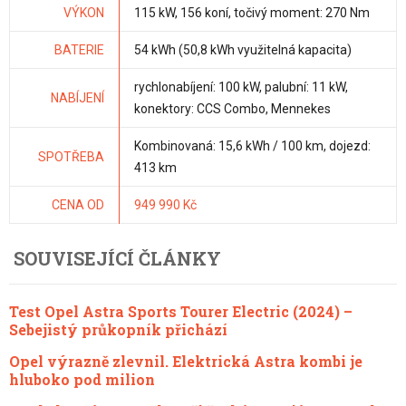
VÝKON
115 kW, 156 koní, točivý moment: 270 Nm
BATERIE
54 kWh (50,8 kWh využitelná kapacita)
rychlonabíjení: 100 kW, palubní: 11 kW,
NABÍJENÍ
konektory: CCS Combo, Mennekes
Kombinovaná: 15,6 kWh / 100 km, dojezd:
SPOTŘEBA
413 km
CENA OD
949 990 Kč
SOUVISEJÍCÍ ČLÁNKY
Test Opel Astra Sports Tourer Electric (2024) –
Sebejistý průkopník přichází
Opel výrazně zlevnil. Elektrická Astra kombi je
hluboko pod milion