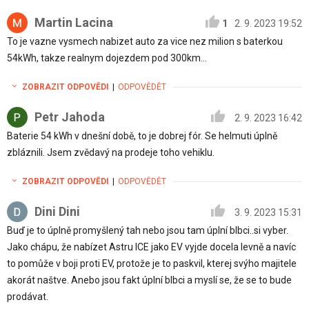
Martin Lacina
1
2. 9. 2023 19:52
To je vazne vysmech nabizet auto za vice nez milion s baterkou
54kWh, takze realnym dojezdem pod 300km…
ZOBRAZIT ODPOVĚDI
|
ODPOVĚDĚT
Petr Jahoda
2. 9. 2023 16:42
Baterie 54 kWh v dnešní době, to je dobrej fór. Se helmuti úplně
zbláznili. Jsem zvědavý na prodeje toho vehiklu.
ZOBRAZIT ODPOVĚDI
|
ODPOVĚDĚT
Dini Dini
3. 9. 2023 15:31
Buď je to úplně promyšlený tah nebo jsou tam úplní blbci..si vyber.
Jako chápu, že nabízet Astru ICE jako EV vyjde docela levně a navíc
to pomůže v boji proti EV, protože je to paskvil, kterej svýho majitele
akorát naštve. Anebo jsou fakt úplní blbci a myslí se, že se to bude
prodávat.