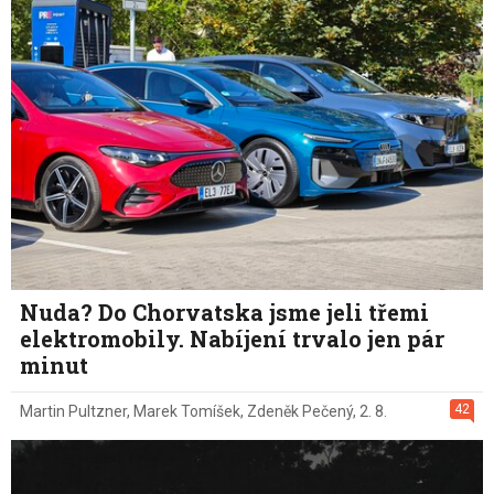
Nuda? Do Chorvatska jsme jeli třemi
elektromobily. Nabíjení trvalo jen pár
minut
42
Martin Pultzner
,
Marek Tomíšek
,
Zdeněk Pečený
,
2. 8.