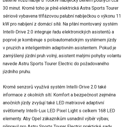
baterie vozu nabije u 100kW nabíječky během pouhých cca
30 minut. Kromě toho je plně elektrická Astra Sports Tourer
sériově vybavena třífázovou palubní nabíječkou o výkonu 11
kW pro nabíjení z domácí sítě. Na přání montovaný systém
Intelli-Drive 2.0 integruje řadu elektronických asistentů a
poprvé je kombinuje s poloautomatickým systémem jízdy
v pruzích a inteligentním adaptivním asistentem. Pokud je
zamýšlený jízdní pruh volný, asistent malými pohyby volantu
navede Astru Sports Tourer Electric do požadovaného
jízdního pruhu.
Kromě senzorů využívá systém Intelli-Drive 2.0 také
informace z okolních sítí. Komfort a bezpečnost zejména
anočních jízdy zvyšují také LED matrixové adaptivní
světlomety Intelli-Lux LED Pixel Light s celkem 168 LED
elementy. Aby Opel zákazníkům usnadnil výběr výbav,
připravil pro Astru Sports Tourer Electric praktické sady