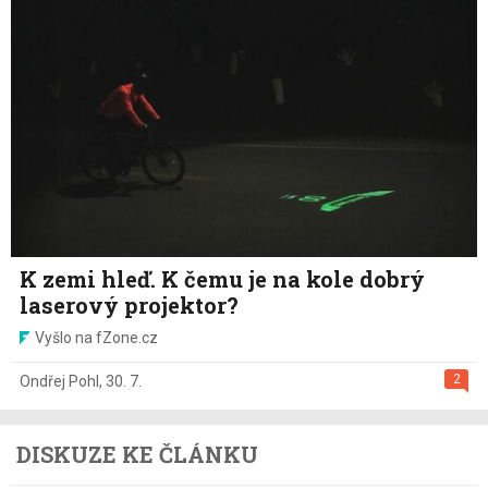
K zemi hleď. K čemu je na kole dobrý
laserový projektor?
Vyšlo na fZone.cz
2
Ondřej Pohl
,
30. 7.
DISKUZE KE ČLÁNKU