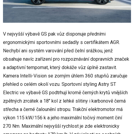
V nejvyšší výbavě GS pak vůz disponuje předními
ergonomickými sportovními sedadly s certifikátem AGR.
Nechybí ani systém varování před čelní srážkou, jenž
obsahuje navíc zařízení pro rozpoznávání dopravních značek
a adaptivní tempomat, který dokáže vůz úplně zastavit.
Kamera Intelli-Vision se zorným úhlem 360 stupňů zaručuje
přehled o celém okolí vozu. Sportovní styling Astry ST
Electric ve výbavě GS podtrhují kromě černých krytů vnějších
zpětných zrcátek a 18" kol z lehké slitiny i karbonově černá
střecha a černé čalounění stropu. Trakční elektromotor má
výkon 115 kW/156 k a jeho maximální točivý moment činí
270 Nm. Maximální nejvyšší rychlost je zde elektronicky