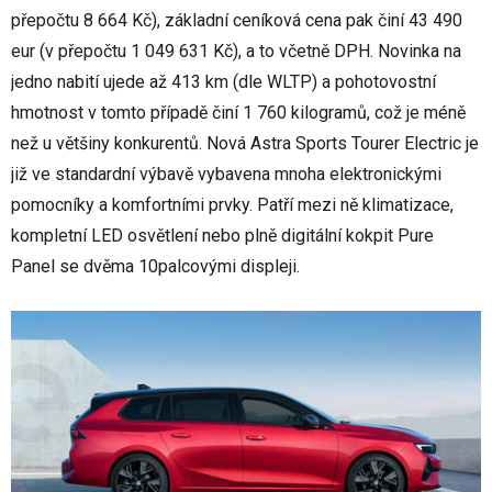
přepočtu 8 664 Kč), základní ceníková cena pak činí 43 490
eur (v přepočtu 1 049 631 Kč), a to včetně DPH. Novinka na
jedno nabití ujede až 413 km (dle WLTP) a pohotovostní
hmotnost v tomto případě činí 1 760 kilogramů, což je méně
než u většiny konkurentů. Nová Astra Sports Tourer Electric je
již ve standardní výbavě vybavena mnoha elektronickými
pomocníky a komfortními prvky. Patří mezi ně klimatizace,
kompletní LED osvětlení nebo plně digitální kokpit Pure
Panel se dvěma 10palcovými displeji.