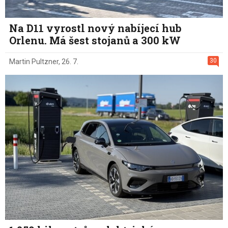
Na D11 vyrostl nový nabíjecí hub
Orlenu. Má šest stojanů a 300 kW
30
Martin Pultzner
,
26. 7.