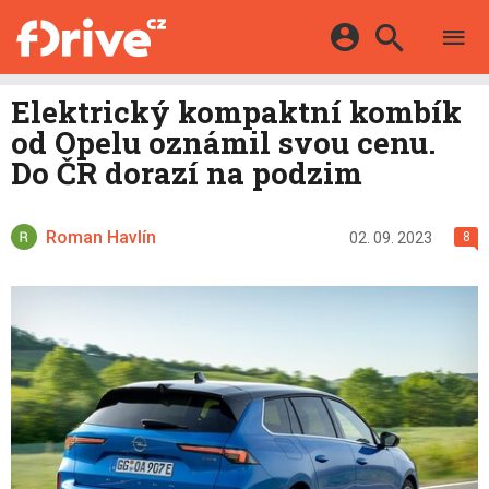
TESTY
ELEKTROMOBILY
Přihlášení a registrace pomocí:
Elektrický kompaktní kombík
HYBRIDY
KATALOG
od Opelu oznámil svou cenu.
E-MOTORSPORT
Facebook
Google
MAPA STANIC
Do ČR dorazí na podzim
OSTATNÍ
VIDEA
Twitter
Apple
Microsoft
SERIÁLY
DALŠÍ
Roman Havlín
02. 09. 2023
8