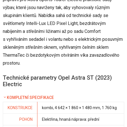
výbav, které jsou navrženy tak, aby vyhovovaly různým
skupinám klientů. Nabídka sahá od technické sady se
světlomety Intelli-Lux LED Pixel Light, bezdrátovým
nabíjením a střešními ližinami až po sadu Comfort
s vyhříváním sedadel i volantu nebo s elektrickým posuvným
skleněným střešním oknem, vyhřívaným čelním sklem
ThermaTec či bezdotykovým otvíráním víka zavazadlového
prostoru.
Technické parametry Opel Astra ST (2023)
Electric
KOMPLETNÍ SPECIFIKACE
KONSTRUKCE
kombi, 4 642 × 1 860 × 1 480 mm, 1 760 kg
POHON
Elektřina, hnaná náprava: přední