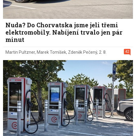
Nuda? Do Chorvatska jsme jeli třemi
elektromobily. Nabíjení trvalo jen pár
minut
42
Martin Pultzner
,
Marek Tomíšek
,
Zdeněk Pečený
,
2. 8.