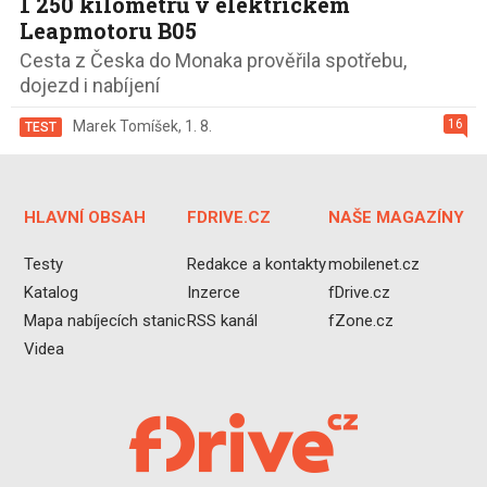
1 250 kilometrů v elektrickém
Leapmotoru B05
Cesta z Česka do Monaka prověřila spotřebu,
dojezd i nabíjení
16
Marek Tomíšek
,
1. 8.
TEST
HLAVNÍ OBSAH
FDRIVE.CZ
NAŠE MAGAZÍNY
Testy
Redakce a kontakty
mobilenet.cz
Katalog
Inzerce
fDrive.cz
Mapa nabíjecích stanic
RSS kanál
fZone.cz
Videa