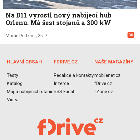
Na D11 vyrostl nový nabíjecí hub
Orlenu. Má šest stojanů a 300 kW
30
Martin Pultzner
,
26. 7.
HLAVNÍ OBSAH
FDRIVE.CZ
NAŠE MAGAZÍNY
Testy
Redakce a kontakty
mobilenet.cz
Katalog
Inzerce
fDrive.cz
Mapa nabíjecích stanic
RSS kanál
fZone.cz
Videa