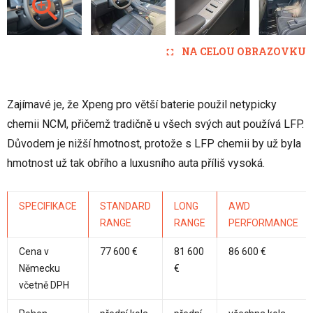
NA CELOU OBRAZOVKU
Zajímavé je, že Xpeng pro větší baterie použil netypicky
chemii NCM, přičemž tradičně u všech svých aut používá LFP.
Důvodem je nižší hmotnost, protože s LFP chemii by už byla
hmotnost už tak obřího a luxusního auta příliš vysoká.
SPECIFIKACE
STANDARD
LONG
AWD
RANGE
RANGE
PERFORMANCE
Cena v
77 600 €
81 600
86 600 €
Německu
€
včetně DPH