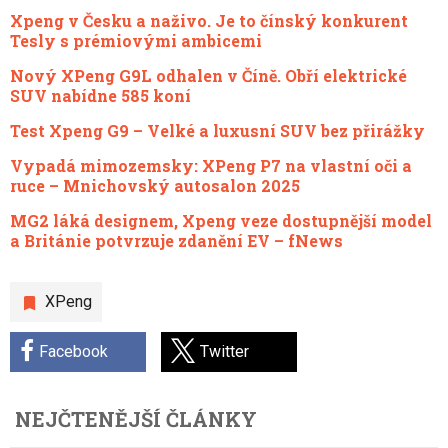
Xpeng v Česku a naživo. Je to čínský konkurent
Tesly s prémiovými ambicemi
Nový XPeng G9L odhalen v Číně. Obří elektrické
SUV nabídne 585 koní
Test Xpeng G9 – Velké a luxusní SUV bez přirážky
Vypadá mimozemsky: XPeng P7 na vlastní oči a
ruce – Mnichovský autosalon 2025
MG2 láká designem, Xpeng veze dostupnější model
a Británie potvrzuje zdanění EV – fNews
XPeng
Facebook
Twitter
NEJČTENĚJŠÍ ČLÁNKY