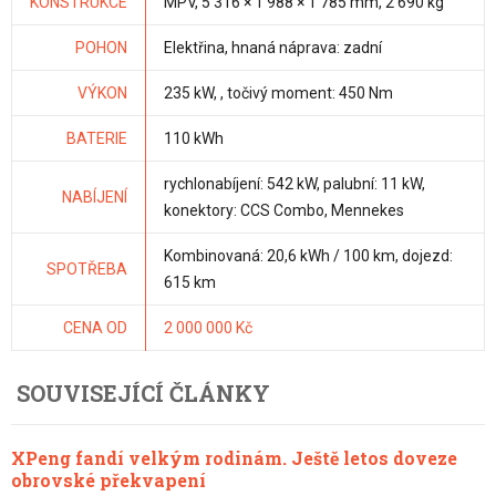
KONSTRUKCE
MPV, 5 316 × 1 988 × 1 785 mm, 2 690 kg
POHON
Elektřina, hnaná náprava: zadní
VÝKON
235 kW, , točivý moment: 450 Nm
BATERIE
110 kWh
rychlonabíjení: 542 kW, palubní: 11 kW,
NABÍJENÍ
konektory: CCS Combo, Mennekes
Kombinovaná: 20,6 kWh / 100 km, dojezd:
SPOTŘEBA
615 km
CENA OD
2 000 000 Kč
SOUVISEJÍCÍ ČLÁNKY
XPeng fandí velkým rodinám. Ještě letos doveze
obrovské překvapení