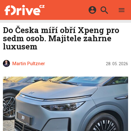
TESTY
ELEKTROMOBILY
Přihlášení a registrace pomocí:
Do Česka míří obří Xpeng pro
HYBRIDY
KATALOG
sedm osob. Majitele zahrne
E-MOTORSPORT
Facebook
Google
MAPA STANIC
luxusem
OSTATNÍ
VIDEA
Twitter
Apple
Microsoft
SERIÁLY
DALŠÍ
Martin Pultzner
28. 05. 2026