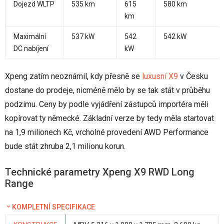
Dojezd WLTP
535 km
615
580 km
km
Maximální
537 kW
542
542 kW
DC nabíjení
kW
Xpeng zatím neoznámil, kdy přesně se
luxusní X9
v Česku
dostane do prodeje, nicméně mělo by se tak stát v průběhu
podzimu. Ceny by podle vyjádření zástupců importéra měli
kopírovat ty německé. Základní verze by tedy měla startovat
na 1,9 milionech Kč, vrcholné provedení AWD Performance
bude stát zhruba 2,1 milionu korun.
Technické parametry Xpeng X9 RWD Long
Range
KOMPLETNÍ SPECIFIKACE