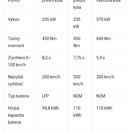
Pohon
přední kola
přední
všechna kola
kola
Výkon
235 kW
235
370 kW
kW
Točivý
450 Nm
450
640 Nm
moment
Nm
Zrychlení 0–
8,2 s
7,75 s
5,9 s
100 km/h
Nejvyšší
200 km/h
200
200 km/h
rychlost
km/h
Typ baterie
LFP
NCM
NCM
Hrubá
94,8 kWh
110
110 kWh
kapacita
kWh
baterie