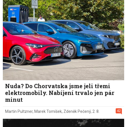
Nuda? Do Chorvatska jsme jeli třemi
elektromobily. Nabíjení trvalo jen pár
minut
42
Martin Pultzner
,
Marek Tomíšek
,
Zdeněk Pečený
,
2. 8.