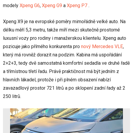
modely
Xpeng G6
,
Xpeng G9
a
Xpeng P7
.
Xpeng X9 je na evropské poměry mimořádně velké auto. Na
délku měří 5,3 metru, takže míří mezi skutečně prostorné
luxusní vozy pro rodiny i manažerskou klientelu. Xpeng auto
pozicuje jako přímého konkurenta pro
nový Mercedes VLE
,
který má rovněž dorazit na podzim. Kabina má uspořádání
2+2+3, tedy dvě samostatná komfortní sedadla ve druhé řadě
a třímístnou třetí řadu. Právě praktičnost má být jedním z
hlavních lákadel, protože i při plném obsazení nabízí
zavazadlový prostor 721 litrů a po sklopení zadní řady až 2
250 litrů.