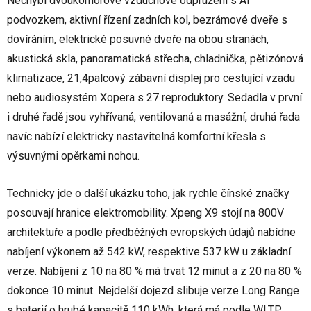
Nechybí dvoukomorové vzduchové odpružení s AI
podvozkem, aktivní řízení zadních kol, bezrámové dveře s
dovíráním, elektrické posuvné dveře na obou stranách,
akustická skla, panoramatická střecha, chladnička, pětizónová
klimatizace, 21,4palcový zábavní displej pro cestující vzadu
nebo audiosystém Xopera s 27 reproduktory. Sedadla v první
i druhé řadě jsou vyhřívaná, ventilovaná a masážní, druhá řada
navíc nabízí elektricky nastavitelná komfortní křesla s
výsuvnými opěrkami nohou.
Technicky jde o další ukázku toho, jak rychle čínské značky
posouvají hranice elektromobility. Xpeng X9 stojí na 800V
architektuře a podle předběžných evropských údajů nabídne
nabíjení výkonem až 542 kW, respektive 537 kW u základní
verze. Nabíjení z 10 na 80 % má trvat 12 minut a z 20 na 80 %
dokonce 10 minut. Nejdelší dojezd slibuje verze Long Range
s baterií o hrubé kapacitě 110 kWh, která má podle WLTP