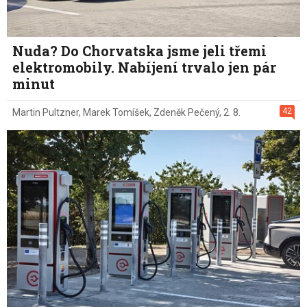
Nuda? Do Chorvatska jsme jeli třemi
elektromobily. Nabíjení trvalo jen pár
minut
42
Martin Pultzner
,
Marek Tomíšek
,
Zdeněk Pečený
,
2. 8.