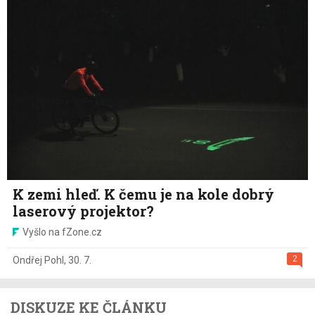
K zemi hleď. K čemu je na kole dobrý
laserový projektor?
Vyšlo na fZone.cz
2
Ondřej Pohl
,
30. 7.
DISKUZE KE ČLÁNKU