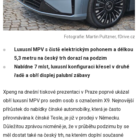
Fotografie: Martin Pultzner, fDrive.cz
Luxusní MPV s čistě elektrickým pohonem a délkou
5,3 metru na český trh dorazí na podzim
Nabídne 7 míst, luxusní konfiguraci křesel v druhé
řadě a obří displej palubní zábavy
Xpeng na dnešní tiskové prezentaci v Praze poprvé ukázal
obří luxusní MPV pro sedm osob s označením X9. Nejnovější
přírůstek do nabídky čínské automobilky, která je často
přirovnávána k čínské Tesle, je již v prodeji v Německu.
Důležitou zprávou nicméně je, že v průběhu podzimu by se
měl dostat také na český trh, na kterém doplní současné