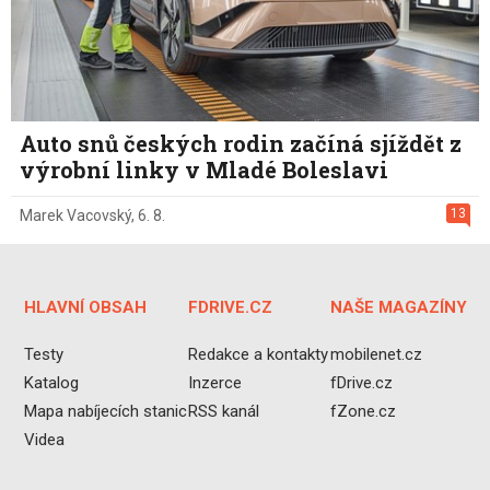
Auto snů českých rodin začíná sjíždět z
výrobní linky v Mladé Boleslavi
13
Marek Vacovský
,
6. 8.
HLAVNÍ OBSAH
FDRIVE.CZ
NAŠE MAGAZÍNY
Testy
Redakce a kontakty
mobilenet.cz
Katalog
Inzerce
fDrive.cz
Mapa nabíjecích stanic
RSS kanál
fZone.cz
Videa