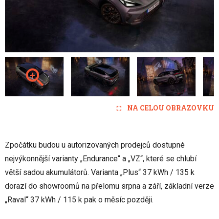
NA CELOU OBRAZOVKU
Zpočátku budou u autorizovaných prodejců dostupné
nejvýkonnější varianty „Endurance“ a „VZ“, které se chlubí
větší sadou akumulátorů. Varianta „Plus“ 37 kWh / 135 k
dorazí do showroomů na přelomu srpna a září, základní verze
„Raval“ 37 kWh / 115 k pak o měsíc později.