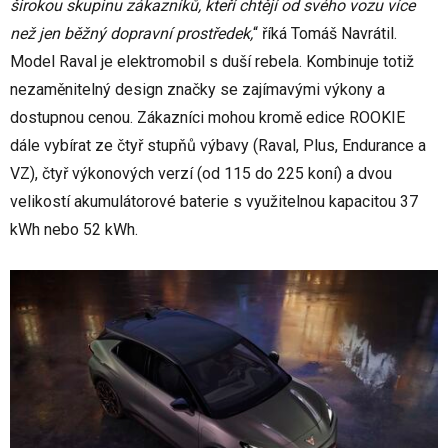
širokou skupinu zákazníků, kteří chtějí od svého vozu více
než jen běžný dopravní prostředek,
“ říká Tomáš Navrátil.
Model Raval je elektromobil s duší rebela. Kombinuje totiž
nezaměnitelný design značky se zajímavými výkony a
dostupnou cenou. Zákazníci mohou kromě edice ROOKIE
dále vybírat ze čtyř stupňů výbavy (Raval, Plus, Endurance a
VZ), čtyř výkonových verzí (od 115 do 225 koní) a dvou
velikostí akumulátorové baterie s využitelnou kapacitou 37
kWh nebo 52 kWh.