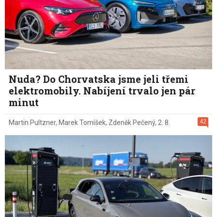
Nuda? Do Chorvatska jsme jeli třemi
elektromobily. Nabíjení trvalo jen pár
minut
42
Martin Pultzner
,
Marek Tomíšek
,
Zdeněk Pečený
,
2. 8.