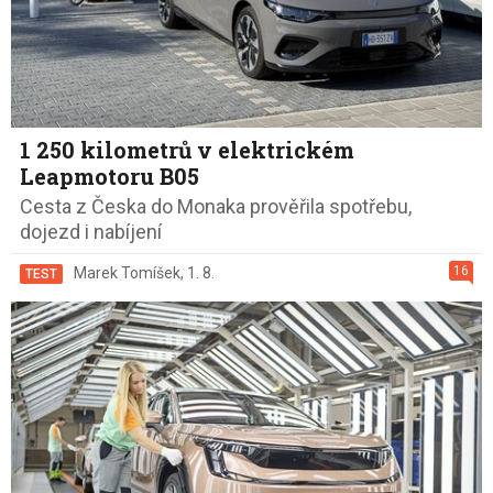
1 250 kilometrů v elektrickém
Leapmotoru B05
Cesta z Česka do Monaka prověřila spotřebu,
dojezd i nabíjení
16
Marek Tomíšek
,
1. 8.
TEST