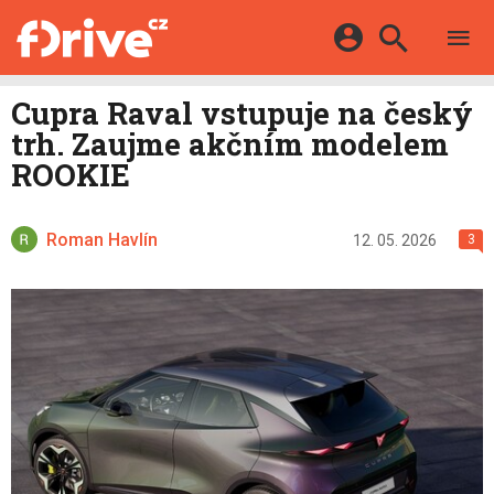
TESTY
ELEKTROMOBILY
Přihlášení a registrace pomocí:
Cupra Raval vstupuje na český
HYBRIDY
KATALOG
trh. Zaujme akčním modelem
E-MOTORSPORT
Facebook
Google
MAPA STANIC
ROOKIE
OSTATNÍ
VIDEA
Twitter
Apple
Microsoft
SERIÁLY
DALŠÍ
Roman Havlín
12. 05. 2026
3