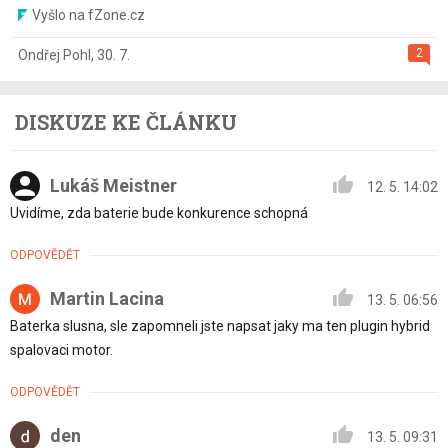
Vyšlo na fZone.cz
2
Ondřej Pohl
,
30. 7.
DISKUZE KE ČLÁNKU
Lukáš Meistner
12. 5. 14:02
Uvidíme, zda baterie bude konkurence schopná
ODPOVĚDĚT
Martin Lacina
13. 5. 06:56
Baterka slusna, sle zapomneli jste napsat jaky ma ten plugin hybrid
spalovaci motor.
ODPOVĚDĚT
den
13. 5. 09:31