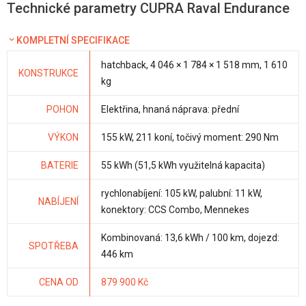
Technické parametry CUPRA Raval Endurance
KOMPLETNÍ SPECIFIKACE
hatchback, 4 046 × 1 784 × 1 518 mm, 1 610
KONSTRUKCE
kg
POHON
Elektřina, hnaná náprava: přední
VÝKON
155 kW, 211 koní, točivý moment: 290 Nm
BATERIE
55 kWh (51,5 kWh využitelná kapacita)
rychlonabíjení: 105 kW, palubní: 11 kW,
NABÍJENÍ
konektory: CCS Combo, Mennekes
Kombinovaná: 13,6 kWh / 100 km, dojezd:
SPOTŘEBA
446 km
CENA OD
879 900 Kč