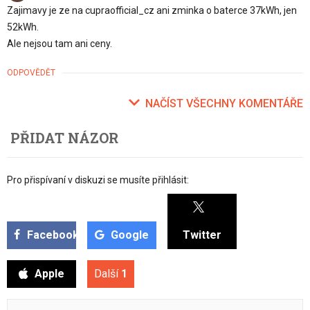
Zajimavy je ze na cupraofficial_cz ani zminka o baterce 37kWh, jen
52kWh.
Ale nejsou tam ani ceny.
ODPOVĚDĚT
NAČÍST VŠECHNY KOMENTÁŘE
PŘIDAT NÁZOR
Pro přispívaní v diskuzi se musíte přihlásit:
Facebook
Google
Twitter
Apple
Další
1