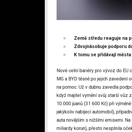
Země středu reaguje na p
Zdvojnásobuje podporu d
K tomu se přidávají města
Nové celní bariéry pro vývoz do EU c
MG a BYD těsně po jejich zavedení o
na pomoc. Už v dubnu zavedla podpor
když majitel vymění svůj starší vůz 
10 000 jüanů (31 600 Kč) při výměně
jakýkoliv nabíjecí automobil), případ
auta novějším s nižšími emisemi. Na 
miliardy korun), přesto nesplnila oček