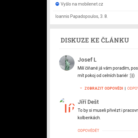
Vyšlo na mobilenet.cz
Ioannis Papadopoulos
,
3. 8.
DISKUZE KE ČLÁNKU
Josef L
Milí číňané já vám poradím, po
mít pokoj od celních bariér :)))
ZOBRAZIT ODPOVĚDI
|
ODPO
Jíří Dešt
To by si museli přivézt i pracovn
kolbenkách.
ODPOVĚDĚT