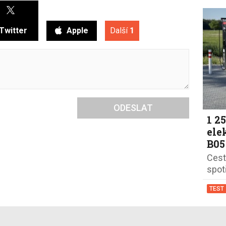
Twitter
Apple
Další
1
ODESLAT
1 2
ele
B05
Cest
spot
TEST