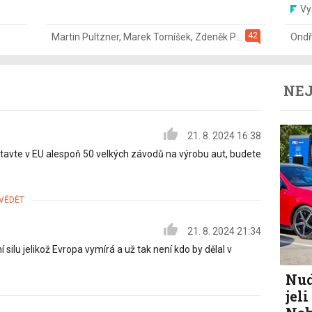
Vy
42
Martin Pultzner
,
Marek Tomíšek
,
Zdeněk Pečený
,
2. 8.
Ondř
NEJ
21. 8. 2024 16:38
stavte v EU alespoň 50 velkých závodů na výrobu aut, budete
VĚDĚT
21. 8. 2024 21:34
í silu jelikož Evropa vymírá a už tak není kdo by dělal v
Nud
jel