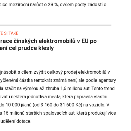
 sice meziroční nárůst o 28 %, ovšem počty žádostí o
E SI TAKÉ
ní cel prudce klesly
násobit s cílem zvýšit celkový prodej elektromobilů v
yčleněná částka tentokrát známá není, ale podle agentury
a stačit na výměnu až zhruba 1,6 milionu aut. Tento trend
at i některá jednotlivá města, která připravila vlastní
do 10 000 jüanů (od 3 160 do 31 600 Kč) na vozidlo. V
a 16 milionů starších spalovacích aut, která produkují více
 udělení dotace.