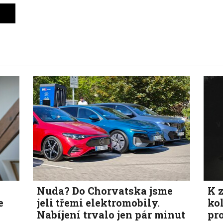
Nuda? Do Chorvatska jsme
K z
e
jeli třemi elektromobily.
ko
Nabíjení trvalo jen pár minut
pr