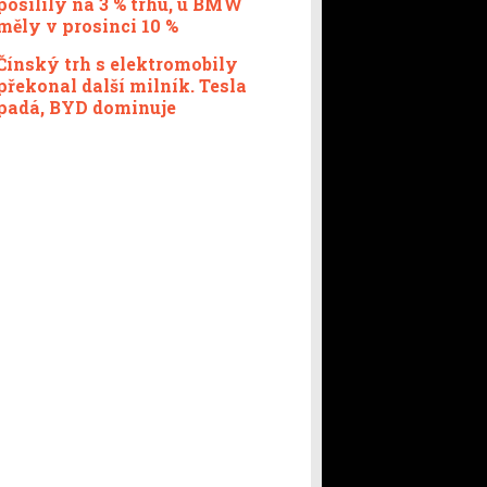
posílily na 3 % trhu, u BMW
měly v prosinci 10 %
Čínský trh s elektromobily
překonal další milník. Tesla
padá, BYD dominuje