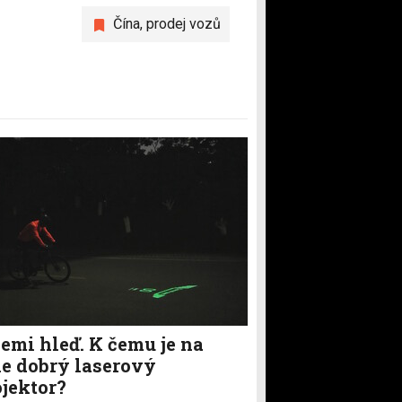
Čína
,
prodej vozů
emi hleď. K čemu je na
le dobrý laserový
ojektor?