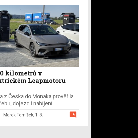
50 kilometrů v
ktrickém Leapmotoru
a z Česka do Monaka prověřila
řebu, dojezd i nabíjení
16
Marek Tomíšek
,
1. 8.