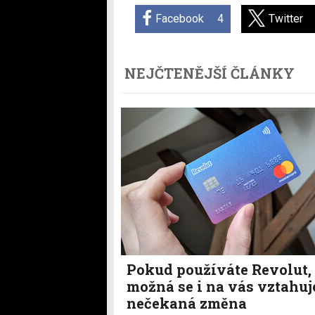
Facebook
4
Twitter
NEJČTENĚJŠÍ ČLÁNKY
Pokud používáte Revolut,
možná se i na vás vztahuj
nečekaná změna