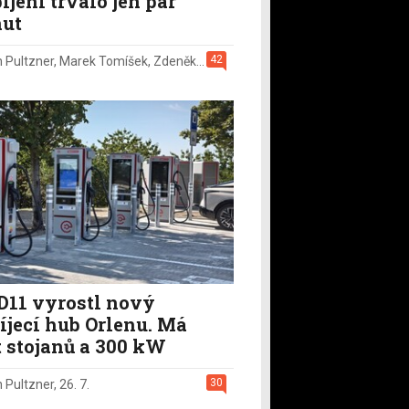
íjení trvalo jen pár
ut
42
n Pultzner
,
Marek Tomíšek
,
Zdeněk Pečený
,
2. 8.
D11 vyrostl nový
íjecí hub Orlenu. Má
t stojanů a 300 kW
30
n Pultzner
,
26. 7.