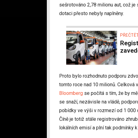
sešrotováno 2,78 milionu aut, což je
dotaci přesto nebyly naplněny.
PŘEČTĚT
Registrace čínských elektromobilů v EU po
zavede
Proto bylo rozhodnuto podporu zdvoj
tomto roce nad 10 milionů. Celková v
Bloomberg
se počítá s tím, že by měl
se snaží, nezávisle na vládě, podporov
pobídky ve výši v rozmezí od 1 000 
Číně je totiž stále registrováno zhrub
lokálních emisí a plní tak podmínky k