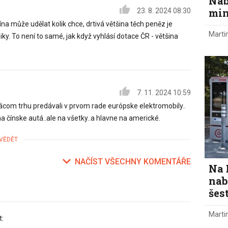
Nab
min
23. 8. 2024 08:30
čína může udělat kolik chce, drtivá většina těch peněz je
Marti
ky. To není to samé, jak když vyhlásí dotace ČR - většina
7. 11. 2024 10:59
com trhu predávali v prvom rade európske elektromobily..
na čínske autá..ale na všetky..a hlavne na americké.
VĚDĚT
NAČÍST VŠECHNY KOMENTÁŘE
Na 
nab
šes
Marti
t: