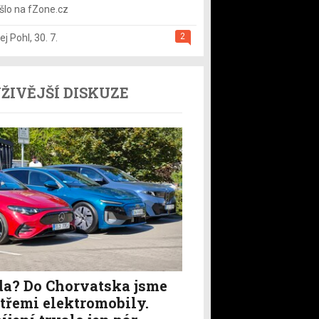
šlo na fZone.cz
2
ej Pohl
,
30. 7.
ŽIVĚJŠÍ DISKUZE
a? Do Chorvatska jsme
i třemi elektromobily.