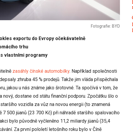
Fotografie: BYD
okles exportu do Evropy očekávatelně
omácího trhu
 s vlastními programy
itelně
zasáhly čínské automobilky
. Například společnosti
depsaly zhruba 45 % prodejů. Takže jim vláda přispěchala
u, jakou u nás známe jako šrotovné. Ta spočívá v tom, že
za nový, dostane od státu finanční podporu. Zpočátku šlo o
 staršího vozidla za vůz na novou energii (to znamená
ně 7 500 jüanů (23 700 Kč) při náhradě staršího spalovacího
akci bylo původně vyčleněno 11,2 miliardy jüanů (35,4
ávání. Za první pololetí letošního roku bylo v Číně