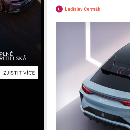
Hyundai
Hyundai
Kia
Kia
Ladislav Čermák
Mercedes-Benz
Lexus
Peugeot
Mercede
Renault
Renault
Škoda
Škoda
Tesla
Toyota
Volkswagen
Volkswa
Ostatní
Volvo
Ostatní