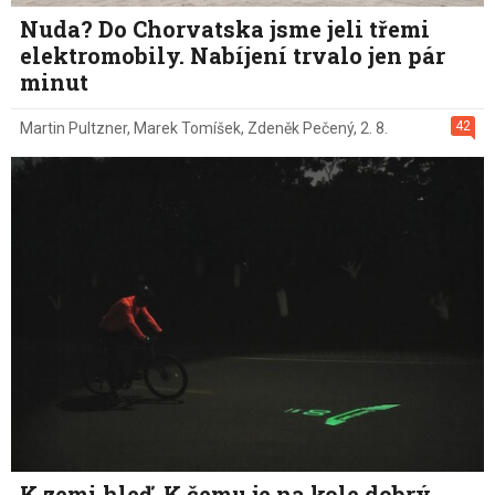
Nuda? Do Chorvatska jsme jeli třemi
elektromobily. Nabíjení trvalo jen pár
minut
42
Martin Pultzner
,
Marek Tomíšek
,
Zdeněk Pečený
,
2. 8.
K zemi hleď. K čemu je na kole dobrý