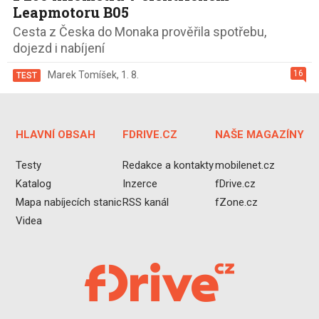
Leapmotoru B05
Cesta z Česka do Monaka prověřila spotřebu,
dojezd i nabíjení
16
Marek Tomíšek
,
1. 8.
TEST
HLAVNÍ OBSAH
FDRIVE.CZ
NAŠE MAGAZÍNY
Testy
Redakce a kontakty
mobilenet.cz
Katalog
Inzerce
fDrive.cz
Mapa nabíjecích stanic
RSS kanál
fZone.cz
Videa