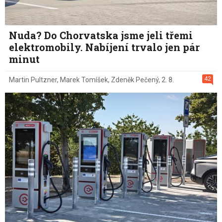
Nuda? Do Chorvatska jsme jeli třemi
elektromobily. Nabíjení trvalo jen pár
minut
42
Martin Pultzner
,
Marek Tomíšek
,
Zdeněk Pečený
,
2. 8.