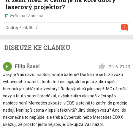
laserový projektor?
Vyšlo na fZone.cz
2
Ondřej Pohl
,
30. 7.
DISKUZE KE ČLÁNKU
Filip Šavel
29. 6. 21:43
Jaký je Váš názor na Solid-state baterie? Dočkáme se brzo vozu
vybaveného baterí s touto technologií, alebo je to zatím spíše
humbuk jak přilákat investory? Řada výrobců jako např. MG už měla
vozy s touto baterií prodávat, avšak zatím alespoň v Evropě v
nabídce není. Mercedes zkoušel v EQS a stejně to zatím do prodeje
nedají. Není spíš cesta v lepší efektivitě? Jiný design vozu? Ano, do
nekonečna to nepůjde, ale třeba Cybercab nebo Mercedes EQXX
ukazují, že prostor ještě nejspíš je. Děkuji za Váš názor.