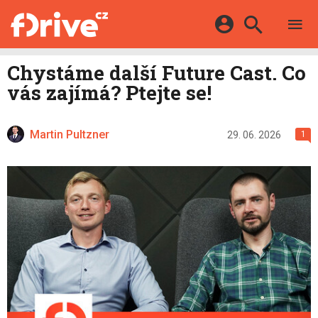
TESTY
ELEKTROMOBILY
Přihlášení a registrace pomocí:
Chystáme další Future Cast. Co
HYBRIDY
KATALOG
vás zajímá? Ptejte se!
E-MOTORSPORT
Facebook
Google
MAPA STANIC
OSTATNÍ
VIDEA
Martin Pultzner
Twitter
Apple
Microsoft
29. 06. 2026
1
SERIÁLY
DALŠÍ