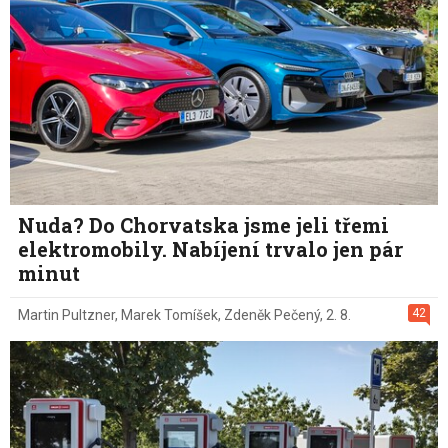
Nuda? Do Chorvatska jsme jeli třemi
elektromobily. Nabíjení trvalo jen pár
minut
42
Martin Pultzner
,
Marek Tomíšek
,
Zdeněk Pečený
,
2. 8.