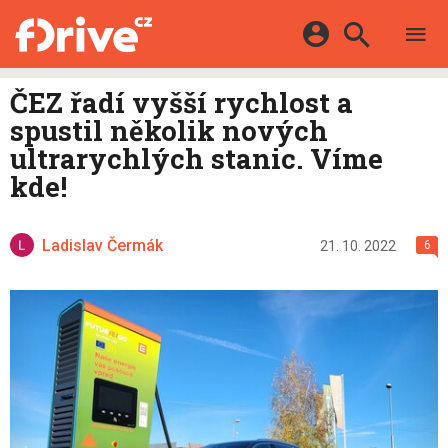
TESTY
ELEKTROMOBILY
Přihlášení a registrace pomocí:
ČEZ řadí vyšší rychlost a
HYBRIDY
KATALOG
spustil několik nových
E-MOTORSPORT
Facebook
Google
MAPA STANIC
ultrarychlých stanic. Víme
OSTATNÍ
kde!
VIDEA
Twitter
Apple
Microsoft
SERIÁLY
DALŠÍ
Ladislav Čermák
21. 10. 2022
6