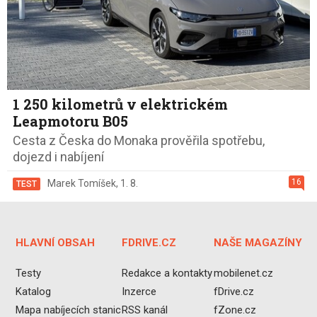
1 250 kilometrů v elektrickém
Leapmotoru B05
Cesta z Česka do Monaka prověřila spotřebu,
dojezd i nabíjení
16
Marek Tomíšek
,
1. 8.
TEST
HLAVNÍ OBSAH
FDRIVE.CZ
NAŠE MAGAZÍNY
Testy
Redakce a kontakty
mobilenet.cz
Katalog
Inzerce
fDrive.cz
Mapa nabíjecích stanic
RSS kanál
fZone.cz