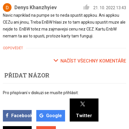
Denys Khanzhyiev
21. 10. 2022 13:43
Navic napriklad na pumpe se to neda spustit appkou. Ani appkou
CEZu ani jinou, Treba EnBW hlasi ze to tam appkou spustit muze ale
nejde to. EnBW totez ma zajmavejsi cenu nez CEZ. Kartu EnbW
nemam ta asi to spusti, protoze karty tam funguji.
ODPOVĚDĚT
NAČÍST VŠECHNY KOMENTÁŘE
PŘIDAT NÁZOR
Pro přispívaní v diskuzi se musíte přihlásit:
Facebook
Google
Twitter