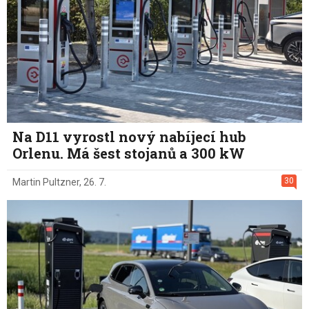
Na D11 vyrostl nový nabíjecí hub
Orlenu. Má šest stojanů a 300 kW
30
Martin Pultzner
,
26. 7.