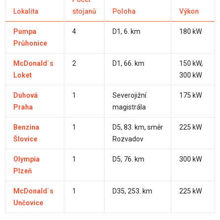
Lokalita
stojanů
Poloha
Výkon
Pumpa
4
D1, 6. km
180 kW
Průhonice
McDonald´s
2
D1, 66. km
150 kW,
Loket
300 kW
Duhová
1
Severojižní
175 kW
Praha
magistrála
Benzina
1
D5, 83. km, směr
225 kW
Šlovice
Rozvadov
Olympia
1
D5, 76. km
300 kW
Plzeň
McDonald´s
1
D35, 253. km
225 kW
Unčovice