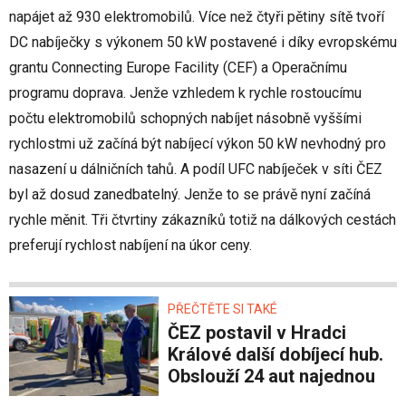
napájet až 930 elektromobilů. Více než čtyři pětiny sítě tvoří
DC nabíječky s výkonem 50 kW postavené i díky evropskému
grantu Connecting Europe Facility (CEF) a Operačnímu
programu doprava. Jenže vzhledem k rychle rostoucímu
počtu elektromobilů schopných nabíjet násobně vyššími
rychlostmi už začíná být nabíjecí výkon 50 kW nevhodný pro
nasazení u dálničních tahů. A podíl UFC nabíječek v síti ČEZ
byl až dosud zanedbatelný. Jenže to se právě nyní začíná
rychle měnit. Tři čtvrtiny zákazníků totiž na dálkových cestách
preferují rychlost nabíjení na úkor ceny.
PŘEČTĚTE SI TAKÉ
ČEZ postavil v Hradci
Králové další dobíjecí hub.
Obslouží 24 aut najednou