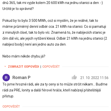
dnů 365, tak mi vyjde kolem 20 600 kWh na jednu stanici a den :-)
Určitě je to správně?
Pokud by to bylo 3 500 MWh, což si myslím, že je reálné, tak to
máme průměrný denní odběr cca. 21 kWh na stanici. Co si pamatuji
z minulých čísel, tak to bylo víc. Znamená to, že nabíjecích stanic je
čím dál víc, ale jejich vytížení klesá. Odběr 21 kWh na jednu stanici (2
nabíjecí body) není ani jedno auto za den.
Nebo mám někde chybu já?
ZOBRAZIT ODPOVĚDI
|
ODPOVĚDĚT
Roman P
21. 10. 2022 11:56
To jsme hrozně rádi, ale za ty ceny si to může strčit někam... Buďme
rádi za PRE, Ionity a další férové hráče, kteří nabízejí přátelštější
přístup.
ODPOVĚDĚT