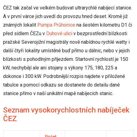
ČEZ tak začal ve velkém budovat ultrarychlé nabíjecí stanice.
A v první várce jich uvedl do provozu hned deset. Kromě již
známých lokalit
Pumpa Průhonice
na šestém kilometru D1 či
před sídlem ČEZu v
Duhové ulici
v bezprostřední blízkosti
pražské Severojižní magistrály nově nabídnou rychlé watty i
další čtyři lokality umístěné buď přímo u dálnic, nebo v jejich
blízkosti s pohodlným příjezdem. Startovní rychlostí je 150
kW, nechybějí ale ani stojany s výkony 175, 180, 225 a
dokonce i 300 kW. Podrobnější rozpis najdete v přiložené
tabulce a pomocí odkazu se dostanete do detailu dané
stanice přímo v naší unikátní mapě nabíjecích stanic.
Seznam vysokorychlostních nabíječek
ČEZ
Počet