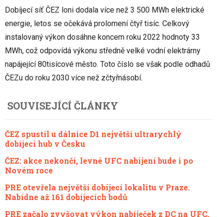
Dobíjecí síť ČEZ loni dodala více než 3 500 MWh elektrické
energie, letos se očekává prolomení čtyř tisíc. Celkový
instalovaný výkon dosáhne koncem roku 2022 hodnoty 33
MWh, což odpovídá výkonu středně velké vodní elektrárny
napájející 80tisícové město. Toto číslo se však podle odhadů
ČEZu do roku 2030 více než zčtyřnásobí.
SOUVISEJÍCÍ ČLÁNKY
ČEZ spustil u dálnice D1 největší ultrarychlý
dobíjecí hub v Česku
ČEZ: akce nekončí, levné UFC nabíjení bude i po
Novém roce
PRE otevřela největší dobíjecí lokalitu v Praze.
Nabídne až 161 dobíjecích bodů
PRE začalo zvyšovat výkon nabíječek z DC na UFC.