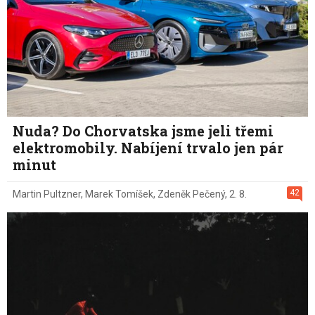
Nuda? Do Chorvatska jsme jeli třemi
elektromobily. Nabíjení trvalo jen pár
minut
42
Martin Pultzner
,
Marek Tomíšek
,
Zdeněk Pečený
,
2. 8.