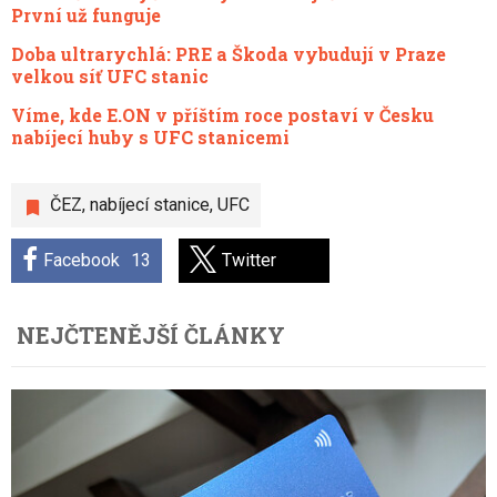
První už funguje
Doba ultrarychlá: PRE a Škoda vybudují v Praze
velkou síť UFC stanic
Víme, kde E.ON v příštím roce postaví v Česku
nabíjecí huby s UFC stanicemi
ČEZ
,
nabíjecí stanice
,
UFC
Facebook
13
Twitter
NEJČTENĚJŠÍ ČLÁNKY