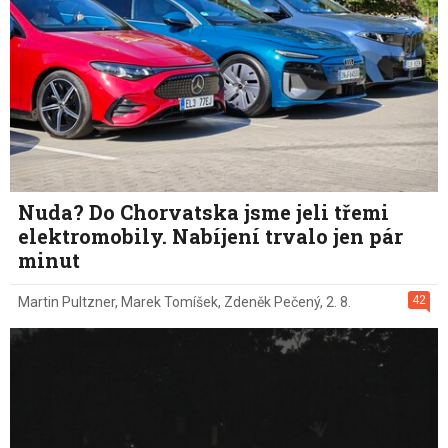
Nuda? Do Chorvatska jsme jeli třemi
elektromobily. Nabíjení trvalo jen pár
minut
42
Martin Pultzner
,
Marek Tomíšek
,
Zdeněk Pečený
,
2. 8.