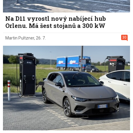
Na D11 vyrostl nový nabíjecí hub
Orlenu. Má šest stojanů a 300 kW
30
Martin Pultzner
,
26. 7.