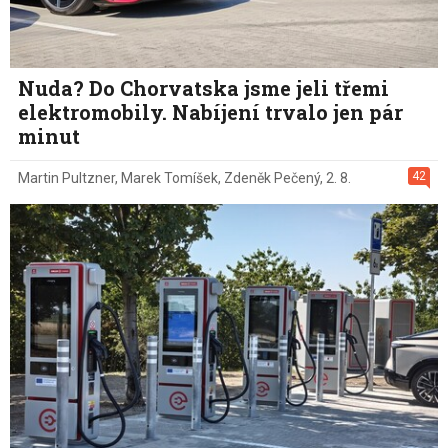
Nuda? Do Chorvatska jsme jeli třemi
elektromobily. Nabíjení trvalo jen pár
minut
42
Martin Pultzner
,
Marek Tomíšek
,
Zdeněk Pečený
,
2. 8.