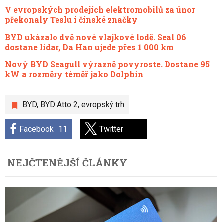
V evropských prodejích elektromobilů za únor
překonaly Teslu i čínské značky
BYD ukázalo dvě nové vlajkové lodě. Seal 06
dostane lidar, Da Han ujede přes 1 000 km
Nový BYD Seagull výrazně povyroste. Dostane 95
kW a rozměry téměř jako Dolphin
BYD
,
BYD Atto 2
,
evropský trh
Facebook
11
Twitter
NEJČTENĚJŠÍ ČLÁNKY