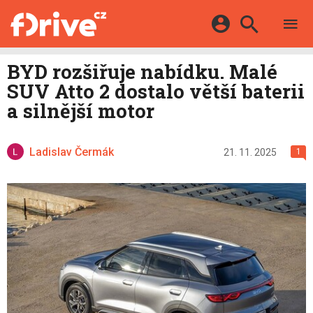
TESTY
ELEKTROMOBILY
Přihlášení a registrace pomocí:
BYD rozšiřuje nabídku. Malé
HYBRIDY
KATALOG
SUV Atto 2 dostalo větší baterii
E-MOTORSPORT
Facebook
Google
MAPA STANIC
a silnější motor
OSTATNÍ
VIDEA
Twitter
Apple
Microsoft
SERIÁLY
DALŠÍ
Ladislav Čermák
21. 11. 2025
1