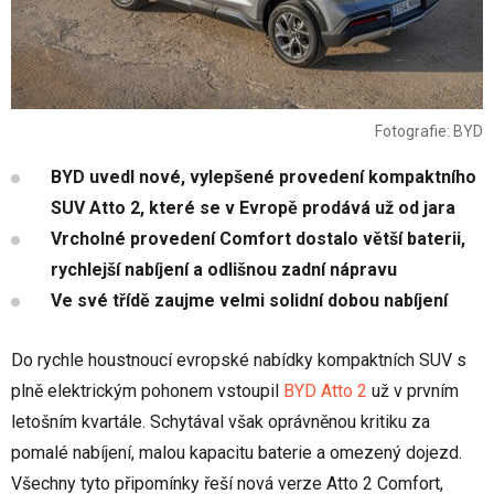
Fotografie: BYD
BYD uvedl nové, vylepšené provedení kompaktního
SUV Atto 2, které se v Evropě prodává už od jara
Vrcholné provedení Comfort dostalo větší baterii,
rychlejší nabíjení a odlišnou zadní nápravu
Ve své třídě zaujme velmi solidní dobou nabíjení
Do rychle houstnoucí evropské nabídky kompaktních SUV s
plně elektrickým pohonem vstoupil
BYD Atto 2
už v prvním
letošním kvartále. Schytával však oprávněnou kritiku za
pomalé nabíjení, malou kapacitu baterie a omezený dojezd.
Všechny tyto připomínky řeší nová verze Atto 2 Comfort,