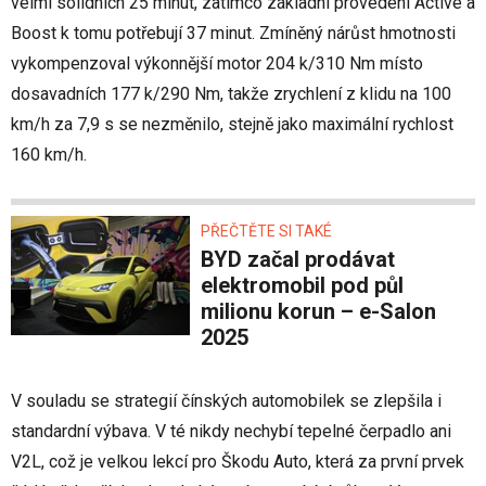
velmi solidních 25 minut, zatímco základní provedení Active a
Boost k tomu potřebují 37 minut. Zmíněný nárůst hmotnosti
vykompenzoval výkonnější motor 204 k/310 Nm místo
dosavadních 177 k/290 Nm, takže zrychlení z klidu na 100
km/h za 7,9 s se nezměnilo, stejně jako maximální rychlost
160 km/h.
PŘEČTĚTE SI TAKÉ
BYD začal prodávat
elektromobil pod půl
milionu korun – e-Salon
2025
V souladu se strategií čínských automobilek se zlepšila i
standardní výbava. V té nikdy nechybí tepelné čerpadlo ani
V2L, což je velkou lekcí pro Škodu Auto, která za první prvek