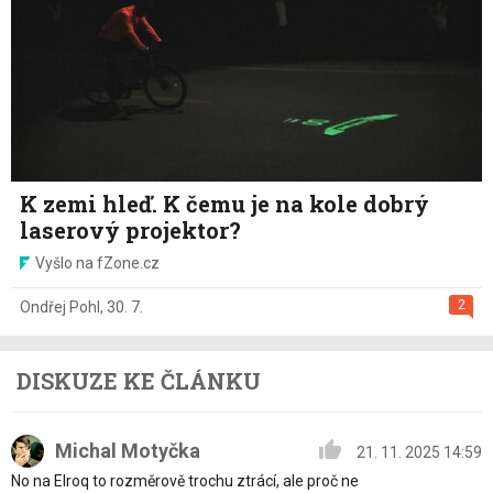
K zemi hleď. K čemu je na kole dobrý
laserový projektor?
Vyšlo na fZone.cz
2
Ondřej Pohl
,
30. 7.
DISKUZE KE ČLÁNKU
Michal Motyčka
21. 11. 2025 14:59
No na Elroq to rozměrově trochu ztrácí, ale proč ne