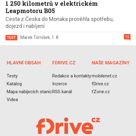
1 250 kilometrů v elektrickém
Leapmotoru B05
Cesta z Česka do Monaka prověřila spotřebu,
dojezd i nabíjení
16
Marek Tomíšek
,
1. 8.
TEST
HLAVNÍ OBSAH
FDRIVE.CZ
NAŠE MAGAZÍNY
Testy
Redakce a kontakty
mobilenet.cz
Katalog
Inzerce
fDrive.cz
Mapa nabíjecích stanic
RSS kanál
fZone.cz
Videa