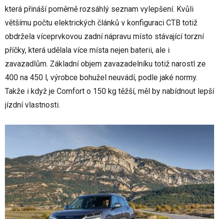
která přináší poměrně rozsáhlý seznam vylepšení. Kvůli
většímu počtu elektrických článků v konfiguraci CTB totiž
obdržela víceprvkovou zadní nápravu místo stávající torzní
příčky, která udělala více místa nejen baterii, ale i
zavazadlům. Základní objem zavazadelníku totiž narostl ze
400 na 450 l, výrobce bohužel neuvádí, podle jaké normy.
Takže i když je Comfort o 150 kg těžší, měl by nabídnout lepší
jízdní vlastnosti.