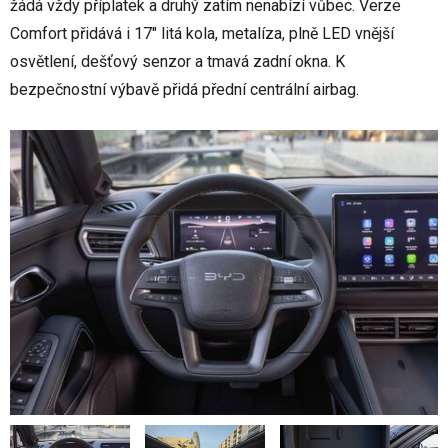
žádá vždy příplatek a druhý zatím nenabízí vůbec. Verze
Comfort přidává i 17" litá kola, metalíza, plně LED vnější
osvětlení, dešťový senzor a tmavá zadní okna. K
bezpečnostní výbavě přidá přední centrální airbag.