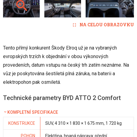
NA CELOU OBRAZOVKU
Tento přímý konkurent Škody Elroq už je na vybraných
evropských trzích k objednání v obou výkonových
provedeních, datum vstupu na český trh zatím neznáme. Na
vůz je poskytována šestiletá plná záruka, na baterii a
elektropohon pak osmiletá.
Technické parametry BYD ATTO 2 Comfort
KOMPLETNÍ SPECIFIKACE
KONSTRUKCE
SUV, 4 310 × 1 830 × 1 675 mm, 1 720 kg
POHON
Elektřina, hnaná náprava: přední