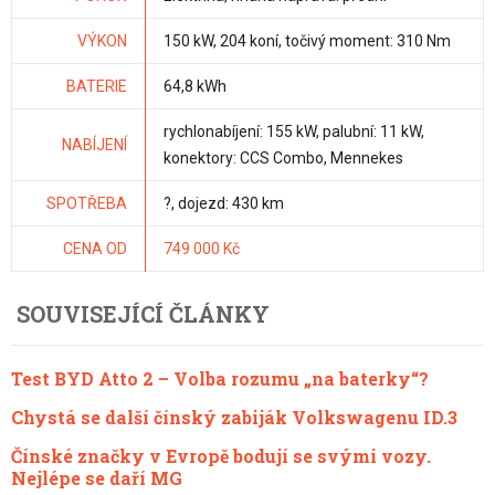
VÝKON
150 kW, 204 koní, točivý moment: 310 Nm
BATERIE
64,8 kWh
rychlonabíjení: 155 kW, palubní: 11 kW,
NABÍJENÍ
konektory: CCS Combo, Mennekes
SPOTŘEBA
?, dojezd: 430 km
CENA OD
749 000 Kč
SOUVISEJÍCÍ ČLÁNKY
Test BYD Atto 2 – Volba rozumu „na baterky“?
Chystá se další čínský zabiják Volkswagenu ID.3
Čínské značky v Evropě bodují se svými vozy.
Nejlépe se daří MG