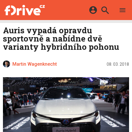
TESTY
ELEKTROMOBILY
Přihlášení a registrace pomocí:
Auris vypadá opravdu
HYBRIDY
KATALOG
sportovně a nabídne dvě
E-MOTORSPORT
Facebook
Google
MAPA STANIC
varianty hybridního pohonu
OSTATNÍ
VIDEA
Twitter
Apple
Microsoft
SERIÁLY
DALŠÍ
Martin Wagenknecht
08. 03. 2018