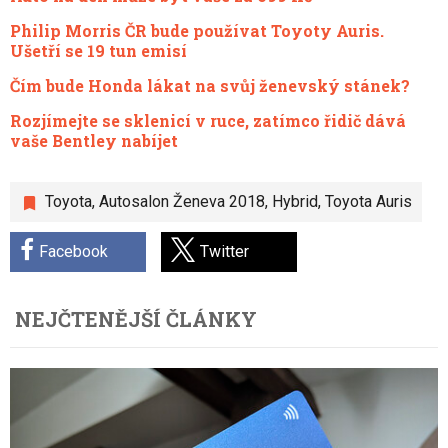
Philip Morris ČR bude používat Toyoty Auris.
Ušetří se 19 tun emisí
Čím bude Honda lákat na svůj ženevský stánek?
Rozjímejte se sklenicí v ruce, zatímco řidič dává
vaše Bentley nabíjet
Toyota
,
Autosalon Ženeva 2018
,
Hybrid
,
Toyota Auris
Facebook
Twitter
NEJČTENĚJŠÍ ČLÁNKY