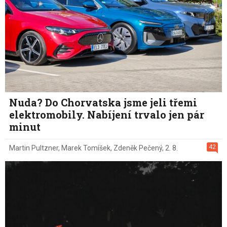
Nuda? Do Chorvatska jsme jeli třemi
elektromobily. Nabíjení trvalo jen pár
minut
42
Martin Pultzner
,
Marek Tomíšek
,
Zdeněk Pečený
,
2. 8.