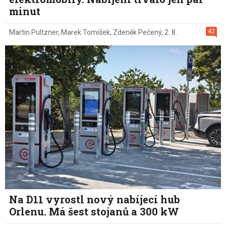
minut
42
Martin Pultzner
,
Marek Tomíšek
,
Zdeněk Pečený
,
2. 8.
Na D11 vyrostl nový nabíjecí hub
Orlenu. Má šest stojanů a 300 kW