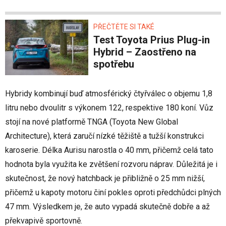
PŘEČTĚTE SI TAKÉ
Test Toyota Prius Plug-in
Hybrid – Zaostřeno na
spotřebu
Hybridy kombinují buď atmosférický čtyřválec o objemu 1,8
litru nebo dvoulitr s výkonem 122, respektive 180 koní. Vůz
stojí na nové platformě TNGA (Toyota New Global
Architecture), která zaručí nízké těžiště a tužší konstrukci
karoserie. Délka Aurisu narostla o 40 mm, přičemž celá tato
hodnota byla využita ke zvětšení rozvoru náprav. Důležitá je i
skutečnost, že nový hatchback je přibližně o 25 mm nižší,
přičemž u kapoty motoru činí pokles oproti předchůdci plných
47 mm. Výsledkem je, že auto vypadá skutečně dobře a až
překvapivě sportovně.