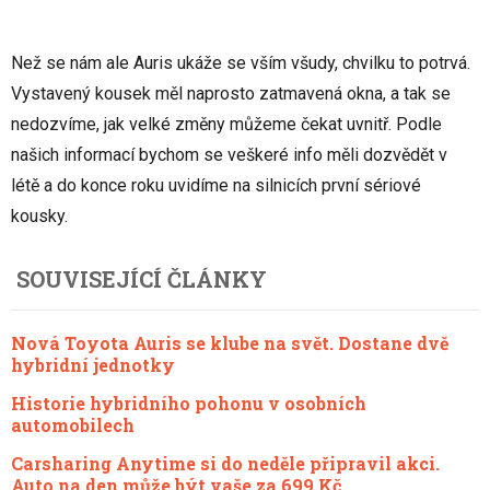
Než se nám ale Auris ukáže se vším všudy, chvilku to potrvá.
Vystavený kousek měl naprosto zatmavená okna, a tak se
nedozvíme, jak velké změny můžeme čekat uvnitř. Podle
našich informací bychom se veškeré info měli dozvědět v
létě a do konce roku uvidíme na silnicích první sériové
kousky.
SOUVISEJÍCÍ ČLÁNKY
Nová Toyota Auris se klube na svět. Dostane dvě
hybridní jednotky
Historie hybridního pohonu v osobních
automobilech
Carsharing Anytime si do neděle připravil akci.
Auto na den může být vaše za 699 Kč