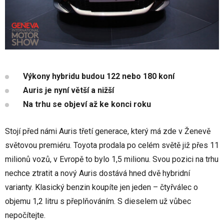
Výkony hybridu budou 122 nebo 180 koní
Auris je nyní větší a nižší
Na trhu se objeví až ke konci roku
Stojí před námi Auris třetí generace, který má zde v Ženevě
světovou premiéru. Toyota prodala po celém světě již přes 11
milionů vozů, v Evropě to bylo 1,5 milionu. Svou pozici na trhu
nechce ztratit a nový Auris dostává hned dvě hybridní
varianty. Klasický benzin koupíte jen jeden – čtyřválec o
objemu 1,2 litru s přeplňováním. S dieselem už vůbec
nepočítejte.